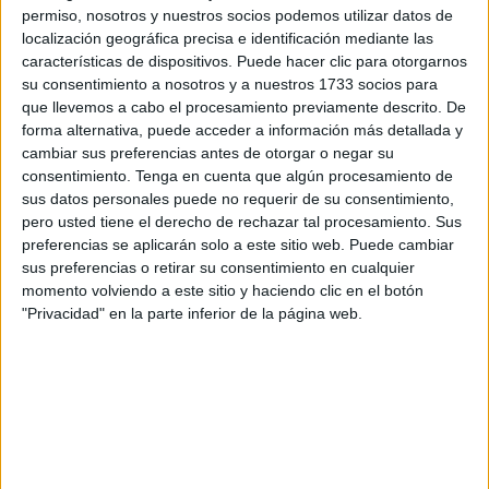
permiso, nosotros y nuestros socios podemos utilizar datos de
confianza
,
cooperación
,
creatividad
,
curiosidad
,
desarrollo
localización geográfica precisa e identificación mediante las
cognitivo
,
DIVERSIDAD
,
diversión
,
educación
,
empatía
,
características de dispositivos. Puede hacer clic para otorgarnos
enriquecimiento
,
enseñanza
,
escritura
,
evaluación
,
éxito
su consentimiento a nosotros y a nuestros 1733 socios para
académico
,
expresión oral
,
gramática
,
habilidades
,
igualdad de
que llevemos a cabo el procesamiento previamente descrito. De
oportunidades
,
inclusión
,
innovación
,
interacción
,
forma alternativa, puede acceder a información más detallada y
interdisciplinariedad
,
lectura
,
lingüística
,
niños y niñas
,
cambiar sus preferencias antes de otorgar o negar su
ortografía
,
palabras compuestas
,
Pensamiento crítico
,
consentimiento.
Tenga en cuenta que algún procesamiento de
Primaria
,
reflexión
,
resolución de problemas
,
respeto
,
síntesis
,
sus datos personales puede no requerir de su consentimiento,
Socialización
,
tolerancia
,
valores
,
vocabulario
pero usted tiene el derecho de rechazar tal procesamiento. Sus
preferencias se aplicarán solo a este sitio web. Puede cambiar
sus preferencias o retirar su consentimiento en cualquier
7 MARZO, 2023
POR
MARÍA
momento volviendo a este sitio y haciendo clic en el botón
"Privacidad" en la parte inferior de la página web.
Lotería bingo para trabajar y
aprender los números del 1 al 10
Los
juegos
son una