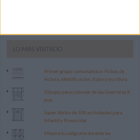
LO MÁS VISITADO
Primer grupo consonántico: Fichas de
lectura, identificación, trazo y escritura
Dibujos para colorear de las Guerreras K
pop
Súper librito de 500 actividades para
Infantil y Preescolar
Mejora tu caligrafía durante las