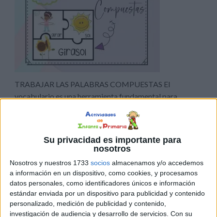
TRABAJAR LAS PALABRAS COMPUESTAS El
vocabulario es una herramienta fundamental para
la comunicación y el aprendizaje. Enseñar a los niños y
niñas de primaria a trabajar con palabras compuestas es
una excelente manera de ampliar su vocabulario y
Su privacidad es importante para
mejorar su comprensión lectora.Las palabras
nosotros
compuestas son aquellas que se forman a partir de la
Nosotros y nuestros 1733
socios
almacenamos y/o accedemos
unión de dos o más palabras. Por ejemplo, […]
a información en un dispositivo, como cookies, y procesamos
datos personales, como identificadores únicos e información
estándar enviada por un dispositivo para publicidad y contenido
Publicado en:
Lengua
,
Lengua
,
Lengua
,
Primer Ciclo
,
Segundo
personalizado, medición de publicidad y contenido,
Ciclo
,
Tercer Ciclo
Etiquetado como:
adaptabilidad
,
análisis
,
investigación de audiencia y desarrollo de servicios.
Con su
aprendizaje
,
autoestima
,
comprensión
,
comunicación
,