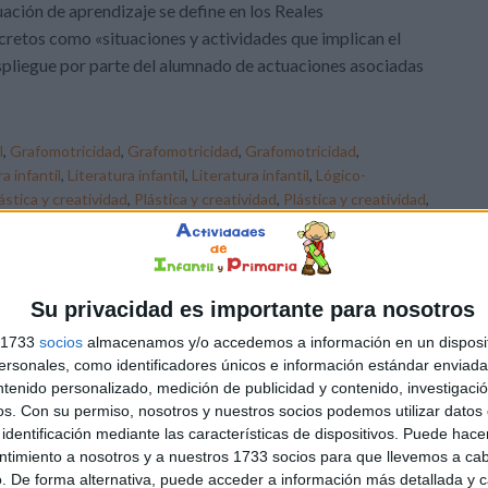
uación de aprendizaje se define en los Reales
retos como «situaciones y actividades que implican el
pliegue por parte del alumnado de actuaciones asociadas
l
,
Grafomotricidad
,
Grafomotricidad
,
Grafomotricidad
,
a infantil
,
Literatura infantil
,
Literatura infantil
,
Lógico-
ástica y creatividad
,
Plástica y creatividad
,
Plástica y creatividad
,
acompañamiento
,
actividades
,
adaptabilidad
,
adaptación
aje significativo
,
arte educación
,
aula
,
autonomía escolar
,
blog
,
um
,
currículum flexible
,
currículum integrado
,
desarrollo
,
DAD
,
diversión
,
docentes
,
editable
,
educación
,
educación
Su privacidad es importante para nosotros
ción inclusiva
,
educación rural
,
educación sexual
,
educación
s 1733
socios
almacenamos y/o accedemos a información en un disposit
gógico
,
enseñanza
,
enseñanza lúdica
,
enseñanza personalizada
,
sonales, como identificadores únicos e información estándar enviada 
ón formativa
,
exploración
,
fomento lectura
,
formación docente
,
ntenido personalizado, medición de publicidad y contenido, investigaci
es
,
inclusión
,
Individualización
,
Infantil
,
instrucción
,
juegos
,
os.
Con su permiso, nosotros y nuestros socios podemos utilizar datos 
ón estudiantil
,
pedagogía
,
planificación
,
plantilla
,
plantilla
identificación mediante las características de dispositivos. Puede hacer
educativo
,
RECURSOS
,
recursos didácticos
,
reforma educativa
,
ntimiento a nosotros y a nuestros 1733 socios para que llevemos a ca
ogía educativa
. De forma alternativa, puede acceder a información más detallada y 