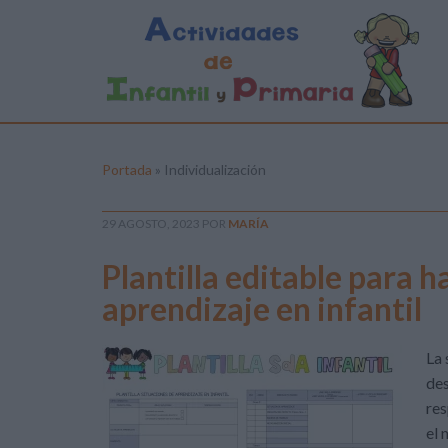
Portada
»
Individualización
29 AGOSTO, 2023
POR
MARÍA
Plantilla editable para h
aprendizaje en infantil
La 
des
res
el 