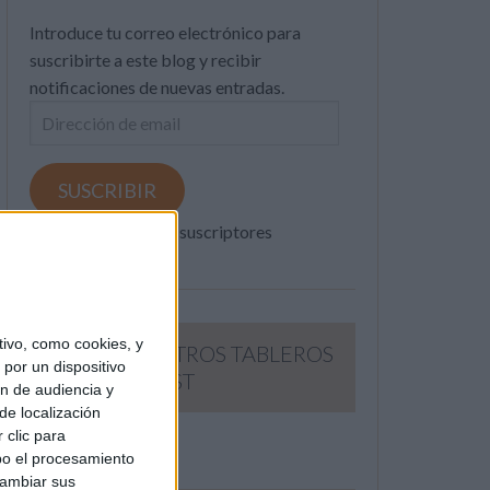
Introduce tu correo electrónico para
suscribirte a este blog y recibir
notificaciones de nuevas entradas.
Dirección
de
email
SUSCRIBIR
Únete a otros 371K suscriptores
ivo, como cookies, y
SIGUE NUESTROS TABLEROS
por un dispositivo
EN PINTEREST
ón de audiencia y
de localización
 clic para
bo el procesamiento
cambiar sus