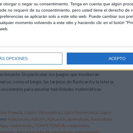
e otorgar o negar su consentimiento.
Tenga en cuenta que algún proc
de no requerir de su consentimiento, pero usted tiene el derecho de r
DEJA UN COMENTARIO
referencias se aplicarán solo a este sitio web. Puede cambiar sus pref
alquier momento volviendo a este sitio y haciendo clic en el botón "Pri
jar y aprender los números
 web.
 juegos son una herramienta muy poderosa en la
ÁS OPCIONES
ACEPTO
cación infantil y el primer ciclo de primaria, ya que
miten a los niños aprender de manera divertida y
cionante. En particular, los juegos que involucran
eros, como el bingo, las tarjetas de flashcard y la lotería,
 excelentes para enseñar habilidades matemáticas
ión Primaria
,
Lógico-Matemática
,
Lógico-Matemática
,
Lógico-
omo:
Adaptación
,
Adición
,
Aplicación
,
aprendizaje
,
Aprendizaje
ingo
,
colaboración
,
COMPETENCIA
,
compromiso
,
ivertido
,
educación infantil
,
educadores
,
Emocionante
,