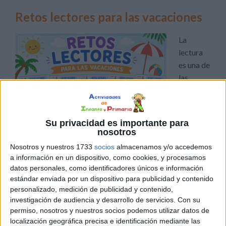
Retos lectores para las vacaciones
La
lectura
es una de
las
Su privacidad es importante para
nosotros
habilidades más importantes que desarrollan los niños
Nosotros y nuestros 1733
socios
almacenamos y/o accedemos
a información en un dispositivo, como cookies, y procesamos
durante la Educación Primaria y el verano es un momento
datos personales, como identificadores únicos e información
perfecto para seguir practicándola de una forma
estándar enviada por un dispositivo para publicidad y contenido
divertida. Por eso hoy compartimos una colección de
personalizado, medición de publicidad y contenido,
retos lectores. A lo largo del cuaderno encontrarán
investigación de audiencia y desarrollo de servicios.
Con su
diferentes tipos de retos que trabajan la lectura desde
permiso, nosotros y nuestros socios podemos utilizar datos de
localización geográfica precisa e identificación mediante las
[…]