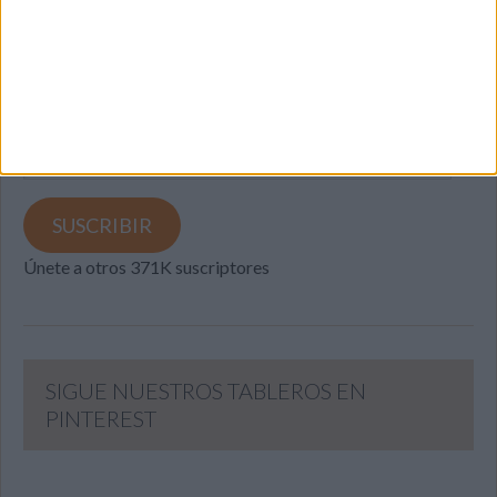
SUSCRIBETE
Introduce tu correo electrónico para suscribirte a este blog
y recibir notificaciones de nuevas entradas.
Dirección
de
email
SUSCRIBIR
Únete a otros 371K suscriptores
SIGUE NUESTROS TABLEROS EN
PINTEREST