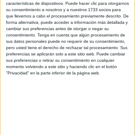
características de dispositivos. Puede hacer clic para otorgarnos
su consentimiento a nosotros y a nuestros 1733 socios para
Publicado en:
Comprensión lectora
,
Educación Primaria
,
que llevemos a cabo el procesamiento previamente descrito. De
Lengua
,
Lengua
,
Lengua
,
Primer Ciclo
,
Segundo Ciclo
,
Tercer
forma alternativa, puede acceder a información más detallada y
Ciclo
,
Verano
Etiquetado como:
colorear
,
Competencia
cambiar sus preferencias antes de otorgar o negar su
lingüística
,
comprensión lectora
,
lengua primaria
,
retos
consentimiento.
Tenga en cuenta que algún procesamiento de
lectores
,
vacaciones
,
vacaciones de verano
,
verdadero o falso
sus datos personales puede no requerir de su consentimiento,
pero usted tiene el derecho de rechazar tal procesamiento. Sus
preferencias se aplicarán solo a este sitio web. Puede cambiar
17 JULIO, 2026
POR
MARÍA
sus preferencias o retirar su consentimiento en cualquier
momento volviendo a este sitio y haciendo clic en el botón
Piensa otra palabra: Un divertido
"Privacidad" en la parte inferior de la página web.
juego de lectoescritura
Hoy