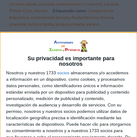
Lectura rápida
,
Lecturas comprensivas y cuentos
,
Lengua
,
Primer Ciclo
,
Verano
Etiquetado como:
Competencia
lingüística
,
comprensión lectora
,
fluidez lectora
,
lectura
piramidal
,
lectura rápida
,
lengua primaria
,
verano
15 MAYO, 2026
POR
MARÍA
Pack de lecturas piramidales para
Su privacidad es importante para
nosotros
reforzar la fluidez lectora
Nosotros y nuestros 1733
socios
almacenamos y/o accedemos
a información en un dispositivo, como cookies, y procesamos
¿Buscas
datos personales, como identificadores únicos e información
una
estándar enviada por un dispositivo para publicidad y contenido
forma
personalizado, medición de publicidad y contenido,
divertida
investigación de audiencia y desarrollo de servicios.
Con su
de que
permiso, nosotros y nuestros socios podemos utilizar datos de
tus
localización geográfica precisa e identificación mediante las
características de dispositivos. Puede hacer clic para otorgarnos
alumnos dejen de leer «palabra por palabra» y comiencen
su consentimiento a nosotros y a nuestros 1733 socios para
a ganar velocidad y seguridad? Hoy te comparto una
que llevemos a cabo el procesamiento previamente descrito. De