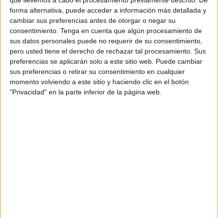
colección de lecturas piramidales. Esta técnica consiste
forma alternativa, puede acceder a información más detallada y
en presentar oraciones que crecen escalón por escalón:
cambiar sus preferencias antes de otorgar o negar su
en cada renglón se añade una palabra nueva hasta
consentimiento.
Tenga en cuenta que algún procesamiento de
sus datos personales puede no requerir de su consentimiento,
completar la frase. Este modelo visual […]
pero usted tiene el derecho de rechazar tal procesamiento. Sus
preferencias se aplicarán solo a este sitio web. Puede cambiar
Publicado en:
Educación Primaria
,
Lengua
,
Lengua
,
Segundo
sus preferencias o retirar su consentimiento en cualquier
Ciclo
,
Tercer Ciclo
Etiquetado como:
Competencia
momento volviendo a este sitio y haciendo clic en el botón
lingüística
,
comprensión lectora
,
fluidez lectora
,
lectura
"Privacidad" en la parte inferior de la página web.
piramidal
,
LECTURAS
,
lengua primaria
,
textos piramidales
,
velocidad lectora
12 NOVIEMBRE, 2025
POR
MARÍA
Lecturas en pirámide de las
Guerreras K-Pop
La