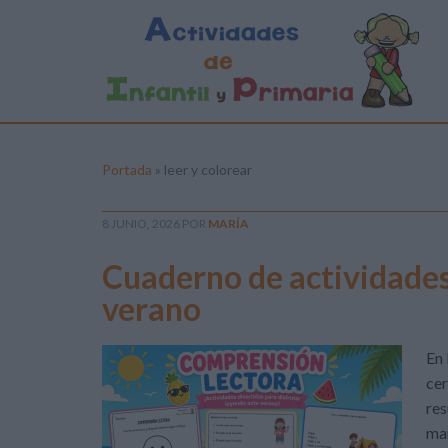
Portada
»
leer y colorear
8 JUNIO, 2026
POR
MARÍA
Cuaderno de actividades
verano
En 
cer
res
man