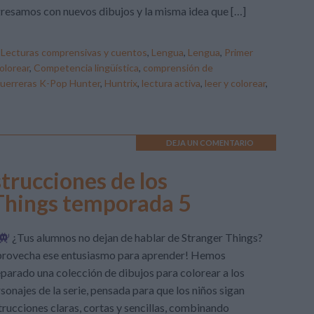
resamos con nuevos dibujos y la misma idea que […]
,
Lecturas comprensivas y cuentos
,
Lengua
,
Lengua
,
Primer
olorear
,
Competencia lingüística
,
comprensión de
uerreras K-Pop Hunter
,
Huntrix
,
lectura activa
,
leer y colorear
,
DEJA UN COMENTARIO
strucciones de los
 Things temporada 5
¿Tus alumnos no dejan de hablar de Stranger Things?
provecha ese entusiasmo para aprender! Hemos
parado una colección de dibujos para colorear a los
sonajes de la serie, pensada para que los niños sigan
trucciones claras, cortas y sencillas, combinando