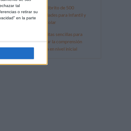
echazar tal
Súper librito de 500
erencias o retirar su
actividades para Infantil y
vacidad" en la parte
Preescolar
Lecturitas sencillas para
trabajar la comprensión
lectora en nivel inicial