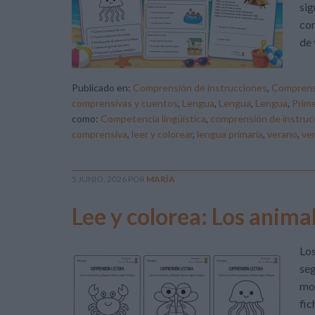
sig
co
de 
Publicado en:
Comprensión de instrucciones
,
Comprens
comprensivas y cuentos
,
Lengua
,
Lengua
,
Lengua
,
Prime
como:
Competencia lingüística
,
comprensión de instruc
comprensiva
,
leer y colorear
,
lengua primaria
,
verano
,
ve
5 JUNIO, 2026
POR
MARÍA
Lee y colorea: Los anima
Los
seg
mot
fic