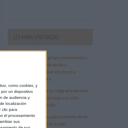
LO MÁS VISITADO
Primer grupo consonántico:
Fichas de lectura,
identificación, trazo y
escritura
ivo, como cookies, y
Mejora tu caligrafía durante
por un dispositivo
las vacaciones con este
ón de audiencia y
de localización
cuadernillo
 clic para
bo el procesamiento
Dibujos para colorear de las
cambiar sus
Guerreras K pop
esamiento de sus