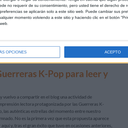
rentarse a un texto largo puede generar frustración. Hoy
de no requerir de su consentimiento, pero usted tiene el derecho de r
referencias se aplicarán solo a este sitio web. Puede cambiar sus pref
parto con vosotros una colección de fichas de […]
alquier momento volviendo a este sitio y haciendo clic en el botón "Pri
 web.
,
Lengua
,
Primer Ciclo
Etiquetado como:
colorear
,
ón comprensión lectora
,
lectura comprensiva
,
leer
,
leer y colorear
,
ÁS OPCIONES
ACEPTO
DEJA UN COMENTARIO
Guerreras K-Pop para leer y
 vuelvo a compartir en el blog una actividad de
prensión lectora protagonizada por las Guerreras K-
, las auténticas estrellas del momento entre nuestro
mnado. No es la primera vez que esta propuesta aparece
 aquí y, tras el gran éxito que tuvo en ocasiones anteriores,