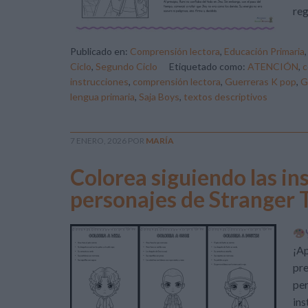
reg
Publicado en:
Comprensión lectora
,
Educación Primaria
Ciclo
,
Segundo Ciclo
Etiquetado como:
ATENCIÓN
,
c
instrucciones
,
comprensión lectora
,
Guerreras K pop
,
G
lengua primaria
,
Saja Boys
,
textos descriptivos
7 ENERO, 2026
POR
MARÍA
Colorea siguiendo las in
personajes de Stranger
¡A
pre
per
ins