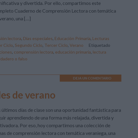
nificativa y divertida. Por ello, compartimos este
mpleto Cuaderno de Comprensión Lectora con temática
verano, una […]
ión lectora
,
Días especiales
,
Educación Primaria
,
Lecturas
r Ciclo
,
Segundo Ciclo
,
Tercer Ciclo
,
Verano
Etiquetado
ciones
,
comprensión lectora
,
educación primaria
,
lectura
rdadero o falso
DEJA UN COMENTARIO
les de verano
 últimos días de clase son una oportunidad fantástica para
uir aprendiendo de una forma más relajada, divertida y
ivadora. Por eso, hoy compartimos una colección de
has de comprensión lectora con temática veraniega, una