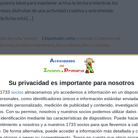
puesta ideal para mantener activa la lectura mientras los
mnos disfrutan de una actividad creativa y entretenida.
a ficha está […]
ión lectora
,
Verano
Etiquetado como:
colorear
,
Competencia
lectora
,
lectura comprensiva
,
lee y colorea
,
leer y colorear
,
DEJA UN COMENTARIO
Su privacidad es importante para nosotros
: Iniciación a la
s 1733
socios
almacenamos y/o accedemos a información en un disposit
sonales, como identificadores únicos e información estándar enviada 
ntenido personalizado, medición de publicidad y contenido, investigaci
os.
Con su permiso, nosotros y nuestros socios podemos utilizar datos 
aventura de aprender a leer tiene un momento mágico:
identificación mediante las características de dispositivos. Puede hacer
ndo el niño deja de repetir sonidos para descubrir que las
ntimiento a nosotros y a nuestros 1733 socios para que llevemos a ca
abras contienen instrucciones, historias y secretos. Sin
. De forma alternativa, puede acceder a información más detallada y 
argo, para los alumnos de 1º y 2º de Primaria,
e otorgar o negar su consentimiento.
Tenga en cuenta que algún proc