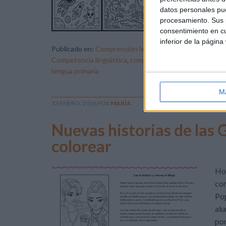
enf
datos personales pue
procesamiento. Sus p
com
consentimiento en cu
inferior de la página
Publicado en:
Comprensión lectora
,
Educación Primaria
Competencia lingüística
,
comprensión lectora
,
iniciaci
lengua primaria
M
13 ENERO, 2026
POR
MARÍA
Nuevas historias de las 
colorear
Hoy
com
Pop
alu
por