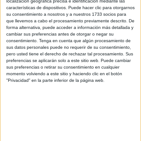
localización geográfica precisa e identificación mediante las
características de dispositivos. Puede hacer clic para otorgarnos
su consentimiento a nosotros y a nuestros 1733 socios para
Publicado en:
Comprensión lectora
,
Educación Primaria
,
que llevemos a cabo el procesamiento previamente descrito. De
Lengua
,
Lengua
,
Lengua
,
Primer Ciclo
,
Segundo Ciclo
,
Tercer
forma alternativa, puede acceder a información más detallada y
Ciclo
,
Verano
Etiquetado como:
colorear
,
Competencia
cambiar sus preferencias antes de otorgar o negar su
lingüística
,
comprensión lectora
,
lengua primaria
,
retos
consentimiento.
Tenga en cuenta que algún procesamiento de
lectores
,
vacaciones
,
vacaciones de verano
,
verdadero o falso
sus datos personales puede no requerir de su consentimiento,
pero usted tiene el derecho de rechazar tal procesamiento. Sus
preferencias se aplicarán solo a este sitio web. Puede cambiar
20 JULIO, 2026
POR
MARÍA
sus preferencias o retirar su consentimiento en cualquier
momento volviendo a este sitio y haciendo clic en el botón
Retos de lectoescritura para las
"Privacidad" en la parte inferior de la página web.
vacaciones
Las