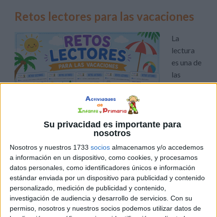
Retos lectores para las vacaciones
La
lectura
es una de
las
Su privacidad es importante para
nosotros
habilidades más importantes que desarrollan los niños
Nosotros y nuestros 1733
socios
almacenamos y/o accedemos
durante la Educación Primaria y el verano es un momento
a información en un dispositivo, como cookies, y procesamos
perfecto para seguir practicándola de una forma
datos personales, como identificadores únicos e información
divertida. Por eso hoy compartimos una colección de
estándar enviada por un dispositivo para publicidad y contenido
personalizado, medición de publicidad y contenido,
retos lectores. A lo largo del cuaderno encontrarán
investigación de audiencia y desarrollo de servicios.
Con su
diferentes tipos de retos que trabajan la lectura desde
permiso, nosotros y nuestros socios podemos utilizar datos de
[…]