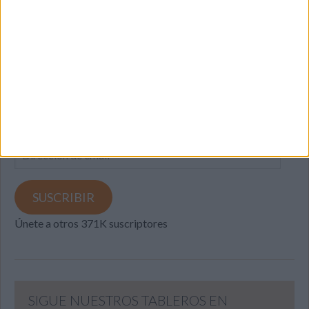
SUSCRIBETE
Introduce tu correo electrónico para suscribirte a este blog
y recibir notificaciones de nuevas entradas.
Dirección
de
email
SUSCRIBIR
Únete a otros 371K suscriptores
SIGUE NUESTROS TABLEROS EN