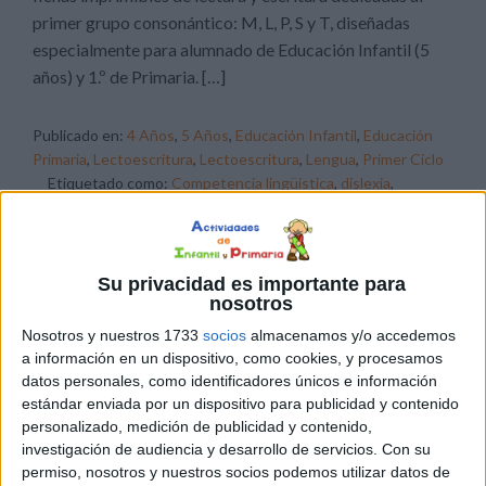
primer grupo consonántico: M, L, P, S y T, diseñadas
especialmente para alumnado de Educación Infantil (5
años) y 1.º de Primaria. […]
Publicado en:
4 Años
,
5 Años
,
Educación Infantil
,
Educación
Primaria
,
Lectoescritura
,
Lectoescritura
,
Lengua
,
Primer Ciclo
Etiquetado como:
Competencia lingüística
,
dislexia
,
educación infantil
,
educación preescolar
,
lectoescritura
,
lengua primaria
,
NEAE
,
primer grupo consonántico
Su privacidad es importante para
29 JULIO, 2026
POR
MARÍA
nosotros
Nosotros y nuestros 1733
socios
almacenamos y/o accedemos
Cuadernito aprendemos a leer letra
a información en un dispositivo, como cookies, y procesamos
por letra con el método de sílabas
datos personales, como identificadores únicos e información
simples
estándar enviada por un dispositivo para publicidad y contenido
personalizado, medición de publicidad y contenido,
investigación de audiencia y desarrollo de servicios.
Con su
permiso, nosotros y nuestros socios podemos utilizar datos de