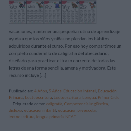
vacaciones, mantener una pequeña rutina de aprendizaje
ayuda a que los niños y niñas no pierdan los hábitos
adquiridos durante el curso. Por eso hoy compartimos un
completo cuadernillo de caligrafía del abecedario,
diseñado para practicar el trazo correcto de todas las
letras de una forma sencilla, amena y motivadora. Este
recurso incluye […]
Publicado en:
4 Años
,
5 Años
,
Educación Infantil
,
Educación
Primaria
,
Lectoescritura
,
Lectoescritura
,
Lengua
,
Primer Ciclo
Etiquetado como:
caligrafía
,
Competencia lingüística
,
dislexia
,
educación infantil
,
educación preescolar
,
lectoescritura
,
lengua primaria
,
NEAE