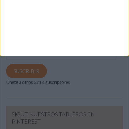
SUSCRIBETE
Introduce tu correo electrónico para suscribirte a este blog
y recibir notificaciones de nuevas entradas.
Dirección
de
email
SUSCRIBIR
Únete a otros 371K suscriptores
SIGUE NUESTROS TABLEROS EN
PINTEREST