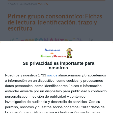
4 AGOSTO, 2026
POR
MARÍA
Primer grupo consonántico: Fichas
de lectura, identificación, trazo y
escritura
La
Su privacidad es importante para
nosotros
Nosotros y nuestros 1733
socios
almacenamos y/o accedemos
a información en un dispositivo, como cookies, y procesamos
datos personales, como identificadores únicos e información
estándar enviada por un dispositivo para publicidad y contenido
adquisición de las primeras consonantes es un paso
personalizado, medición de publicidad y contenido,
fundamental en el aprendizaje de la lectoescritura. Para
investigación de audiencia y desarrollo de servicios.
Con su
facilitar este proceso, hoy compartimos una colección de
permiso, nosotros y nuestros socios podemos utilizar datos de
fichas imprimibles de lectura y escritura dedicadas al
localización geográfica precisa e identificación mediante las