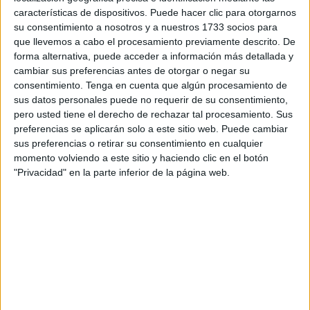
características de dispositivos. Puede hacer clic para otorgarnos
primer grupo consonántico: M, L, P, S y T, diseñadas
su consentimiento a nosotros y a nuestros 1733 socios para
especialmente para alumnado de Educación Infantil (5
que llevemos a cabo el procesamiento previamente descrito. De
años) y 1.º de Primaria. […]
forma alternativa, puede acceder a información más detallada y
cambiar sus preferencias antes de otorgar o negar su
consentimiento.
Tenga en cuenta que algún procesamiento de
Publicado en:
4 Años
,
5 Años
,
Educación Infantil
,
Educación
sus datos personales puede no requerir de su consentimiento,
Primaria
,
Lectoescritura
,
Lectoescritura
,
Lengua
,
Primer Ciclo
pero usted tiene el derecho de rechazar tal procesamiento. Sus
Etiquetado como:
Competencia lingüística
,
dislexia
,
preferencias se aplicarán solo a este sitio web. Puede cambiar
educación infantil
,
educación preescolar
,
lectoescritura
,
sus preferencias o retirar su consentimiento en cualquier
lengua primaria
,
NEAE
,
primer grupo consonántico
momento volviendo a este sitio y haciendo clic en el botón
"Privacidad" en la parte inferior de la página web.
30 JULIO, 2026
POR
MARÍA
Retos de escritura para las
vacaciones
Durante
las