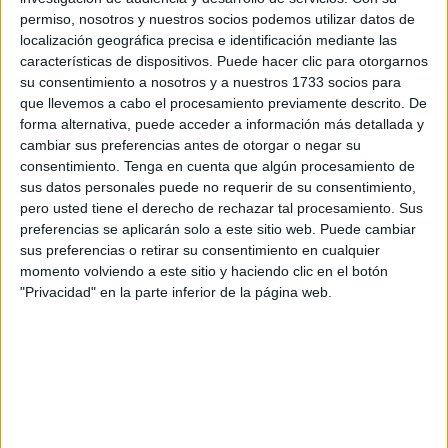
vacaciones son una oportunidad perfecta para descansar,
permiso, nosotros y nuestros socios podemos utilizar datos de
disfrutar del tiempo libre y vivir nuevas experiencias. Sin
localización geográfica precisa e identificación mediante las
características de dispositivos. Puede hacer clic para otorgarnos
embargo, dedicar unos minutos al día a repasar de forma
su consentimiento a nosotros y a nuestros 1733 socios para
amena también puede marcar la diferencia a la hora de
que llevemos a cabo el procesamiento previamente descrito. De
comenzar el nuevo curso con mayor seguridad y
forma alternativa, puede acceder a información más detallada y
confianza. Por eso, hoy compartimos un recurso pensado
cambiar sus preferencias antes de otorgar o negar su
especialmente para […]
consentimiento.
Tenga en cuenta que algún procesamiento de
sus datos personales puede no requerir de su consentimiento,
pero usted tiene el derecho de rechazar tal procesamiento. Sus
Publicado en:
Educación Primaria
,
Primer Ciclo
,
Verano
preferencias se aplicarán solo a este sitio web. Puede cambiar
Etiquetado como:
cuaderno de actividades
,
cuaderno de
sus preferencias o retirar su consentimiento en cualquier
repaso
,
primer ciclo
,
repaso
,
vacaciones
,
vacaciones de verano
momento volviendo a este sitio y haciendo clic en el botón
"Privacidad" en la parte inferior de la página web.
9 JULIO, 2026
POR
MARÍA
Cartilla de caligrafía para repasar
durante las vacaciones
Las