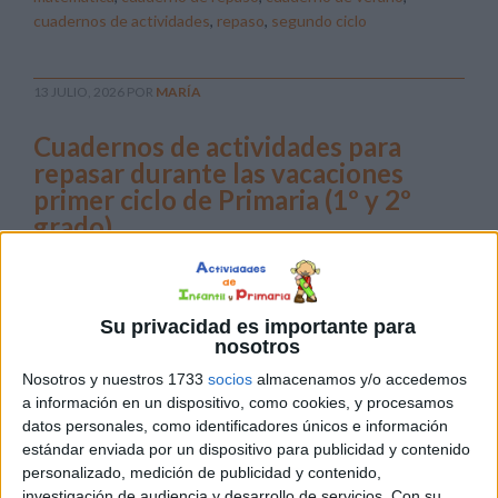
cuadernos de actividades
,
repaso
,
segundo ciclo
13 JULIO, 2026
POR
MARÍA
Cuadernos de actividades para
repasar durante las vacaciones
primer ciclo de Primaria (1º y 2º
grado)
Las
Su privacidad es importante para
nosotros
Nosotros y nuestros 1733
socios
almacenamos y/o accedemos
a información en un dispositivo, como cookies, y procesamos
datos personales, como identificadores únicos e información
estándar enviada por un dispositivo para publicidad y contenido
personalizado, medición de publicidad y contenido,
investigación de audiencia y desarrollo de servicios.
Con su