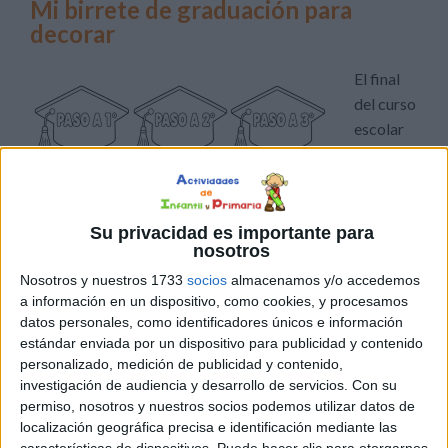
Mi birrete de graduación para
decorar
El final
del curso
escolar
está
lleno de
Su privacidad es importante para
nosotros
Nosotros y nuestros 1733
socios
almacenamos y/o accedemos
emociones, despedidas y nuevos comienzos. Para hacer
a información en un dispositivo, como cookies, y procesamos
de este momento un recuerdo todavía más especial, hoy
datos personales, como identificadores únicos e información
compartimos un bonito recurso compuesto por birretes
estándar enviada por un dispositivo para publicidad y contenido
personalizado, medición de publicidad y contenido,
para colorear y personalizar, diseñados para los alumnos
investigación de audiencia y desarrollo de servicios.
Con su
que finalizan cada curso de Educación Primaria. Se trata
permiso, nosotros y nuestros socios podemos utilizar datos de
de una actividad sencilla, creativa y muy […]
localización geográfica precisa e identificación mediante las
características de dispositivos. Puede hacer clic para otorgarnos