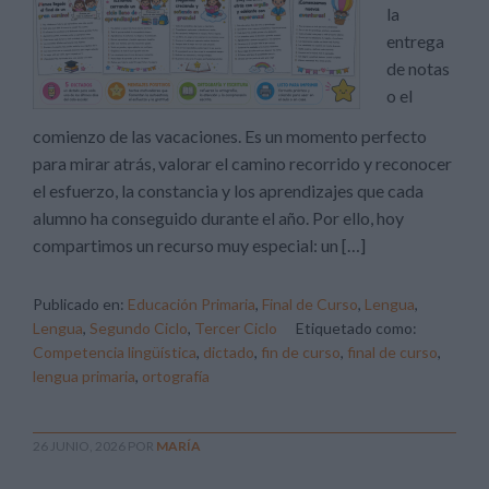
la
entrega
de notas
o el
comienzo de las vacaciones. Es un momento perfecto
para mirar atrás, valorar el camino recorrido y reconocer
el esfuerzo, la constancia y los aprendizajes que cada
alumno ha conseguido durante el año. Por ello, hoy
compartimos un recurso muy especial: un […]
Publicado en:
Educación Primaria
,
Final de Curso
,
Lengua
,
Lengua
,
Segundo Ciclo
,
Tercer Ciclo
Etiquetado como:
Competencia lingüística
,
dictado
,
fin de curso
,
final de curso
,
lengua primaria
,
ortografía
26 JUNIO, 2026
POR
MARÍA