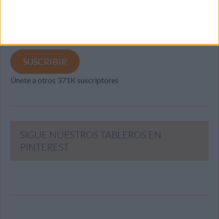
Introduce tu correo electrónico para suscribirte a este blog
y recibir notificaciones de nuevas entradas.
Dirección
de
email
SUSCRIBIR
Únete a otros 371K suscriptores
SIGUE NUESTROS TABLEROS EN
PINTEREST