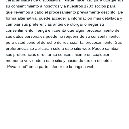
su consentimiento a nosotros y a nuestros 1733 socios para
Publicado en:
Educación Primaria
,
Final de Curso
Etiquetado
que llevemos a cabo el procesamiento previamente descrito. De
como:
actividad creativa
,
colorear
,
diseñar
,
fin de curso
,
final de
forma alternativa, puede acceder a información más detallada y
curso
,
graduación
cambiar sus preferencias antes de otorgar o negar su
consentimiento.
Tenga en cuenta que algún procesamiento de
sus datos personales puede no requerir de su consentimiento,
23 JUNIO, 2026
POR
MARÍA
pero usted tiene el derecho de rechazar tal procesamiento. Sus
preferencias se aplicarán solo a este sitio web. Puede cambiar
Evaluación final de curso para los
sus preferencias o retirar su consentimiento en cualquier
grados de Primaria
momento volviendo a este sitio y haciendo clic en el botón
"Privacidad" en la parte inferior de la página web.
En los
últimos
días de
clase,
resulta
muy útil
contar
con
herramientas que permitan conocer de forma sencilla y