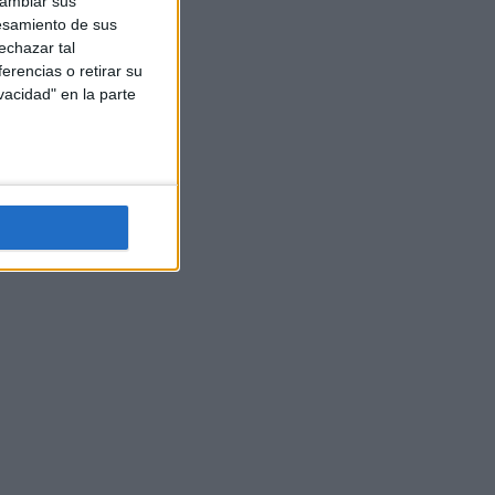
cambiar sus
esamiento de sus
echazar tal
erencias o retirar su
vacidad" en la parte