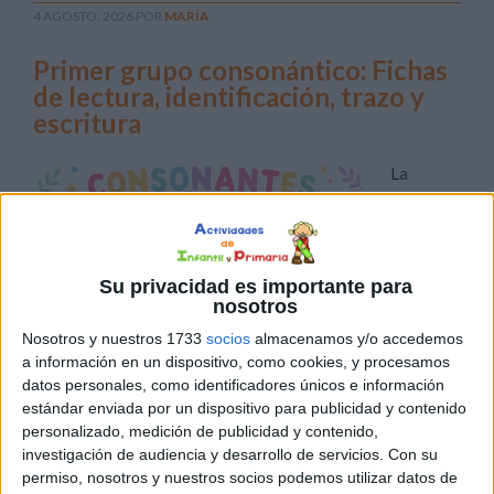
4 AGOSTO, 2026
POR
MARÍA
Primer grupo consonántico: Fichas
de lectura, identificación, trazo y
escritura
La
Su privacidad es importante para
nosotros
Nosotros y nuestros 1733
socios
almacenamos y/o accedemos
a información en un dispositivo, como cookies, y procesamos
datos personales, como identificadores únicos e información
adquisición de las primeras consonantes es un paso
estándar enviada por un dispositivo para publicidad y contenido
personalizado, medición de publicidad y contenido,
fundamental en el aprendizaje de la lectoescritura. Para
investigación de audiencia y desarrollo de servicios.
Con su
facilitar este proceso, hoy compartimos una colección de
permiso, nosotros y nuestros socios podemos utilizar datos de
fichas imprimibles de lectura y escritura dedicadas al