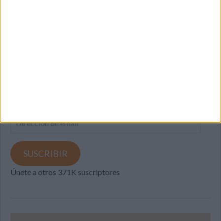
SUSCRIBETE
Introduce tu correo electrónico para suscribirte a este blog
y recibir notificaciones de nuevas entradas.
Dirección
de
email
SUSCRIBIR
Únete a otros 371K suscriptores