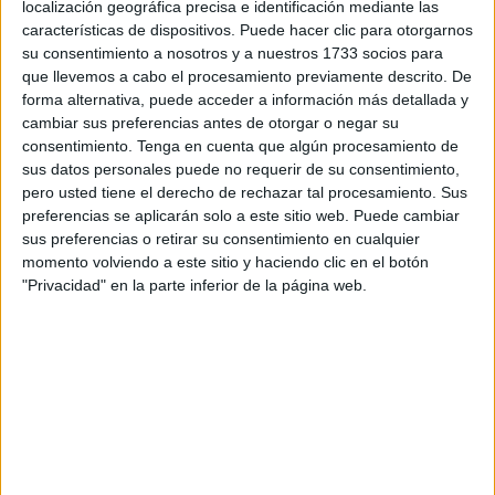
localización geográfica precisa e identificación mediante las
primer grupo consonántico: M, L, P, S y T, diseñadas
características de dispositivos. Puede hacer clic para otorgarnos
especialmente para alumnado de Educación Infantil (5
su consentimiento a nosotros y a nuestros 1733 socios para
años) y 1.º de Primaria. […]
que llevemos a cabo el procesamiento previamente descrito. De
forma alternativa, puede acceder a información más detallada y
cambiar sus preferencias antes de otorgar o negar su
Publicado en:
4 Años
,
5 Años
,
Educación Infantil
,
Educación
consentimiento.
Tenga en cuenta que algún procesamiento de
Primaria
,
Lectoescritura
,
Lectoescritura
,
Lengua
,
Primer Ciclo
sus datos personales puede no requerir de su consentimiento,
Etiquetado como:
Competencia lingüística
,
dislexia
,
pero usted tiene el derecho de rechazar tal procesamiento. Sus
educación infantil
,
educación preescolar
,
lectoescritura
,
preferencias se aplicarán solo a este sitio web. Puede cambiar
lengua primaria
,
NEAE
,
primer grupo consonántico
sus preferencias o retirar su consentimiento en cualquier
momento volviendo a este sitio y haciendo clic en el botón
"Privacidad" en la parte inferior de la página web.
30 JULIO, 2026
POR
MARÍA
Retos de escritura para las
vacaciones
Durante
las