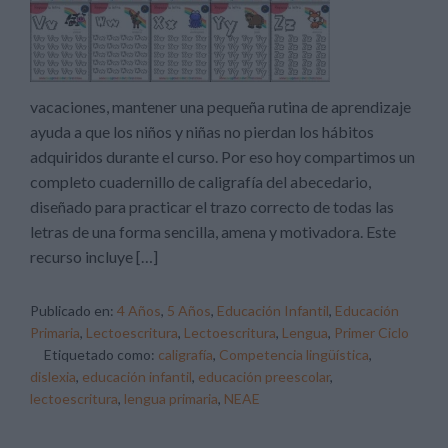
vacaciones, mantener una pequeña rutina de aprendizaje
ayuda a que los niños y niñas no pierdan los hábitos
adquiridos durante el curso. Por eso hoy compartimos un
completo cuadernillo de caligrafía del abecedario,
diseñado para practicar el trazo correcto de todas las
letras de una forma sencilla, amena y motivadora. Este
recurso incluye […]
Publicado en:
4 Años
,
5 Años
,
Educación Infantil
,
Educación
Primaria
,
Lectoescritura
,
Lectoescritura
,
Lengua
,
Primer Ciclo
Etiquetado como:
caligrafía
,
Competencia lingüística
,
dislexia
,
educación infantil
,
educación preescolar
,
lectoescritura
,
lengua primaria
,
NEAE