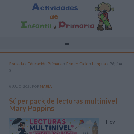
Portada
»
Educación Primaria
»
Primer Ciclo
»
Lengua
»
Página
3
8 JULIO, 2026
POR
MARÍA
Súper pack de lecturas multinivel
Mary Poppins
Hoy