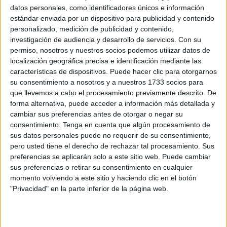
lectora con temática veraniega, creado por nuestra
datos personales, como identificadores únicos e información
estándar enviada por un dispositivo para publicidad y contenido
compi @labulmi y pensado especialmente para los
personalizado, medición de publicidad y contenido,
primeros niveles de Educación Primaria. […]
investigación de audiencia y desarrollo de servicios.
Con su
permiso, nosotros y nuestros socios podemos utilizar datos de
Publicado en:
Comprensión lectora
,
Educación Primaria
,
localización geográfica precisa e identificación mediante las
Lengua
,
Lengua
,
Primer Ciclo
,
Segundo Ciclo
,
Verano
características de dispositivos. Puede hacer clic para otorgarnos
su consentimiento a nosotros y a nuestros 1733 socios para
Etiquetado como:
Competencia lingüística
,
comprensión
que llevemos a cabo el procesamiento previamente descrito. De
lectora
,
lectura
,
lectura comprensiva
,
lengua primaria
,
forma alternativa, puede acceder a información más detallada y
preguntas de comprensión
,
vacaciones de verano
,
verano
cambiar sus preferencias antes de otorgar o negar su
consentimiento.
Tenga en cuenta que algún procesamiento de
sus datos personales puede no requerir de su consentimiento,
3 JULIO, 2026
POR
MARÍA
pero usted tiene el derecho de rechazar tal procesamiento. Sus
preferencias se aplicarán solo a este sitio web. Puede cambiar
Aprendemos el vocabulario de
sus preferencias o retirar su consentimiento en cualquier
verano con este divertido material
momento volviendo a este sitio y haciendo clic en el botón
"Privacidad" en la parte inferior de la página web.
Las