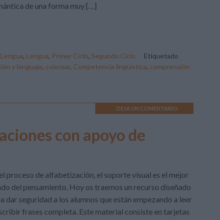
ántica de una forma muy […]
,
Lengua
,
Lengua
,
Primer Ciclo
,
Segundo Ciclo
Etiquetado
ción y lenguaje
,
colorear
,
Competencia lingüística
,
comprensión
DEJA UN COMENTARIO
raciones con apoyo de
el proceso de alfabetización, el soporte visual es el mejor
ado del pensamiento. Hoy os traemos un recurso diseñado
a dar seguridad a los alumnos que están empezando a leer
scribir frases completa. Este material consiste en tarjetas