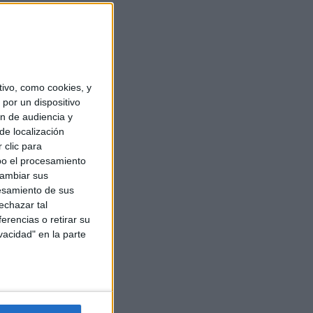
ivo, como cookies, y
por un dispositivo
ón de audiencia y
de localización
 clic para
bo el procesamiento
cambiar sus
esamiento de sus
echazar tal
erencias o retirar su
vacidad" en la parte