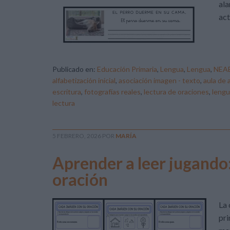
ala
act
Publicado en:
Educación Primaria
,
Lengua
,
Lengua
,
NEA
alfabetización inicial
,
asociación imagen - texto
,
aula de
escritura
,
fotografías reales
,
lectura de oraciones
,
lengu
lectura
5 FEBRERO, 2026
POR
MARÍA
Aprender a leer jugando
oración
La 
pri