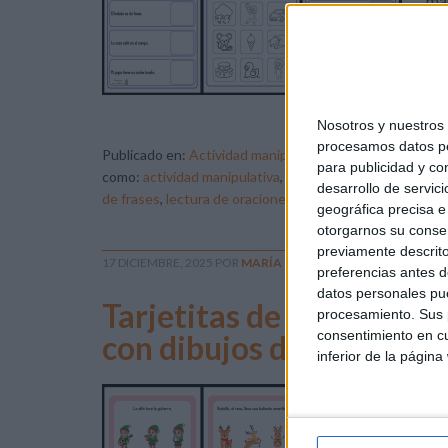
man
atr
no 
imá
pro
Nosotros y nuestro
procesamos datos per
Publicado en:
Actividad manipulativa
,
Educación Primari
para publicidad y co
como:
actividad manipulativa
,
asociación imagen - texto
desarrollo de servici
de frases
,
lectura de oraciones
,
lengua primaria
geográfica precisa e 
otorgarnos su conse
previamente descrito
17 DICIEMBRE, 2025
POR
MARÍA
preferencias antes d
datos personales pue
Tarjetitas de comprensió
procesamiento. Sus p
consentimiento en cu
con dibujos de Navidad
inferior de la página
Dur
imp
con