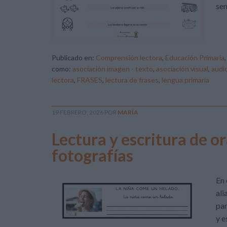
sem
Publicado en:
Comprensión lectora
,
Educación Primaria
como:
asociación imagen - texto
,
asociación visual
,
audi
lectora
,
FRASES
,
lectura de frases
,
lengua primaria
19 FEBRERO, 2026
POR
MARÍA
Lectura y escritura de o
fotografías
En 
ali
par
y e