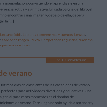
 la manipulación, convirtiendo el aprendizaje en una
eriencia activa y significativa. En cada página del libro, el
mno encontrará una imagen y, debajo de ella, deberá
ar la […]
,
Lectura rápida
,
Lecturas comprensivas y cuentos
,
Lengua
,
o:
asociación imagen - texto
,
Competencia lingüística
,
cuaderno
a primaria
,
oraciones
DEJA UN COMENTARIO
de verano
 últimos días de clase antes de las vacaciones de verano
 perfectos para actividades divertidas y educativas. Una
a genial para estos momentos es el dominó de
iniciones de verano. Este juego no solo ayuda a aprender y