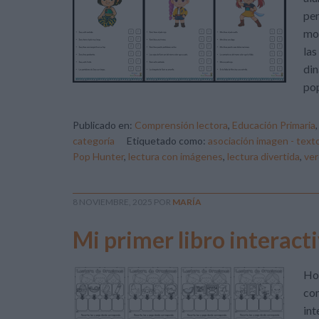
pen
mo
las
din
pop
Publicado en:
Comprensión lectora
,
Educación Primaria
categoría
Etiquetado como:
asociación imagen - text
Pop Hunter
,
lectura con imágenes
,
lectura divertida
,
ver
8 NOVIEMBRE, 2025
POR
MARÍA
Mi primer libro interact
Hoy
com
int