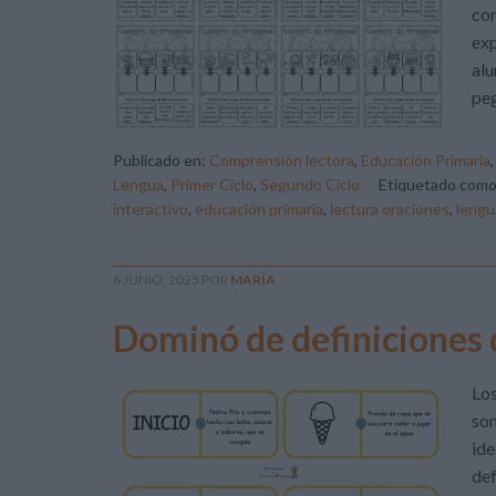
con
exp
alu
peg
Publicado en:
Comprensión lectora
,
Educación Primaria
Lengua
,
Primer Ciclo
,
Segundo Ciclo
Etiquetado com
interactivo
,
educación primaria
,
lectura oraciones
,
lengu
6 JUNIO, 2025
POR
MARÍA
Dominó de definiciones 
Los
son
ide
def