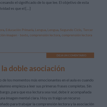
cesando el significado de lo que lee. El objetivo de esta
ividad es que el […]
ora
,
Educación Primaria
,
Lengua
,
Lengua
,
Segundo Ciclo
,
Tercer
ción imagen - texto
,
comprensión lectora
,
comprensión lectora
DEJA UN COMENTARIO
e la doble asociación
 de los momentos más emocionantes en el aula es cuando
alumno empieza a leer sus primeras frases completas. Sin
argo, para que esa lectura sea real, debe ir acompañada
una imagen mental clara. Hoy os traigo un recurso
eñado para trabajar la comprensión lectora y la asociación