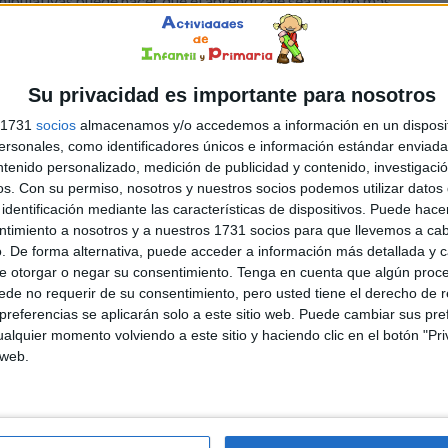
ipulativas puede hacer que el aprendizaje sea mucho más
activo y efectivo. En esta actividad, los alumnos trabajan
solo la lectura de frases, sino también la asociación entre
genes y texto, desarrollando así una comprensión más
Su privacidad es importante para nosotros
funda […]
s 1731
socios
almacenamos y/o accedemos a información en un disposit
sonales, como identificadores únicos e información estándar enviada 
a
,
Lengua
,
Lengua
,
Primer Ciclo
,
Segundo Ciclo
Etiquetado
ntenido personalizado, medición de publicidad y contenido, investigaci
,
Competencia lingüística
,
comprensión lectora
,
FRASES
,
lectura
os.
Con su permiso, nosotros y nuestros socios podemos utilizar datos 
identificación mediante las características de dispositivos. Puede hacer
ntimiento a nosotros y a nuestros 1731 socios para que llevemos a ca
. De forma alternativa, puede acceder a información más detallada y 
DEJA UN COMENTARIO
e otorgar o negar su consentimiento.
Tenga en cuenta que algún proc
de no requerir de su consentimiento, pero usted tiene el derecho de r
n lectora de frases cortas
referencias se aplicarán solo a este sitio web. Puede cambiar sus pref
alquier momento volviendo a este sitio y haciendo clic en el botón "Pri
 web.
ante los últimos días antes de las vacaciones, es
ortante mantener a los alumnos motivados y
centrados mientras seguimos practicando habilidades