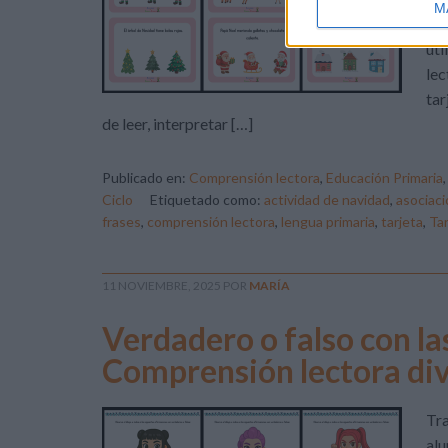
M
fun
uti
lec
tar
de leer, interpretar […]
Publicado en:
Comprensión lectora
,
Educación Primaria
Ciclo
Etiquetado como:
actividad de navidad
,
asociaci
frases
,
comprensión lectora
,
lengua primaria
,
tarjeta
,
Tar
11 NOVIEMBRE, 2025
POR
MARÍA
Verdadero o falso con l
Comprensión lectora div
Tra
alu