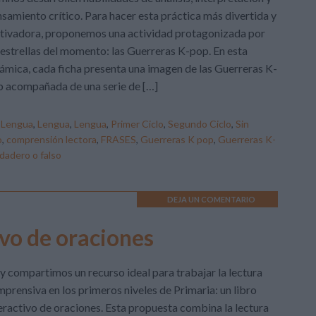
samiento crítico. Para hacer esta práctica más divertida y
tivadora, proponemos una actividad protagonizada por
 estrellas del momento: las Guerreras K-pop. En esta
ámica, cada ficha presenta una imagen de las Guerreras K-
 acompañada de una serie de […]
,
Lengua
,
Lengua
,
Lengua
,
Primer Ciclo
,
Segundo Ciclo
,
Sin
o
,
comprensión lectora
,
FRASES
,
Guerreras K pop
,
Guerreras K-
dadero o falso
DEJA UN COMENTARIO
ivo de oraciones
 compartimos un recurso ideal para trabajar la lectura
prensiva en los primeros niveles de Primaria: un libro
eractivo de oraciones. Esta propuesta combina la lectura