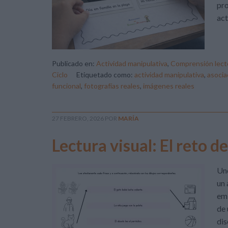
pro
act
Publicado en:
Actividad manipulativa
,
Comprensión lect
Ciclo
Etiquetado como:
actividad manipulativa
,
asocia
funcional
,
fotografías reales
,
imágenes reales
27 FEBRERO, 2026
POR
MARÍA
Lectura visual: El reto d
Uno
un 
emb
de 
dis