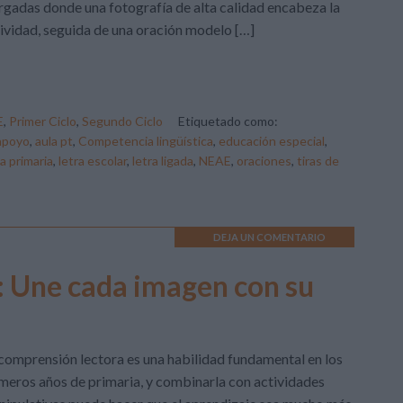
rgadas donde una fotografía de alta calidad encabeza la
ividad, seguida de una oración modelo […]
E
,
Primer Ciclo
,
Segundo Ciclo
Etiquetado como:
 apoyo
,
aula pt
,
Competencia lingüística
,
educación especial
,
a primaria
,
letra escolar
,
letra ligada
,
NEAE
,
oraciones
,
tiras de
DEJA UN COMENTARIO
: Une cada imagen con su
comprensión lectora es una habilidad fundamental en los
meros años de primaria, y combinarla con actividades