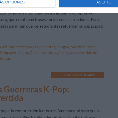
ÁS OPCIONES
ACEPTO
damentales. Una estrategia muy efectiva y divertida es
lizar tarjetitas diseñadas para trabajar la comprensión
tora, que combinan frases cortas con ilustraciones. Estas
jetas permiten que los estudiantes refuercen su capacidad
,
Lecturas comprensivas y cuentos
,
Lengua
,
Navidad
,
Primer
ón imagen - texto
,
Competencia lingüística
,
comprensión de
jetitas
DEJA UN COMENTARIO
as Guerreras K-Pop:
ertida
bajar la comprensión lectora es fundamental para que los
mnos desarrollen habilidades de análisis, interpretación y