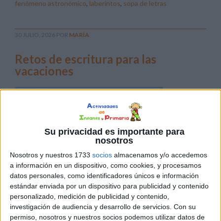
fenómeno astronómico
,
laberintos
,
sopa de letras
30 JULIO, 2026
POR
MARÍA
Retos de escritura para las
vacaciones
Durante
las
Su privacidad es importante para
nosotros
Nosotros y nuestros 1733
socios
almacenamos y/o accedemos
a información en un dispositivo, como cookies, y procesamos
vacaciones también podemos seguir practicando la
datos personales, como identificadores únicos e información
escritura de una forma entretenida, creativa y alejada de
estándar enviada por un dispositivo para publicidad y contenido
personalizado, medición de publicidad y contenido,
las tareas repetitivas. Por eso hoy compartimos este
investigación de audiencia y desarrollo de servicios.
Con su
nuevo cuaderno de retos de escritura para las
permiso, nosotros y nuestros socios podemos utilizar datos de