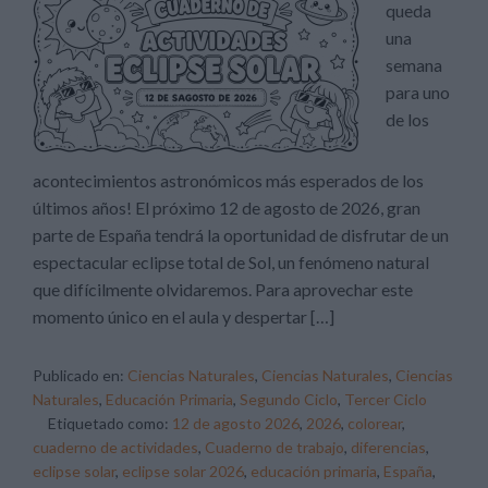
queda
una
semana
para uno
de los
acontecimientos astronómicos más esperados de los
últimos años! El próximo 12 de agosto de 2026, gran
parte de España tendrá la oportunidad de disfrutar de un
espectacular eclipse total de Sol, un fenómeno natural
que difícilmente olvidaremos. Para aprovechar este
momento único en el aula y despertar […]
Publicado en:
Ciencias Naturales
,
Ciencias Naturales
,
Ciencias
Naturales
,
Educación Primaria
,
Segundo Ciclo
,
Tercer Ciclo
Etiquetado como:
12 de agosto 2026
,
2026
,
colorear
,
cuaderno de actividades
,
Cuaderno de trabajo
,
diferencias
,
eclipse solar
,
eclipse solar 2026
,
educación primaria
,
España
,