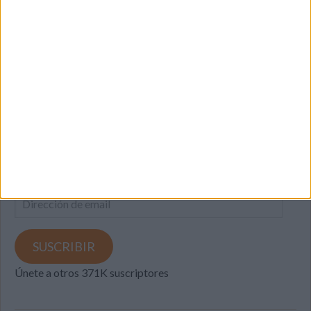
SUSCRIBETE
Introduce tu correo electrónico para suscribirte a este blog
y recibir notificaciones de nuevas entradas.
Dirección
de
email
SUSCRIBIR
Únete a otros 371K suscriptores