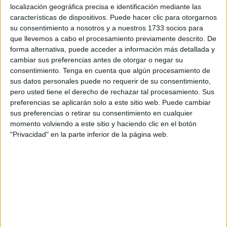
vacaciones, diseñado especialmente para niños y niñas de
localización geográfica precisa e identificación mediante las
los primeros cursos de Educación Primaria. El recurso
características de dispositivos. Puede hacer clic para otorgarnos
está formado por cinco fichas diferentes […]
su consentimiento a nosotros y a nuestros 1733 socios para
que llevemos a cabo el procesamiento previamente descrito. De
forma alternativa, puede acceder a información más detallada y
Publicado en:
Educación Primaria
,
Lengua
,
Lengua
,
Lengua
,
cambiar sus preferencias antes de otorgar o negar su
Primer Ciclo
,
Segundo Ciclo
,
Tercer Ciclo
Etiquetado como:
consentimiento.
Tenga en cuenta que algún procesamiento de
Competencia lingüística
,
escritura
,
lengua primaria
,
retos
,
sus datos personales puede no requerir de su consentimiento,
retos de escritura
,
vacaciones
pero usted tiene el derecho de rechazar tal procesamiento. Sus
preferencias se aplicarán solo a este sitio web. Puede cambiar
sus preferencias o retirar su consentimiento en cualquier
28 JULIO, 2026
POR
MARÍA
momento volviendo a este sitio y haciendo clic en el botón
"Privacidad" en la parte inferior de la página web.
Vamos a restar en la Lilypad