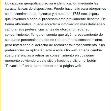
localización geográfica precisa e identificación mediante las
características de dispositivos. Puede hacer clic para otorgarnos
su consentimiento a nosotros y a nuestros 1733 socios para
que llevemos a cabo el procesamiento previamente descrito. De
forma alternativa, puede acceder a información más detallada y
cambiar sus preferencias antes de otorgar o negar su
Aprender matemáticas durante las vacaciones no tiene
consentimiento.
Tenga en cuenta que algún procesamiento de
por qué ser sinónimo de hacer largas fichas o repetir
sus datos personales puede no requerir de su consentimiento,
ejercicios una y otra vez. Con ¡SUMAS AL RESCATE!, los
pero usted tiene el derecho de rechazar tal procesamiento. Sus
preferencias se aplicarán solo a este sitio web. Puede cambiar
niños y niñas podrán reforzar el cálculo mental mientras
sus preferencias o retirar su consentimiento en cualquier
disfrutan de un divertido juego de cartas lleno de color,
momento volviendo a este sitio y haciendo clic en el botón
estrategia y emoción. Este recurso está inspirado en la
"Privacidad" en la parte inferior de la página web.
[…]
Publicado en:
Educación Primaria
,
Matemáticas
,
Matemáticas
,
Primer Ciclo
,
Segundo Ciclo
Etiquetado como:
Cálculo
Mental
,
Competencia matemática
,
juego matemático
,
Juego
Uno
,
matemáticas primaria
,
sumas
,
vacaciones
,
vacaciones de
verano
,
verano