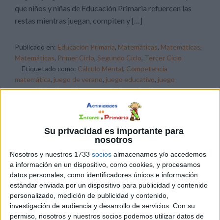
que niños y niñas de Educación Primaria refuercen las
restas mientras juegan, compiten y […]
Publicado en:
Educación Primaria
,
Matemáticas
,
Matemáticas
,
Matemáticas
,
Primer Ciclo
,
Segundo Ciclo
,
Tercer Ciclo
Etiquetado como:
Cálculo Mental
,
Competencia
matemática
,
juego de verano
,
juego educativo
,
juego
matemático
,
Juego Uno
,
matemáticas primaria
,
restas
14 JULIO, 2026
POR
MARÍA
Su privacidad es importante para
nosotros
Juego «UNO» de cálculo mental:
Nosotros y nuestros 1733
socios
almacenamos y/o accedemos
Sumas al rescate
a información en un dispositivo, como cookies, y procesamos
datos personales, como identificadores únicos e información
estándar enviada por un dispositivo para publicidad y contenido
personalizado, medición de publicidad y contenido,
investigación de audiencia y desarrollo de servicios.
Con su
permiso, nosotros y nuestros socios podemos utilizar datos de