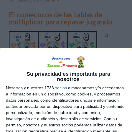
18 FEBRERO, 2026
POR
MARÍA
El comecocos de las tablas de
multiplicar para repasar jugando
El
Su privacidad es importante para
nosotros
comecocos es un clásico que nunca pasa de moda. Hoy le
Nosotros y nuestros 1733
socios
almacenamos y/o accedemos
vamos a dar una vuelta de tuerca pedagógica para
a información en un dispositivo, como cookies, y procesamos
transformar este juego tradicional en una herramienta
datos personales, como identificadores únicos e información
estándar enviada por un dispositivo para publicidad y contenido
infalible para dominar las tablas de multiplicar. Aprender
personalizado, medición de publicidad y contenido,
las tablas no tiene por qué ser una tortura de repetición
investigación de audiencia y desarrollo de servicios.
Con su
monótona. Con este recurso, los alumnos practican el […]
permiso, nosotros y nuestros socios podemos utilizar datos de
localización geográfica precisa e identificación mediante las