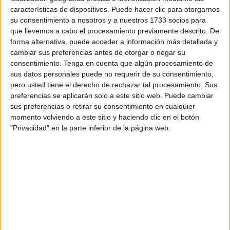
características de dispositivos. Puede hacer clic para otorgarnos
Publicado en:
Actividad manipulativa
,
Educación Primaria
,
su consentimiento a nosotros y a nuestros 1733 socios para
Juegos educativos
,
Matemáticas
,
Matemáticas
,
Primer Ciclo
,
que llevemos a cabo el procesamiento previamente descrito. De
Segundo Ciclo
Etiquetado como:
comecocos
,
Competencia
forma alternativa, puede acceder a información más detallada y
matemática
,
gamificación
,
juego matemático
,
manipulativo
cambiar sus preferencias antes de otorgar o negar su
didáctico
,
matemáticas divertidas
,
matemáticas primaria
,
consentimiento.
Tenga en cuenta que algún procesamiento de
recurso manipulativo
,
repaso tablas de multiplicar
,
tablas de
sus datos personales puede no requerir de su consentimiento,
multiplicar
pero usted tiene el derecho de rechazar tal procesamiento. Sus
preferencias se aplicarán solo a este sitio web. Puede cambiar
sus preferencias o retirar su consentimiento en cualquier
16 FEBRERO, 2026
POR
MARÍA
momento volviendo a este sitio y haciendo clic en el botón
"Privacidad" en la parte inferior de la página web.
Las mandalas de las sumas:
Resuelve y colorea
Practicar
el cálculo
mental
no tiene
por qué