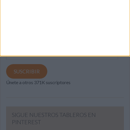
SUSCRIBETE
Introduce tu correo electrónico para suscribirte a este blog
y recibir notificaciones de nuevas entradas.
Dirección
de
email
SUSCRIBIR
Únete a otros 371K suscriptores
SIGUE NUESTROS TABLEROS EN
PINTEREST