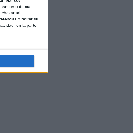
cambiar sus
esamiento de sus
echazar tal
erencias o retirar su
vacidad" en la parte