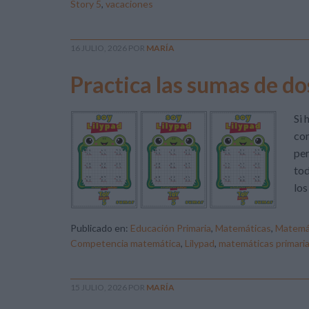
Story 5
,
vacaciones
16 JULIO, 2026
POR
MARÍA
Practica las sumas de dos
Si 
com
per
tod
los
Publicado en:
Educación Primaria
,
Matemáticas
,
Matemá
Competencia matemática
,
Lilypad
,
matemáticas primari
15 JULIO, 2026
POR
MARÍA