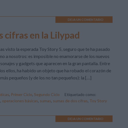
DEJA UN COMENTARIO
 cifras en la Lilypad
has visto la esperada Toy Story 5, seguro que te ha pasado
o a nosotros: es imposible no enamorarse de los nuevos
sonajes y gadgets que aparecen en la gran pantalla. Entre
os ellos, ha habido un objeto que ha robado el corazón de
 más pequeños (y de los no tan pequeños): la […]
ticas
,
Primer Ciclo
,
Segundo Ciclo
Etiquetado como:
a
,
operaciones básicas
,
sumas
,
sumas de dos cifras
,
Toy Story
DEJA UN COMENTARIO