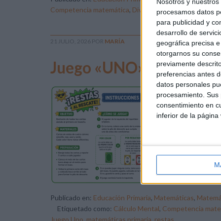
Nosotros y nuestro
Competencia matemática
,
Divisiones
,
divisiones exacta
procesamos datos per
para publicidad y co
desarrollo de servici
21 JULIO, 2026
POR
MARÍA
geográfica precisa e 
otorgarnos su conse
Juego «UNO» de cálculo 
previamente descrito
preferencias antes d
datos personales pue
¿Qu
procesamiento. Sus p
ten
consentimiento en cu
cál
inferior de la página
din
edu
Edu
com
M
Publicado en:
Educación Primaria
,
Matemáticas
,
Matemá
Etiquetado como:
Cálculo Mental
,
Competencia mate
Juego Uno
,
matemáticas primaria
,
restas