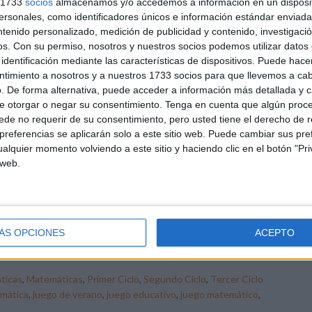
s 1733
socios
almacenamos y/o accedemos a información en un disposit
s
,
juego matemático
,
Juego Uno
,
matemáticas primaria
sonales, como identificadores únicos e información estándar enviada 
ntenido personalizado, medición de publicidad y contenido, investigaci
os.
Con su permiso, nosotros y nuestros socios podemos utilizar datos 
DEJA UN COMENTARIO
identificación mediante las características de dispositivos. Puede hacer
ntimiento a nosotros y a nuestros 1733 socios para que llevemos a ca
mental: Restas al rescate
. De forma alternativa, puede acceder a información más detallada y 
e otorgar o negar su consentimiento.
Tenga en cuenta que algún proc
de no requerir de su consentimiento, pero usted tiene el derecho de r
ién dijo que practicar las restas durante las vacaciones
referencias se aplicarán solo a este sitio web. Puede cambiar sus pref
ía que ser aburrido? Con ¡RESTAS AL RESCATE!, el
alquier momento volviendo a este sitio y haciendo clic en el botón "Pri
culo mental se transforma en una experiencia divertida,
 web.
ámica y llena de emoción. Este original juego de cartas
cativo ha sido diseñado para que niños y niñas de
cación Primaria refuercen las restas mientras juegan,
piten y […]
ÁS OPCIONES
ACEPTO
ticas
,
Matemáticas
,
Primer Ciclo
,
Segundo Ciclo
,
Tercer Ciclo
mática
,
juego de verano
,
juego educativo
,
juego matemático
,