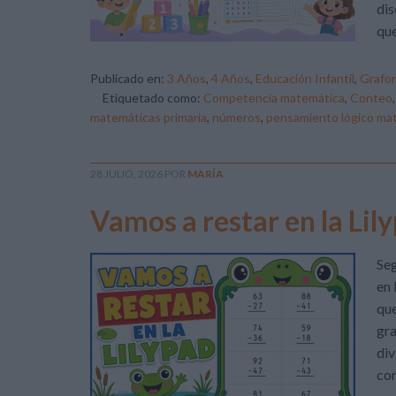
dis
que
Publicado en:
3 Años
,
4 Años
,
Educación Infantil
,
Grafom
Etiquetado como:
Competencia matemática
,
Conteo
matemáticas primaria
,
números
,
pensamiento lógico ma
28 JULIO, 2026
POR
MARÍA
Vamos a restar en la Lil
Seg
en 
que
gra
div
con