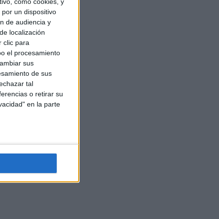
ivo, como cookies, y
por un dispositivo
ón de audiencia y
de localización
 clic para
bo el procesamiento
cambiar sus
esamiento de sus
echazar tal
erencias o retirar su
vacidad" en la parte