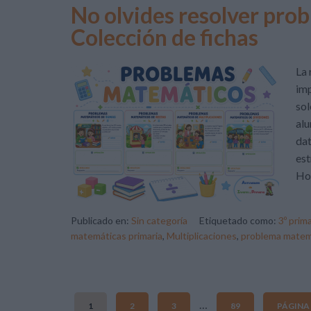
No olvides resolver pr
Colección de fichas
La 
imp
sol
alu
dat
est
Hoy
Publicado en:
Sin categoría
Etiquetado como:
3º prima
matemáticas primaria
,
Multiplicaciones
,
problema matem
…
1
2
3
89
PÁGINA 