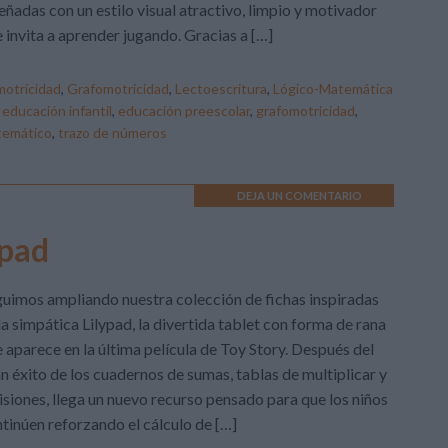
eñadas con un estilo visual atractivo, limpio y motivador
 invita a aprender jugando. Gracias a […]
otricidad
,
Grafomotricidad
,
Lectoescritura
,
Lógico-Matemática
,
educación infantil
,
educación preescolar
,
grafomotricidad
,
temático
,
trazo de números
DEJA UN COMENTARIO
ypad
uimos ampliando nuestra colección de fichas inspiradas
la simpática Lilypad, la divertida tablet con forma de rana
 aparece en la última película de Toy Story. Después del
n éxito de los cuadernos de sumas, tablas de multiplicar y
isiones, llega un nuevo recurso pensado para que los niños
tinúen reforzando el cálculo de […]