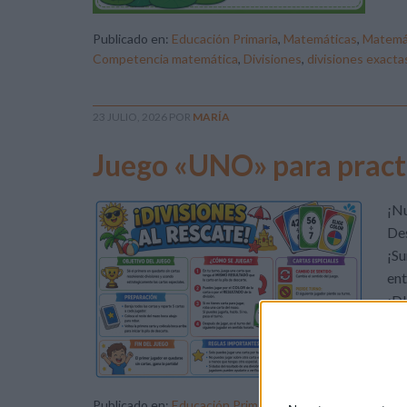
Publicado en:
Educación Primaria
,
Matemáticas
,
Matemá
Competencia matemática
,
Divisiones
,
divisiones exacta
23 JULIO, 2026
POR
MARÍA
Juego «UNO» para practi
¡Nu
Des
¡Su
ent
¡D
que
ame
Publicado en:
Educación Primaria
,
Matemáticas
,
Matemá