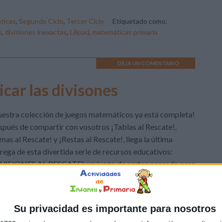
ticas
,
Segundo Ciclo
,
Tercer Ciclo
Etiquetado como:
s
,
divisiones inexactas
,
Lilipad
,
matemáticas primaria
DEJA UN COMENTARIO
car las divisones
estra colección de juegos matemáticos ya está completa!
pués de compartir con vosotros ¡Tablas al Rescate!,
mas al Rescate! y ¡Restas al Rescate!, llega la última
rega de esta divertida serie de recursos educativos:
IVISIONES AL RESCATE!, un juego de cartas pensado para
 los niños y niñas practiquen las divisiones de una forma
na, […]
Su privacidad es importante para nosotros
ticas
,
Segundo Ciclo
,
Tercer Ciclo
Etiquetado como: