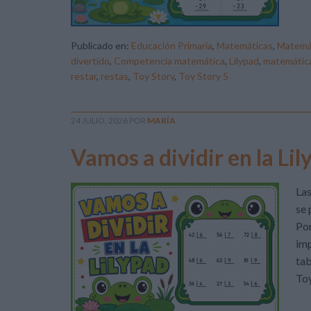
Publicado en:
Educación Primaria
,
Matemáticas
,
Matemá
divertido
,
Competencia matemática
,
Lilypad
,
matemática
restar
,
restas
,
Toy Story
,
Toy Story 5
24 JULIO, 2026
POR
MARÍA
Vamos a dividir en la Lil
Las
se 
Por
imp
tab
Toy