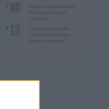
Mejora tu caligrafía durante
las vacaciones con este
cuadernillo
Lecturitas sencillas para
trabajar la comprensión
lectora en nivel inicial