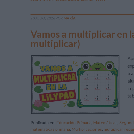
20 JULIO, 2026
POR
MARÍA
Vamos a multiplicar en l
multiplicar)
Apr
exp
tra
alu
imp
tab
Publicado en:
Educación Primaria
,
Matemáticas
,
Segundo
matemáticas primaria
,
Multiplicaciones
,
multiplicar
,
repas