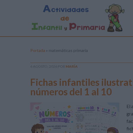
Portada
»
matemáticas primaria
6 AGOSTO, 2026
POR
MARÍA
Fichas infantiles ilustra
números del 1 al 10
El 
gra
fac
fic