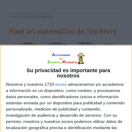
11 JULIO, 2026
POR
MARÍA
Pixel art matemático de Toy Story
Hoy
Su privacidad es importante para
nosotros
Nosotros y nuestros 1733
socios
almacenamos y/o accedemos
a información en un dispositivo, como cookies, y procesamos
datos personales, como identificadores únicos e información
compartimos un recurso especialmente motivador para
estándar enviada por un dispositivo para publicidad y contenido
trabajar las matemáticas de una manera diferente: una
personalizado, medición de publicidad y contenido,
colección de fichas de Pixel Art matemático inspiradas
investigación de audiencia y desarrollo de servicios.
Con su
en el universo de Toy Story. Una propuesta perfecta para
permiso, nosotros y nuestros socios podemos utilizar datos de
convertir el cálculo en un pequeño reto visual en el que
localización geográfica precisa e identificación mediante las