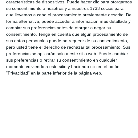
características de dispositivos. Puede hacer clic para otorgarnos
cada operación resuelta acerca al alumnado a descubrir
su consentimiento a nosotros y a nuestros 1733 socios para
una imagen sorpresa. […]
que llevemos a cabo el procesamiento previamente descrito. De
forma alternativa, puede acceder a información más detallada y
Publicado en:
Educación Primaria
,
Matemáticas
,
Matemáticas
,
cambiar sus preferencias antes de otorgar o negar su
Segundo Ciclo
,
Tercer Ciclo
Etiquetado como:
Competencia
consentimiento.
Tenga en cuenta que algún procesamiento de
matemática
,
matemáticas primaria
,
operaciones
,
pixel arte
,
sus datos personales puede no requerir de su consentimiento,
pero usted tiene el derecho de rechazar tal procesamiento. Sus
plástica
,
Toy Story
preferencias se aplicarán solo a este sitio web. Puede cambiar
sus preferencias o retirar su consentimiento en cualquier
momento volviendo a este sitio y haciendo clic en el botón
9 JULIO, 2026
POR
MARÍA
"Privacidad" en la parte inferior de la página web.
Pósters de las tablas de multiplicar
con los personajes de Toy Story
Sabemos
que