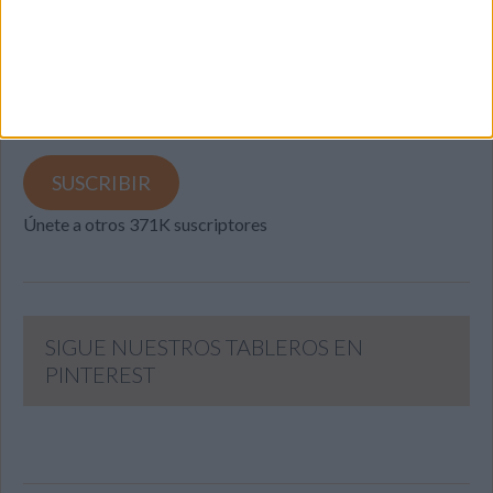
Introduce tu correo electrónico para suscribirte a este blog
y recibir notificaciones de nuevas entradas.
Dirección
de
email
SUSCRIBIR
Únete a otros 371K suscriptores
SIGUE NUESTROS TABLEROS EN
PINTEREST