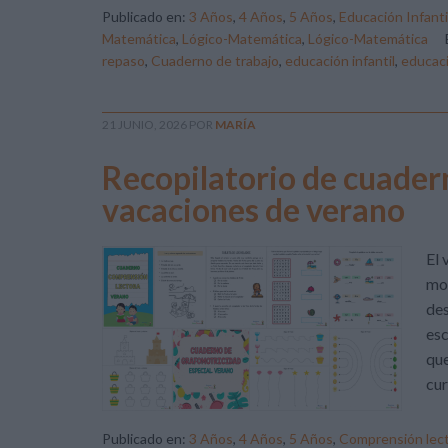
Publicado en:
3 Años
,
4 Años
,
5 Años
,
Educación Infanti
Matemática
,
Lógico-Matemática
,
Lógico-Matemática
repaso
,
Cuaderno de trabajo
,
educación infantil
,
educaci
21 JUNIO, 2026
POR
MARÍA
Recopilatorio de cuader
vacaciones de verano
El 
mom
des
esc
que
cur
Publicado en:
3 Años
,
4 Años
,
5 Años
,
Comprensión lec