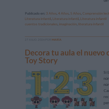
de 
Publicado en:
3 Años
,
4 Años
,
5 Años
,
Comprensión lec
Literatura infantil
,
Literatura infantil
,
Literatura infantil
cuentos tradicionales
,
imaginación
,
literatura infantil
27 JULIO, 2026
POR
MARÍA
Decora tu aula el nuevo 
Toy Story
Si 
núm
núm
Cad
rec
per