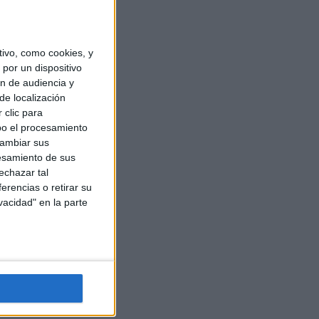
ivo, como cookies, y
por un dispositivo
ón de audiencia y
de localización
 clic para
bo el procesamiento
cambiar sus
esamiento de sus
echazar tal
erencias o retirar su
vacidad" en la parte