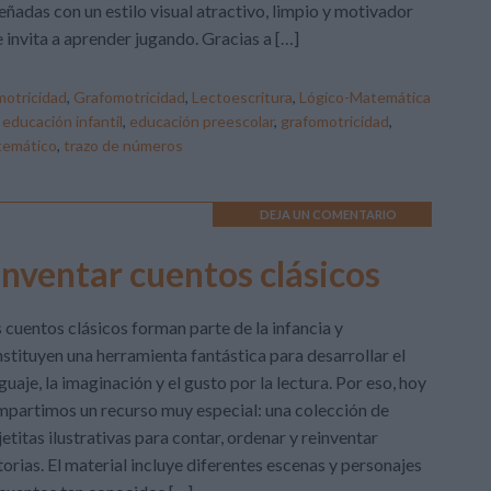
eñadas con un estilo visual atractivo, limpio y motivador
 invita a aprender jugando. Gracias a […]
otricidad
,
Grafomotricidad
,
Lectoescritura
,
Lógico-Matemática
,
educación infantil
,
educación preescolar
,
grafomotricidad
,
temático
,
trazo de números
DEJA UN COMENTARIO
 inventar cuentos clásicos
 cuentos clásicos forman parte de la infancia y
stituyen una herramienta fantástica para desarrollar el
guaje, la imaginación y el gusto por la lectura. Por eso, hoy
partimos un recurso muy especial: una colección de
jetitas ilustrativas para contar, ordenar y reinventar
torias. El material incluye diferentes escenas y personajes