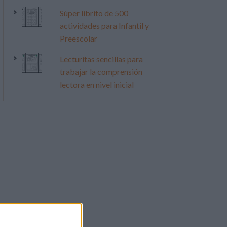
Súper librito de 500
actividades para Infantil y
Preescolar
Lecturitas sencillas para
trabajar la comprensión
lectora en nivel inicial