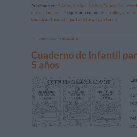
Publicado en:
3 Años
,
4 Años
,
5 Años
,
Educación Infanti
motricidad fina
Etiquetado como:
desarrollo grafomot
Lilipad
,
motricidad fina
,
Toy Story
,
Toy Story 5
24 JUNIO, 2026
POR
MARÍA
Cuaderno de Infantil par
5 años
Las
apr
com
rep
com
ref
edu