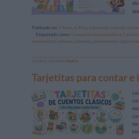
dis
que
Publicado en:
3 Años
,
4 Años
,
Educación Infantil
,
Grafom
Etiquetado como:
Competencia matemática
,
Conteo
matemáticas primaria
,
números
,
pensamiento lógico ma
30 JULIO, 2026
POR
MARÍA
Tarjetitas para contar e
Los
con
len
com
tar
his