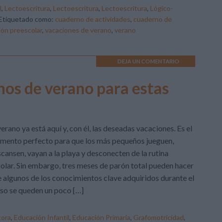
l
,
Lectoescritura
,
Lectoescritura
,
Lectoescritura
,
Lógico-
Etiquetado como:
cuaderno de actividades
,
cuaderno de
ón preescolar
,
vacaciones de verano
,
verano
DEJA UN COMENTARIO
nos de verano para estas
verano ya está aquí y, con él, las deseadas vacaciones. Es el
ento perfecto para que los más pequeños jueguen,
cansen, vayan a la playa y desconecten de la rutina
olar. Sin embargo, tres meses de parón total pueden hacer
 algunos de los conocimientos clave adquiridos durante el
so se queden un poco […]
tora
,
Educación Infantil
,
Educación Primaria
,
Grafomotricidad
,