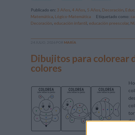
Publicado en:
3 Años
,
4 Años
,
5 Años
,
Decoración
,
Educa
Matemática
,
Lógico-Matemática
Etiquetado como:
ca
Decoración
,
educación infantil
,
educación preescolar
,
N
24 JULIO, 2026
POR
MARÍA
Dibujitos para colorear 
colores
Hoy
col
des
col
tor
de 
de 