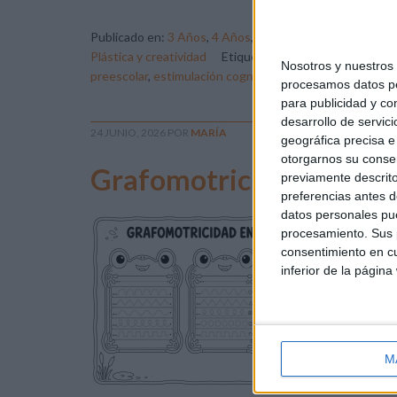
Publicado en:
3 Años
,
4 Años
,
5 Años
,
Atención
,
Educaci
Plástica y creatividad
Etiquetado como:
atención
,
cód
Nosotros y nuestro
preescolar
,
estimulación cognitiva
procesamos datos per
para publicidad y co
desarrollo de servici
24 JUNIO, 2026
POR
MARÍA
geográfica precisa e 
otorgarnos su conse
Grafomotricidad en la Li
previamente descrito
preferencias antes d
datos personales pue
Las
procesamiento. Sus p
ant
consentimiento en cu
com
inferior de la página
Edu
peq
con
man
M