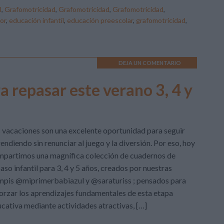
l
,
Grafomotricidad
,
Grafomotricidad
,
Grafomotricidad
,
or
,
educación infantil
,
educación preescolar
,
grafomotricidad
,
DEJA UN COMENTARIO
a repasar este verano 3, 4 y
 vacaciones son una excelente oportunidad para seguir
endiendo sin renunciar al juego y la diversión. Por eso, hoy
partimos una magnífica colección de cuadernos de
aso infantil para 3, 4 y 5 años, creados por nuestras
pis @miprimerbabiazul y @saraturiss ; pensados para
orzar los aprendizajes fundamentales de esta etapa
cativa mediante actividades atractivas, […]