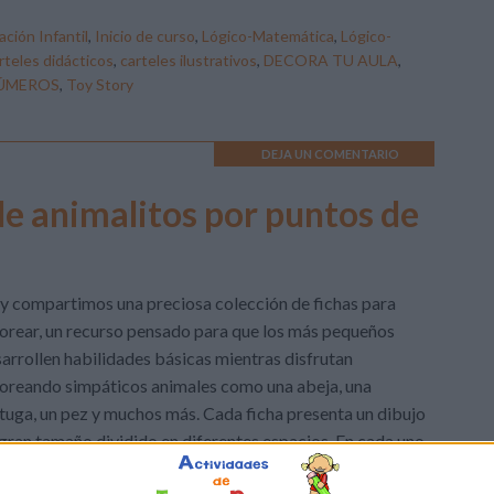
ción Infantil
,
Inicio de curso
,
Lógico-Matemática
,
Lógico-
rteles didácticos
,
carteles ilustrativos
,
DECORA TU AULA
,
ÚMEROS
,
Toy Story
DEJA UN COMENTARIO
de animalitos por puntos de
 compartimos una preciosa colección de fichas para
orear, un recurso pensado para que los más pequeños
arrollen habilidades básicas mientras disfrutan
oreando simpáticos animales como una abeja, una
tuga, un pez y muchos más. Cada ficha presenta un dibujo
gran tamaño dividido en diferentes espacios. En cada uno
ellos aparece un único […]