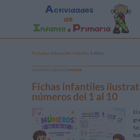
Portada
»
Educación Infantil
»
3 Años
6 AGOSTO, 2026
POR
MARÍA
Fichas infantiles ilustra
números del 1 al 10
El 
gra
fac
fic