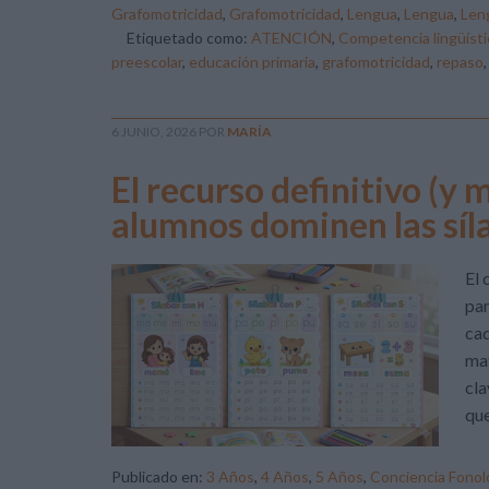
Grafomotricidad
,
Grafomotricidad
,
Lengua
,
Lengua
,
Len
Etiquetado como:
ATENCIÓN
,
Competencia lingüísti
preescolar
,
educación primaria
,
grafomotricidad
,
repaso
6 JUNIO, 2026
POR
MARÍA
El recurso definitivo (y 
alumnos dominen las síl
El 
par
cad
mat
cla
qu
Publicado en:
3 Años
,
4 Años
,
5 Años
,
Conciencia Fonol