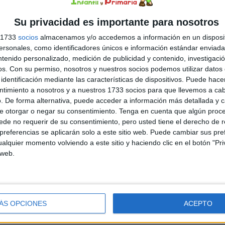
Su privacidad es importante para nosotros
ón Infantil
,
Plástica y creatividad
,
Plástica y creatividad
,
igo de colores
,
colorear
,
colores
,
educación infantil
,
educación
s 1733
socios
almacenamos y/o accedemos a información en un disposit
sonales, como identificadores únicos e información estándar enviada 
ntenido personalizado, medición de publicidad y contenido, investigaci
os.
Con su permiso, nosotros y nuestros socios podemos utilizar datos 
DEJA UN COMENTARIO
identificación mediante las características de dispositivos. Puede hacer
ntimiento a nosotros y a nuestros 1733 socios para que llevemos a ca
lipad de Toy Story
. De forma alternativa, puede acceder a información más detallada y 
e otorgar o negar su consentimiento.
Tenga en cuenta que algún proc
de no requerir de su consentimiento, pero usted tiene el derecho de r
 primeras experiencias de escritura comienzan mucho
referencias se aplicarán solo a este sitio web. Puede cambiar sus pref
es de aprender letras y palabras. Por eso, hoy
alquier momento volviendo a este sitio y haciendo clic en el botón "Pri
partimos un precioso recurso de grafomotricidad para
 web.
cación Infantil, diseñado especialmente para que los más
ueños desarrollen la coordinación óculo-manual, el
trol del trazo y la precisión de los movimientos de la
o mientras se divierten con un atractivo […]
ÁS OPCIONES
ACEPTO