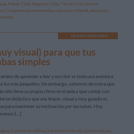
gua
,
Primer Ciclo
,
Segundo Ciclo
,
Tercer Ciclo
,
Verano
ca
,
Competencia matemática
,
educación infantil
,
educación
,
verano
DEJA UN COMENTARIO
muy visual) para que tus
abas simples
camino de aprender a leer y escribir es toda una aventura
a los más pequeños. Sin embargo, sabemos de sobra que
a niño lleva su propio ritmo en el aula y que contar con
erial didáctico que sea limpio, visual y muy guiado es
ve para mantener su motivación por las nubes. Hoy
eremos […]
ógica
,
Conciencia silábica
,
Educación Infantil
,
Lectoescritura
,