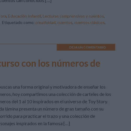
cuentos tan conocidos […]
tora
,
Educación Infantil
,
Lecturas comprensivas y cuentos
,
Etiquetado como:
creatividad
,
cuentos
,
cuentos clásicos
,
DEJA UN COMENTARIO
curso con los números de
buscas una forma original y motivadora de enseñar los
eros, hoy compartimos una colección de carteles de los
eros del 1 al 10 inspirados en el universo de Toy Story.
a lámina presenta un número de gran tamaño con su
orrido para practicar el trazo y una colección de
sonajes inspirados en la famosa […]