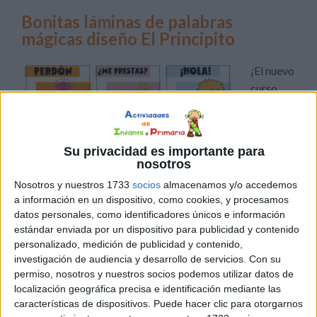
Bonitas láminas de palabras
mágicas diseño El Principito
¡El nuevo
curso
escolar
ya está a
la vuelta
Su privacidad es importante para
de la
nosotros
esquina!
Nosotros y nuestros 1733
socios
almacenamos y/o accedemos
Es momento de preparar el espacio, de llenar las paredes
a información en un dispositivo, como cookies, y procesamos
de ilusión y de establecer las bases de lo que será un año
datos personales, como identificadores únicos e información
inolvidable. Sabemos que, más allá de los contenidos
estándar enviada por un dispositivo para publicidad y contenido
personalizado, medición de publicidad y contenido,
académicos, lo que realmente hace que un aula sea
investigación de audiencia y desarrollo de servicios.
Con su
especial es el […]
permiso, nosotros y nuestros socios podemos utilizar datos de
localización geográfica precisa e identificación mediante las
Publicado en:
Decoración
,
Inicio de curso
Etiquetado como:
características de dispositivos. Puede hacer clic para otorgarnos