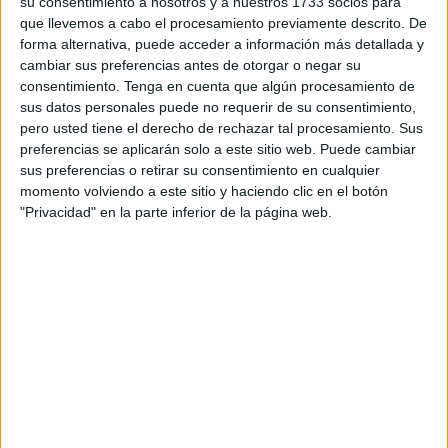
cartelería
,
carteles didácticos
,
DECORA TU AULA
,
su consentimiento a nosotros y a nuestros 1733 socios para
que llevemos a cabo el procesamiento previamente descrito. De
DECORACIÓN
,
palabras mágicas
forma alternativa, puede acceder a información más detallada y
cambiar sus preferencias antes de otorgar o negar su
consentimiento.
Tenga en cuenta que algún procesamiento de
31 JULIO, 2026
POR
MARÍA
sus datos personales puede no requerir de su consentimiento,
pero usted tiene el derecho de rechazar tal procesamiento. Sus
Preciosos calendarios de
preferencias se aplicarán solo a este sitio web. Puede cambiar
cumpleaños diseño Toy Story
sus preferencias o retirar su consentimiento en cualquier
momento volviendo a este sitio y haciendo clic en el botón
Los
"Privacidad" en la parte inferior de la página web.
cumpleaños son momentos muy especiales para el
alumnado y una estupenda oportunidad para reforzar el
sentimiento de pertenencia al grupo. Por eso, hoy
compartimos un bonito calendario de cumpleaños para