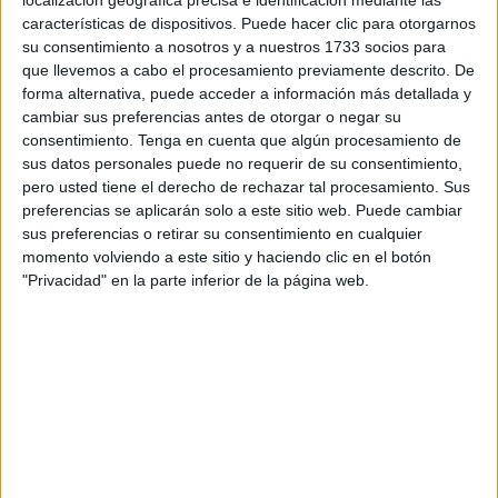
ortográficas de forma natural y progresiva. A
características de dispositivos. Puede hacer clic para otorgarnos
su consentimiento a nosotros y a nuestros 1733 socios para
continuación, compartimos un dictado semanal con 5
que llevemos a cabo el procesamiento previamente descrito. De
palabras para cada día […]
forma alternativa, puede acceder a información más detallada y
cambiar sus preferencias antes de otorgar o negar su
Publicado en:
Educación Primaria
,
Lengua
,
Lengua
,
Lengua
,
consentimiento.
Tenga en cuenta que algún procesamiento de
sus datos personales puede no requerir de su consentimiento,
Primer Ciclo
,
Segundo Ciclo
,
Tercer Ciclo
Etiquetado como:
pero usted tiene el derecho de rechazar tal procesamiento. Sus
Competencia lingüística
,
dictado de palabras
,
dictado semanal
,
preferencias se aplicarán solo a este sitio web. Puede cambiar
lengua primaria
,
ortografía
,
primer ciclo
,
segundo ciclo
,
tercer
sus preferencias o retirar su consentimiento en cualquier
ciclo
momento volviendo a este sitio y haciendo clic en el botón
"Privacidad" en la parte inferior de la página web.
15 ENERO, 2025
POR
MARÍA
Colección de problemas para los
tres ciclos de Primaria + plantilla
para resolverlos
La