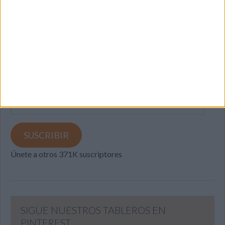
SUSCRIBETE
Introduce tu correo electrónico para suscribirte a este blog
y recibir notificaciones de nuevas entradas.
Dirección
de
email
SUSCRIBIR
Únete a otros 371K suscriptores
SIGUE NUESTROS TABLEROS EN
PINTEREST