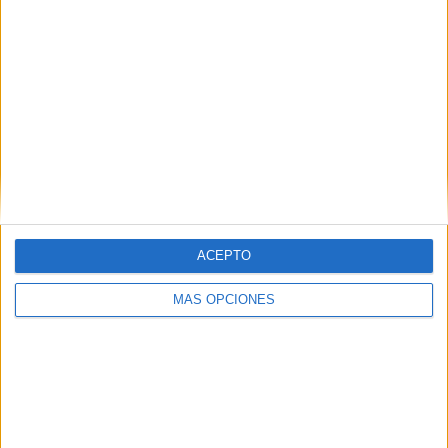
3 MARZO, 2024
POR
MARÍA
Trabajamos la comprensión lectora
con lecturas cortas
La
ACEPTO
MÁS OPCIONES
comprensión lectora es una habilidad fundamental que
todo estudiante debe desarrollar desde las primeras
etapas de su educación. No se trata solo de decodificar
palabras, sino de comprender el significado y el contexto
de lo que se lee. En este sentido, las lecturas cortas se