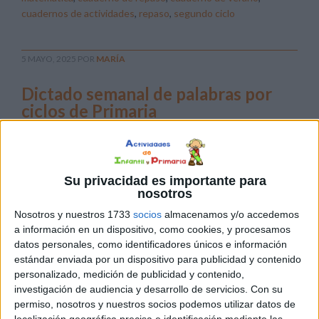
cuadernos de actividades
,
repaso
,
segundo ciclo
5 MAYO, 2025
POR
MARÍA
Dictado semanal de palabras por
ciclos de Primaria
El
dictado
es una
Su privacidad es importante para
nosotros
Nosotros y nuestros 1733
socios
almacenamos y/o accedemos
a información en un dispositivo, como cookies, y procesamos
datos personales, como identificadores únicos e información
estándar enviada por un dispositivo para publicidad y contenido
herramienta clave para mejorar la ortografía, la atención
personalizado, medición de publicidad y contenido,
y el vocabulario de los estudiantes. Desde los primeros
investigación de audiencia y desarrollo de servicios.
Con su
cursos hasta los últimos años de Primaria, practicar
permiso, nosotros y nuestros socios podemos utilizar datos de
dictados breves y regulares ayuda a consolidar normas
localización geográfica precisa e identificación mediante las