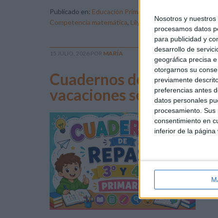
Publicado en:
Educación Primaria
,
Matemáticas
,
Matemá
Nosotros y nuestro
Competencia matemática
,
Lilypad
,
matemáticas primari
procesamos datos per
para publicidad y co
desarrollo de servici
15 JULIO, 2026
POR
MARÍA
geográfica precisa e 
otorgarnos su conse
Cuadernos de actividade
previamente descrito
vacaciones segundo ciclo
preferencias antes d
datos personales pue
procesamiento. Sus p
Las
consentimiento en cu
jug
inferior de la página
con
for
ho
alu
M
man