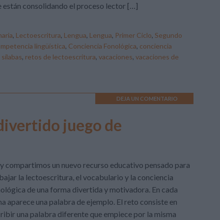
 están consolidando el proceso lector […]
aria
,
Lectoescritura
,
Lengua
,
Lengua
,
Primer Ciclo
,
Segundo
mpetencia lingüística
,
Conciencia Fonológica
,
conciencia
 sílabas
,
retos de lectoescritura
,
vacaciones
,
vacaciones de
DEJA UN COMENTARIO
divertido juego de
y compartimos un nuevo recurso educativo pensado para
bajar la lectoescritura, el vocabulario y la conciencia
ológica de una forma divertida y motivadora. En cada
ha aparece una palabra de ejemplo. El reto consiste en
ribir una palabra diferente que empiece por la misma