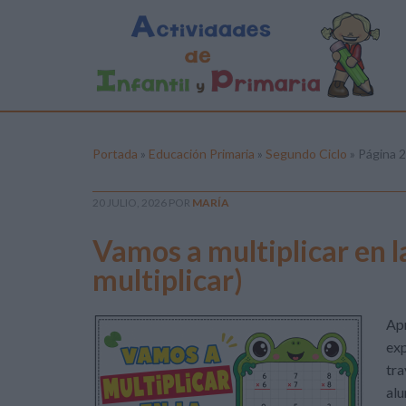
Portada
»
Educación Primaria
»
Segundo Ciclo
»
Página 2
20 JULIO, 2026
POR
MARÍA
Vamos a multiplicar en l
multiplicar)
Apr
exp
tra
alu