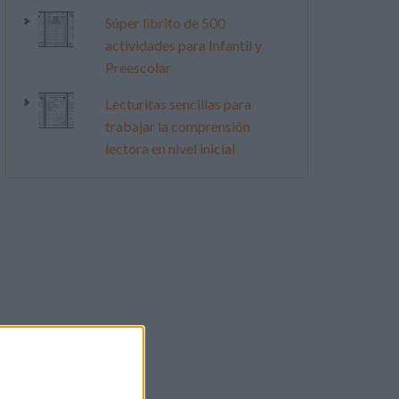
Súper librito de 500
actividades para Infantil y
Preescolar
Lecturitas sencillas para
trabajar la comprensión
lectora en nivel inicial