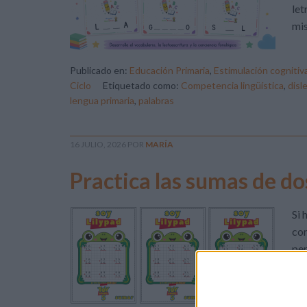
let
mi
Publicado en:
Educación Primaria
,
Estimulación cognitiv
Ciclo
Etiquetado como:
Competencia lingüística
,
disl
lengua primaria
,
palabras
16 JULIO, 2026
POR
MARÍA
Practica las sumas de dos
Si 
com
per
tod
los