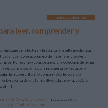
DEJA UN COMENTARIO
para leer, comprender y
aprendizaje de la lectura y la escritura resulta mucho más
ivador cuando se acompaña de materiales visuales y
ámicos. Por eso, hoy compartimos una colección de fichas
frases con pictogramas, una propuesta perfecta para
bajar la lectoescritura, la comprensión lectora y la
resión escrita de una forma divertida y muy accesible
a el […]
gua
,
Primer Ciclo
,
Segundo Ciclo
Etiquetado como:
a
,
lengua primaria
,
pictogramas