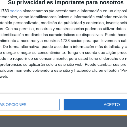
Su privacidad es importante para nosotros
ticas
,
Primer Ciclo
,
Segundo Ciclo
Etiquetado como:
s 1733
socios
almacenamos y/o accedemos a información en un disposit
a
,
operaciones básicas
,
sumas
,
sumas de dos cifras
,
Toy Story
sonales, como identificadores únicos e información estándar enviada 
ntenido personalizado, medición de publicidad y contenido, investigaci
os.
Con su permiso, nosotros y nuestros socios podemos utilizar datos 
DEJA UN COMENTARIO
identificación mediante las características de dispositivos. Puede hacer
ntimiento a nosotros y a nuestros 1733 socios para que llevemos a ca
s para repasar durante las
. De forma alternativa, puede acceder a información más detallada y 
 de Primaria (3º y 4º grado)
e otorgar o negar su consentimiento.
Tenga en cuenta que algún proc
de no requerir de su consentimiento, pero usted tiene el derecho de r
referencias se aplicarán solo a este sitio web. Puede cambiar sus pref
 vacaciones son el momento perfecto para descansar,
alquier momento volviendo a este sitio y haciendo clic en el botón "Pri
ar y disfrutar del tiempo libre, pero también pueden
 web.
vertirse en una excelente oportunidad para reforzar de
ma relajada todo lo aprendido durante el curso. Por ello,
y compartimos dos completos cuadernos de repaso para
mnado de 3.º y 4.º de Educación Primaria, diseñados para
ÁS OPCIONES
ACEPTO
tener activos […]