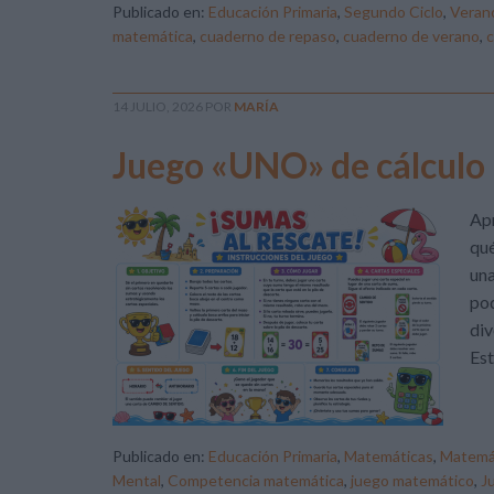
Publicado en:
Educación Primaria
,
Segundo Ciclo
,
Veran
matemática
,
cuaderno de repaso
,
cuaderno de verano
,
c
14 JULIO, 2026
POR
MARÍA
Juego «UNO» de cálculo 
Apr
qué
una
pod
div
Est
Publicado en:
Educación Primaria
,
Matemáticas
,
Matemá
Mental
,
Competencia matemática
,
juego matemático
,
J