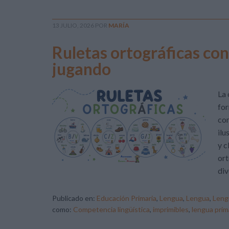
13 JULIO, 2026
POR
MARÍA
Ruletas ortográficas co
jugando
La 
for
com
ilu
y c
ort
div
Publicado en:
Educación Primaria
,
Lengua
,
Lengua
,
Leng
como:
Competencia lingüística
,
imprimibles
,
lengua prim