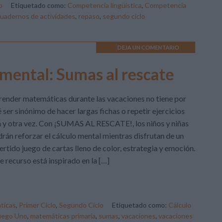
o
Etiquetado como:
Competencia lingüística
,
Competencia
uadernos de actividades
,
repaso
,
segundo ciclo
DEJA UN COMENTARIO
mental: Sumas al rescate
ender matemáticas durante las vacaciones no tiene por
 ser sinónimo de hacer largas fichas o repetir ejercicios
 y otra vez. Con ¡SUMAS AL RESCATE!, los niños y niñas
rán reforzar el cálculo mental mientras disfrutan de un
ertido juego de cartas lleno de color, estrategia y emoción.
e recurso está inspirado en la […]
ticas
,
Primer Ciclo
,
Segundo Ciclo
Etiquetado como:
Cálculo
uego Uno
,
matemáticas primaria
,
sumas
,
vacaciones
,
vacaciones