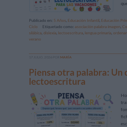
que
Publicado en:
5 Años
,
Educación Infantil
,
Educación Prim
Ciclo
Etiquetado como:
asociación palabra imagen
,
Co
silábica
,
dislexia
,
lectoescritura
,
lengua primaria
,
ordenar
verano
17 JULIO, 2026
POR
MARÍA
Piensa otra palabra: Un 
lectoescritura
Ho
tra
fon
fic
esc