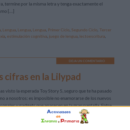
ra, termine por la misma letra y tenga exactamente el
smo […]
a
,
Lengua
,
Lengua
,
Lengua
,
Primer Ciclo
,
Segundo Ciclo
,
Tercer
exia
,
estimulación cognitiva
,
juego de lengua
,
lectoescritura
,
DEJA UN COMENTARIO
 cifras en la Lilypad
has visto la esperada Toy Story 5, seguro que te ha pasado
o a nosotros: es imposible no enamorarse de los nuevos
sonajes y gadgets que aparecen en la gran pantalla. Entre
os ellos, ha habido un objeto que ha robado el corazón de
 más pequeños (y de los no tan pequeños): la […]