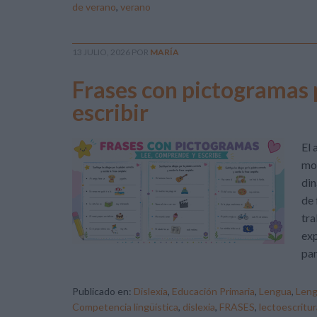
de verano
,
verano
13 JULIO, 2026
POR
MARÍA
Frases con pictogramas 
escribir
El 
mot
din
de 
tra
exp
par
Publicado en:
Dislexia
,
Educación Primaria
,
Lengua
,
Len
Competencia lingüística
,
dislexia
,
FRASES
,
lectoescritur