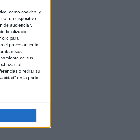
ivo, como cookies, y
por un dispositivo
ón de audiencia y
de localización
 clic para
bo el procesamiento
cambiar sus
esamiento de sus
echazar tal
erencias o retirar su
vacidad" en la parte