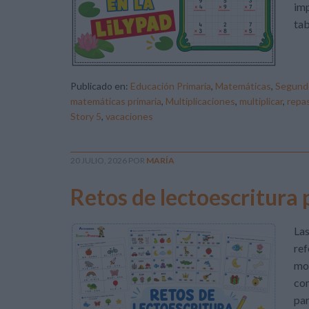
imp
tab
Publicado en:
Educación Primaria
,
Matemáticas
,
Segundo
matemáticas primaria
,
Multiplicaciones
,
multiplicar
,
repas
Story 5
,
vacaciones
20 JULIO, 2026
POR
MARÍA
Retos de lectoescritura 
Las
ref
mot
com
par