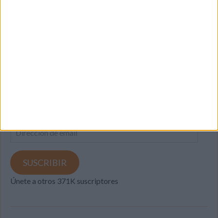
SUSCRIBETE
Introduce tu correo electrónico para suscribirte a este blog
y recibir notificaciones de nuevas entradas.
Dirección
de
email
SUSCRIBIR
Únete a otros 371K suscriptores