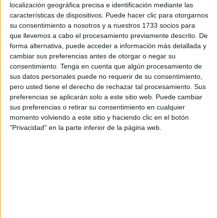
aprendizaje, compartimos esta completa infografía
localización geográfica precisa e identificación mediante las
visual sobre el valor […]
características de dispositivos. Puede hacer clic para otorgarnos
su consentimiento a nosotros y a nuestros 1733 socios para
que llevemos a cabo el procesamiento previamente descrito. De
Publicado en:
Educación Primaria
,
Infografía
,
Matemáticas
,
forma alternativa, puede acceder a información más detallada y
Matemáticas
,
Primer Ciclo
,
Segundo Ciclo
Etiquetado como:
cambiar sus preferencias antes de otorgar o negar su
Competencia matemática
,
descomposición numérica
,
consentimiento.
Tenga en cuenta que algún procesamiento de
infografía
,
infografía matemática
,
matemáticas primaria
,
valor
sus datos personales puede no requerir de su consentimiento,
posicional
pero usted tiene el derecho de rechazar tal procesamiento. Sus
preferencias se aplicarán solo a este sitio web. Puede cambiar
sus preferencias o retirar su consentimiento en cualquier
25 MAYO, 2026
POR
MARÍA
momento volviendo a este sitio y haciendo clic en el botón
"Privacidad" en la parte inferior de la página web.
Escape room matemático veraniego
El final
de curso
se acerca
y, con él,
la