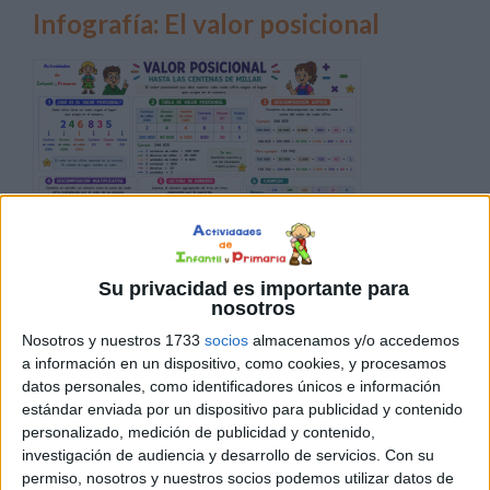
Infografía: El valor posicional
Su privacidad es importante para
Comprender el valor posicional de las cifras es uno de los
nosotros
aprendizajes fundamentales en Matemáticas. Gracias a
Nosotros y nuestros 1733
socios
almacenamos y/o accedemos
este concepto, los alumnos pueden interpretar
a información en un dispositivo, como cookies, y procesamos
correctamente los números, leer cantidades grandes,
datos personales, como identificadores únicos e información
estándar enviada por un dispositivo para publicidad y contenido
comparar números y realizar descomposiciones
personalizado, medición de publicidad y contenido,
numéricas que les ayudarán posteriormente en
investigación de audiencia y desarrollo de servicios.
Con su
operaciones más complejas. Para facilitar este
permiso, nosotros y nuestros socios podemos utilizar datos de