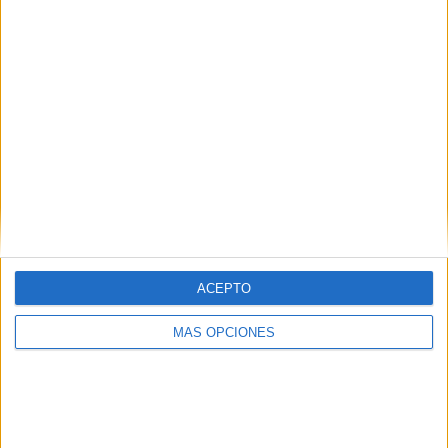
13 ABRIL, 2026
POR
MARÍA
Escape room matemático de Super
Mario Bros
ACEPTO
MÁS OPCIONES
Aprovechando la gran motivación que sienten los
alumnos por Super Mario gracias al estreno de su última
película hemos preparado un divertido escape room
matemático en el que los personajes de la saga
acompañarán a los estudiantes en una aventura llena de