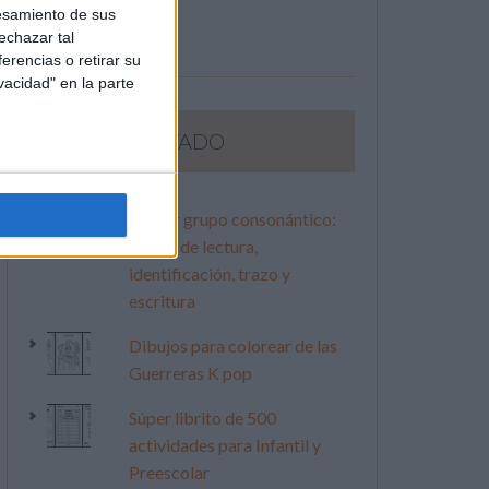
esamiento de sus
echazar tal
erencias o retirar su
vacidad" en la parte
LO MÁS VISITADO
Primer grupo consonántico:
Fichas de lectura,
identificación, trazo y
escritura
Dibujos para colorear de las
Guerreras K pop
Súper librito de 500
actividades para Infantil y
Preescolar