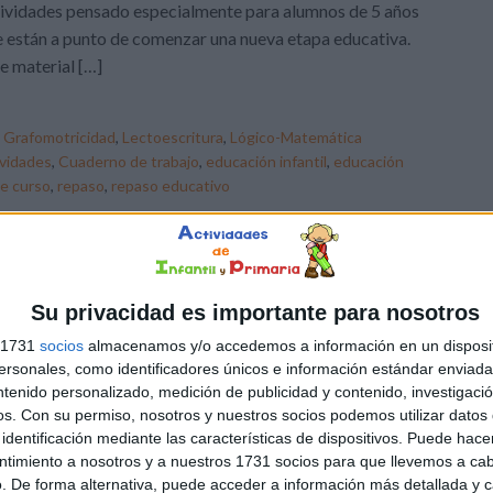
ividades pensado especialmente para alumnos de 5 años
 están a punto de comenzar una nueva etapa educativa.
e material […]
,
Grafomotricidad
,
Lectoescritura
,
Lógico-Matemática
ividades
,
Cuaderno de trabajo
,
educación infantil
,
educación
de curso
,
repaso
,
repaso educativo
Su privacidad es importante para nosotros
s 1731
socios
almacenamos y/o accedemos a información en un disposit
sonales, como identificadores únicos e información estándar enviada 
ntenido personalizado, medición de publicidad y contenido, investigaci
os.
Con su permiso, nosotros y nuestros socios podemos utilizar datos 
identificación mediante las características de dispositivos. Puede hacer
ntimiento a nosotros y a nuestros 1731 socios para que llevemos a ca
. De forma alternativa, puede acceder a información más detallada y 