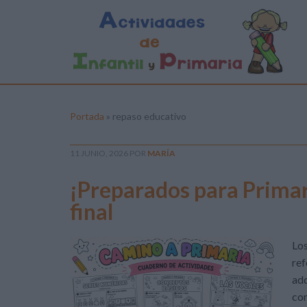
Portada
»
repaso educativo
11 JUNIO, 2026
POR
MARÍA
¡Preparados para Prima
final
Los
ref
adq
co