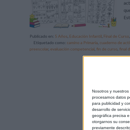
act
que
Est
Publicado en:
5 Años
,
Educación Infantil
,
Final de Curso
Etiquetado como:
camino a Primaria
,
cuaderno de act
preescolar
,
evaluación competencial
,
fin de curso
,
final 
Nosotros y nuestro
procesamos datos per
para publicidad y co
desarrollo de servici
geográfica precisa e 
otorgarnos su conse
previamente descrito