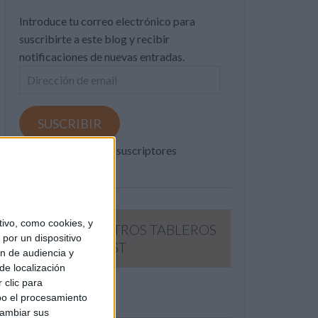
Introduce tu correo electrónico para
suscribirte a este blog y recibir
notificaciones de nuevas entradas.
Dirección
de
email
SUSCRIBIR
Únete a otros 371K suscriptores
ivo, como cookies, y
SIGUE NUESTROS TABLEROS
por un dispositivo
EN PINTEREST
ón de audiencia y
de localización
 clic para
bo el procesamiento
cambiar sus