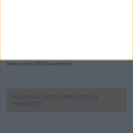
Introduce tu correo electrónico para suscribirte a este blog
y recibir notificaciones de nuevas entradas.
Dirección
de
email
SUSCRIBIR
Únete a otros 371K suscriptores
SIGUE NUESTROS TABLEROS EN
PINTEREST