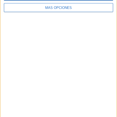
MÁS OPCIONES
DESCARGAR EN PDF
Sumas y Restas con llevada
Comparte esto:
Publicado en:
3 Años
,
4 Años
,
5 Años
,
Comprensión lectora
,