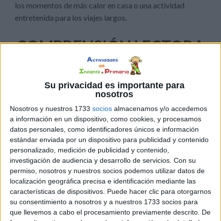
los momentos de más calor en casa o una actividad
entretenida para los viajes largos.
COMPRENSIÓN LECTORA
Su privacidad es importante para
nosotros
Nosotros y nuestros 1733
socios
almacenamos y/o accedemos
a información en un dispositivo, como cookies, y procesamos
datos personales, como identificadores únicos e información
estándar enviada por un dispositivo para publicidad y contenido
personalizado, medición de publicidad y contenido,
investigación de audiencia y desarrollo de servicios.
Con su
permiso, nosotros y nuestros socios podemos utilizar datos de
DESCARGAR EN PDF
localización geográfica precisa e identificación mediante las
características de dispositivos. Puede hacer clic para otorgarnos
su consentimiento a nosotros y a nuestros 1733 socios para
que llevemos a cabo el procesamiento previamente descrito. De