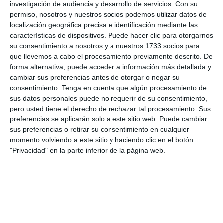
investigación de audiencia y desarrollo de servicios.
Con su
instrucciones es una habilidad para la vida real que
permiso, nosotros y nuestros socios podemos utilizar datos de
requiere un tipo de atención completamente diferente.
localización geográfica precisa e identificación mediante las
No se trata solo de entender el «argumento», sino de
características de dispositivos. Puede hacer clic para otorgarnos
procesar información para ejecutar una acción precisa.
su consentimiento a nosotros y a nuestros 1733 socios para
que llevemos a cabo el procesamiento previamente descrito. De
Cuando un alumno se […]
forma alternativa, puede acceder a información más detallada y
cambiar sus preferencias antes de otorgar o negar su
Publicado en:
Comprensión de instrucciones
,
Comprensión
consentimiento.
Tenga en cuenta que algún procesamiento de
lectora
,
Educación Primaria
,
Lengua
,
Lengua
,
NEAE
,
Primer
sus datos personales puede no requerir de su consentimiento,
Ciclo
,
Segundo Ciclo
Etiquetado como:
colorear
,
pero usted tiene el derecho de rechazar tal procesamiento. Sus
Competencia lingüística
,
comprensión de instrucciones
,
preferencias se aplicarán solo a este sitio web. Puede cambiar
comprensión lectora
,
instrucciones
,
lengua primaria
,
Toy Story
,
sus preferencias o retirar su consentimiento en cualquier
Toy Story 5
momento volviendo a este sitio y haciendo clic en el botón
"Privacidad" en la parte inferior de la página web.
8 JUNIO, 2026
POR
MARÍA
Cuaderno de actividades de
comprensión lectora de verano