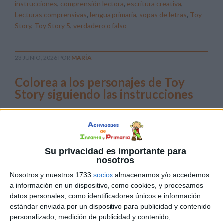
instrucciones
,
comprensión lectora
,
escritura creativa
,
Lecturas comprensivas
,
lengua primaria
,
sopas de letras
,
Toy
Story
,
Toy Story 5
,
verdadero o falso
23 JUNIO, 2026
POR
MARÍA
Colorea a los personajes de Toy
Story siguiendo las instrucciones
A
menudo
Su privacidad es importante para
nosotros
Nosotros y nuestros 1733
socios
almacenamos y/o accedemos
a información en un dispositivo, como cookies, y procesamos
datos personales, como identificadores únicos e información
asociamos la comprensión lectora con leer un cuento y
estándar enviada por un dispositivo para publicidad y contenido
personalizado, medición de publicidad y contenido,
responder preguntas. Sin embargo, la lectura de