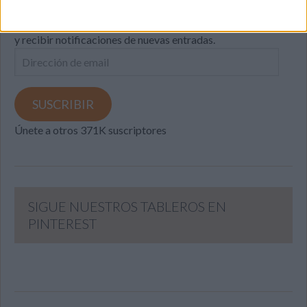
Introduce tu correo electrónico para suscribirte a este blog
y recibir notificaciones de nuevas entradas.
Dirección
de
email
SUSCRIBIR
Únete a otros 371K suscriptores
SIGUE NUESTROS TABLEROS EN
PINTEREST