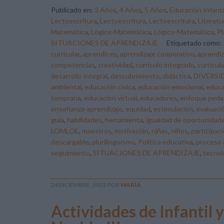
Publicado en:
3 Años
,
4 Años
,
5 Años
,
Educación Infanti
Lectoescritura
,
Lectoescritura
,
Lectoescritura
,
Literatur
Matemática
,
Lógico-Matemática
,
Lógico-Matemática
,
Pl
SITUACIONES DE APRENDIZAJE
Etiquetado como:
curricular
,
aprendices
,
aprendizaje cooperativo
,
aprendiz
competencias
,
creatividad
,
currículo integrado
,
currícul
desarrollo integral
,
descubrimiento
,
didáctica
,
DIVERSI
ambiental
,
educación cívica
,
educación emocional
,
educa
temprana
,
educación virtual
,
educadores
,
enfoque peda
enseñanza-aprendizaje
,
equidad
,
estimulación
,
evaluaci
guía
,
habilidades
,
herramienta
,
igualdad de oportunidad
LOMLOE
,
maestros
,
motivación
,
niñas
,
niños
,
participaci
descargable
,
plurilingüismo
,
Política educativa
,
proceso 
seguimiento
,
SITUACIONES DE APRENDIZAJE
,
tecnol
24 DICIEMBRE, 2022
POR
MARÍA
Actividades de Infantil y