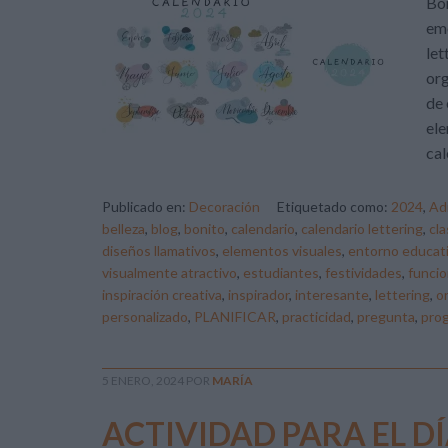
Bon
emo
let
org
de 
ele
cal
Publicado en:
Decoración
Etiquetado como:
2024
,
Ad
belleza
,
blog
,
bonito
,
calendario
,
calendario lettering
,
cl
diseños llamativos
,
elementos visuales
,
entorno educat
visualmente atractivo
,
estudiantes
,
festividades
,
funcio
inspiración creativa
,
inspirador
,
interesante
,
lettering
,
o
personalizado
,
PLANIFICAR
,
practicidad
,
pregunta
,
pro
5 ENERO, 2024
POR
MARÍA
ACTIVIDAD PARA EL D