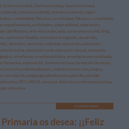
l
,
Grafomotricidad
,
Grafomotricidad
,
Grafomotricidad
,
a infantil
,
Literatura infantil
,
Literatura infantil
,
Lógico-
ástica y creatividad
,
Plástica y creatividad
,
Plástica y creatividad
,
acompañamiento
,
actividades
,
adaptabilidad
,
adaptación
aje significativo
,
arte educación
,
aula
,
autonomía escolar
,
blog
,
um
,
currículum flexible
,
currículum integrado
,
desarrollo
,
DAD
,
diversión
,
docentes
,
editable
,
educación
,
educación
ción inclusiva
,
educación rural
,
educación sexual
,
educación
gógico
,
enseñanza
,
enseñanza lúdica
,
enseñanza personalizada
,
ón formativa
,
exploración
,
fomento lectura
,
formación docente
,
es
,
inclusión
,
Individualización
,
Infantil
,
instrucción
,
juegos
,
ón estudiantil
,
pedagogía
,
planificación
,
plantilla
,
plantilla
educativo
,
RECURSOS
,
recursos didácticos
,
reforma educativa
,
ogía educativa
1 COMENTARIO
 Primaria os desea: ¡¡Feliz