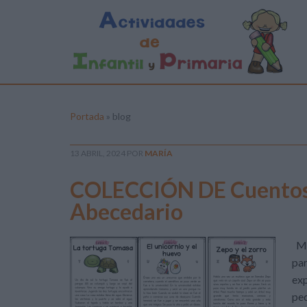
Portada
»
blog
13 ABRIL, 2024
POR
MARÍA
COLECCIÓN DE Cuentos c
Abecedario
Me
par
exp
peq