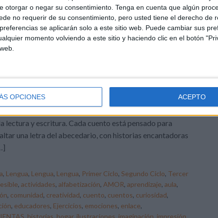
e otorgar o negar su consentimiento.
Tenga en cuenta que algún proc
DEJA UN COMENTARIO
de no requerir de su consentimiento, pero usted tiene el derecho de r
referencias se aplicarán solo a este sitio web. Puede cambiar sus pref
on las Letras del
alquier momento volviendo a este sitio y haciendo clic en el botón "Pri
 web.
la a todos! Hoy en Actividades de Infantil y Primaria,
remos compartir una joya para los más pequeños:
ÁS OPCIONES
ACEPTO
ntos con las Letras del Abecedario. Esta colección es
fecta para aquellos que están dando sus primeros pasos
la lectura y escritura. Cada cuento está pensado para
altar una letra del abecedario, con historias encantadoras
…]
a
,
Lengua
,
Lengua
,
Lengua
,
Primer Ciclo
,
Segundo Ciclo
,
Tercer
esible
,
actividades
,
alfabetización
,
AMOR
,
aprendizaje
,
aula
,
ión
,
comunidad
,
creatividad
,
cuento
,
cuentos
,
curiosidad
,
ción
,
educadores
,
Ejercicios
,
emociones
,
enlace
,
IENTAS
,
historias
,
hogar
,
ilustraciones
,
imaginación
,
impresión
,