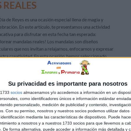
 REALES
Día de Reyes es una ocasión especial llena de magia y
ebración. En este artículo, te presentamos una actividad
cativa para disfrutar en esta fecha tan esperada:
lorear mandalas reales! Los mandalas son diseños
culares que nos invitan a relajarnos, enfocarnos y expresar
stra creatividad. En esta ocasión, hemos seleccionado
ción Infantil
,
Educación Primaria
,
Navidad
,
Plástica y
Su privacidad es importante para nosotros
ctividad
,
actividad creativa
,
alegría
,
amigos
,
armonía
,
artículo
,
elebración
,
Color
,
colorear
,
concentración
,
conexión
,
creatividad
,
s 1733
socios
almacenamos y/o accedemos a información en un disposit
fecha especial
,
generosidad
,
información
,
interés
,
invitación
,
sonales, como identificadores únicos e información estándar enviada 
as
,
mundo de color
,
mundo de colorÇ
,
paciencia
,
práctica
,
ntenido personalizado, medición de publicidad y contenido, investigaci
os.
Con su permiso, nosotros y nuestros socios podemos utilizar datos 
lajación
,
solidaridad
,
terapéutica
,
todas las edades
,
tradición
,
identificación mediante las características de dispositivos. Puede hacer
ntimiento a nosotros y a nuestros 1733 socios para que llevemos a ca
. De forma alternativa, puede acceder a información más detallada y 