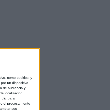
ivo, como cookies, y
por un dispositivo
ón de audiencia y
de localización
 clic para
bo el procesamiento
cambiar sus