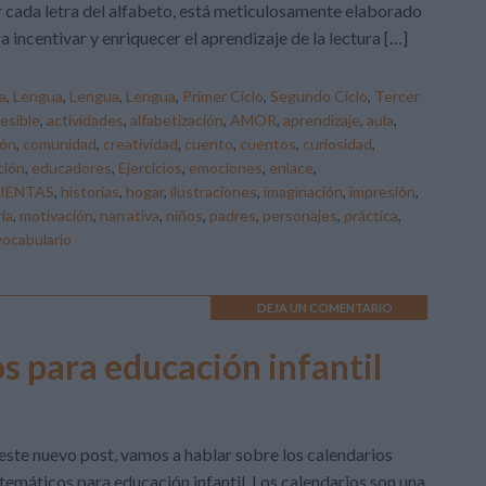
 cada letra del alfabeto, está meticulosamente elaborado
a incentivar y enriquecer el aprendizaje de la lectura […]
a
,
Lengua
,
Lengua
,
Lengua
,
Primer Ciclo
,
Segundo Ciclo
,
Tercer
esible
,
actividades
,
alfabetización
,
AMOR
,
aprendizaje
,
aula
,
ión
,
comunidad
,
creatividad
,
cuento
,
cuentos
,
curiosidad
,
ción
,
educadores
,
Ejercicios
,
emociones
,
enlace
,
IENTAS
,
historias
,
hogar
,
ilustraciones
,
imaginación
,
impresión
,
ia
,
motivación
,
narrativa
,
niños
,
padres
,
personajes
,
práctica
,
vocabulario
DEJA UN COMENTARIO
 para educación infantil
este nuevo post, vamos a hablar sobre los calendarios
emáticos para educación infantil. Los calendarios son una