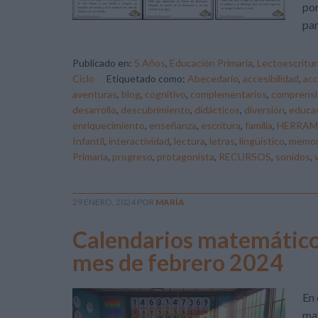
por
par
Publicado en:
5 Años
,
Educación Primaria
,
Lectoescritur
Ciclo
Etiquetado como:
Abecedario
,
accesibilidad
,
acc
aventuras
,
blog
,
cognitivo
,
complementarios
,
comprens
desarrollo
,
descubrimiento
,
didácticos
,
diversión
,
educa
enriquecimiento
,
enseñanza
,
escritura
,
familia
,
HERRAM
Infantil
,
interactividad
,
lectura
,
letras
,
lingüístico
,
memor
Primaria
,
progreso
,
protagonista
,
RECURSOS
,
sonidos
,
29 ENERO, 2024
POR
MARÍA
Calendarios matemáticos
mes de febrero 2024
En 
mat