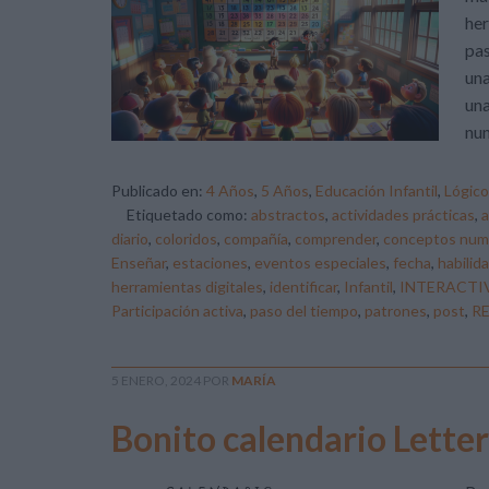
her
pas
una
una
num
Publicado en:
4 Años
,
5 Años
,
Educación Infantil
,
Lógic
Etiquetado como:
abstractos
,
actividades prácticas
,
a
diario
,
coloridos
,
compañía
,
comprender
,
conceptos num
Enseñar
,
estaciones
,
eventos especiales
,
fecha
,
habilid
herramientas digitales
,
identificar
,
Infantil
,
INTERACTI
Participación activa
,
paso del tiempo
,
patrones
,
post
,
R
5 ENERO, 2024
POR
MARÍA
Bonito calendario Letter