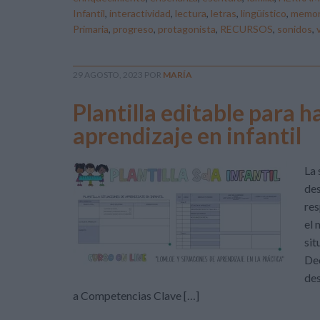
Infantil
,
interactividad
,
lectura
,
letras
,
lingüístico
,
memor
Primaria
,
progreso
,
protagonista
,
RECURSOS
,
sonidos
,
29 AGOSTO, 2023
POR
MARÍA
Plantilla editable para h
aprendizaje en infantil
La 
des
res
el 
sit
Dec
des
a Competencias Clave […]