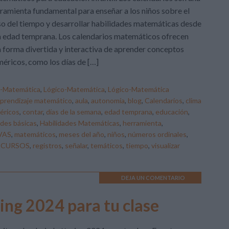
ramienta fundamental para enseñar a los niños sobre el
o del tiempo y desarrollar habilidades matemáticas desde
 edad temprana. Los calendarios matemáticos ofrecen
 forma divertida y interactiva de aprender conceptos
éricos, como los días de […]
o-Matemática
,
Lógico-Matemática
,
Lógico-Matemática
prendizaje matemático
,
aula
,
autonomía
,
blog
,
Calendarios
,
clima
éricos
,
contar
,
días de la semana
,
edad temprana
,
educación
,
ades básicas
,
Habilidades Matemáticas
,
herramienta
,
VAS
,
matemáticos
,
meses del año
,
niños
,
números ordinales
,
ECURSOS
,
registros
,
señalar
,
temáticos
,
tiempo
,
visualizar
DEJA UN COMENTARIO
ing 2024 para tu clase