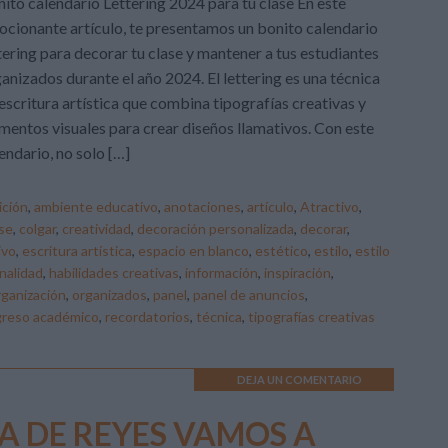
ito calendario Lettering 2024 para tu clase En este
cionante artículo, te presentamos un bonito calendario
tering para decorar tu clase y mantener a tus estudiantes
anizados durante el año 2024. El lettering es una técnica
escritura artística que combina tipografías creativas y
mentos visuales para crear diseños llamativos. Con este
endario, no solo […]
ición
,
ambiente educativo
,
anotaciones
,
artículo
,
Atractivo
,
ase
,
colgar
,
creatividad
,
decoración personalizada
,
decorar
,
ivo
,
escritura artística
,
espacio en blanco
,
estético
,
estilo
,
estilo
nalidad
,
habilidades creativas
,
información
,
inspiración
,
rganización
,
organizados
,
panel
,
panel de anuncios
,
greso académico
,
recordatorios
,
técnica
,
tipografías creativas
DEJA UN COMENTARIO
ÍA DE REYES VAMOS A