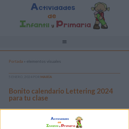
Portada
»
elementos visuales
5 ENERO, 2024
POR
MARÍA
Bonito calendario Lettering 2024
para tu clase
Bonito