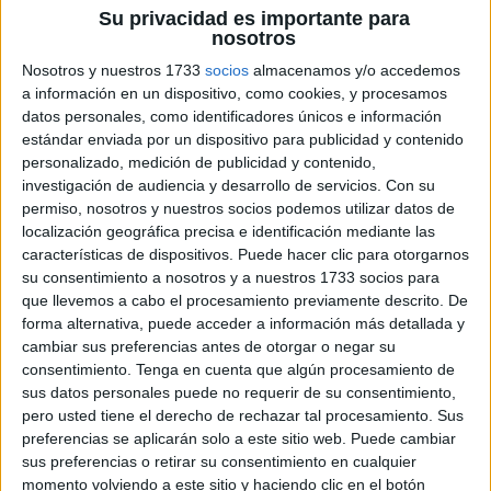
Su privacidad es importante para
nosotros
Nosotros y nuestros 1733
socios
almacenamos y/o accedemos
a información en un dispositivo, como cookies, y procesamos
calendario Lettering 2024 para tu clase En este
datos personales, como identificadores únicos e información
emocionante artículo, te presentamos un bonito
estándar enviada por un dispositivo para publicidad y contenido
calendario lettering para decorar tu clase y mantener a
personalizado, medición de publicidad y contenido,
tus estudiantes organizados durante el año 2024. El
investigación de audiencia y desarrollo de servicios.
Con su
permiso, nosotros y nuestros socios podemos utilizar datos de
lettering es una técnica de escritura artística que
localización geográfica precisa e identificación mediante las
combina tipografías creativas y elementos visuales para
características de dispositivos. Puede hacer clic para otorgarnos
crear diseños llamativos. Con este calendario, no solo […]
su consentimiento a nosotros y a nuestros 1733 socios para
que llevemos a cabo el procesamiento previamente descrito. De
forma alternativa, puede acceder a información más detallada y
Publicado en:
Decoración
Etiquetado como:
2024
,
Adición
,
cambiar sus preferencias antes de otorgar o negar su
ambiente educativo
,
anotaciones
,
artículo
,
Atractivo
,
belleza
,
consentimiento.
Tenga en cuenta que algún procesamiento de
blog
,
bonito
,
calendario
,
calendario lettering
,
clase
,
colgar
,
sus datos personales puede no requerir de su consentimiento,
creatividad
,
decoración personalizada
,
decorar
,
diseños
pero usted tiene el derecho de rechazar tal procesamiento. Sus
llamativos
,
elementos visuales
,
entorno educativo
,
escritura
preferencias se aplicarán solo a este sitio web. Puede cambiar
artística
,
espacio en blanco
,
estético
,
estilo
,
estilo visualmente
sus preferencias o retirar su consentimiento en cualquier
atractivo
,
estudiantes
,
festividades
,
funcionalidad
,
habilidades
momento volviendo a este sitio y haciendo clic en el botón