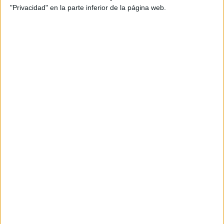
creativas
,
información
,
inspiración
,
inspiración creativa
,
"Privacidad" en la parte inferior de la página web.
inspirador
,
interesante
,
lettering
,
organización
,
organizados
,
panel
,
panel de anuncios
,
personalizado
,
PLANIFICAR
,
practicidad
,
pregunta
,
progreso académico
,
recordatorios
,
técnica
,
tipografías creativas
SUSCRIBETE