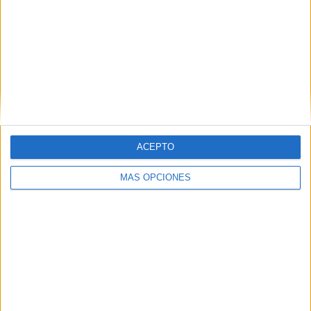
Introduce tu correo electrónico para suscribirte a este blog
y recibir notificaciones de nuevas entradas.
Dirección
de
email
SUSCRIBIR
ACEPTO
Únete a otros 371K suscriptores
MÁS OPCIONES
SIGUE NUESTROS TABLEROS EN
PINTEREST