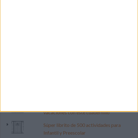
LO MÁS VISITADO
Primer grupo consonántico: Fichas de
lectura, identificación, trazo y escritura
Dibujos para colorear de las Guerreras K
pop
Mejora tu caligrafía durante las
vacaciones con este cuadernillo
Súper librito de 500 actividades para
Infantil y Preescolar