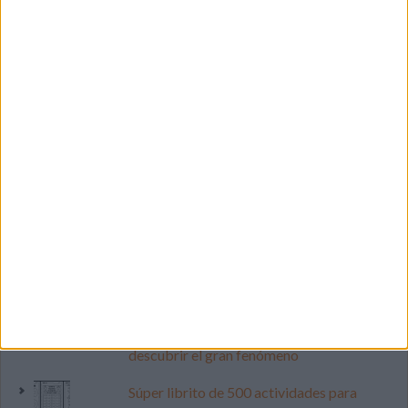
LO MÁS VISITADO
Calendario minimalista curso 2026-2027
para docentes
Dibujos para colorear de las Guerreras K
pop
Cuenta atrás para el gran eclipse solar
2026: Cuaderno de actividades para
descubrir el gran fenómeno
Súper librito de 500 actividades para