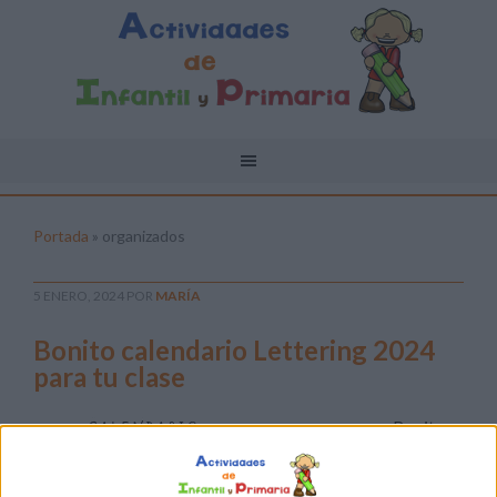
Portada
»
organizados
5 ENERO, 2024
POR
MARÍA
Bonito calendario Lettering 2024
para tu clase
Bonito