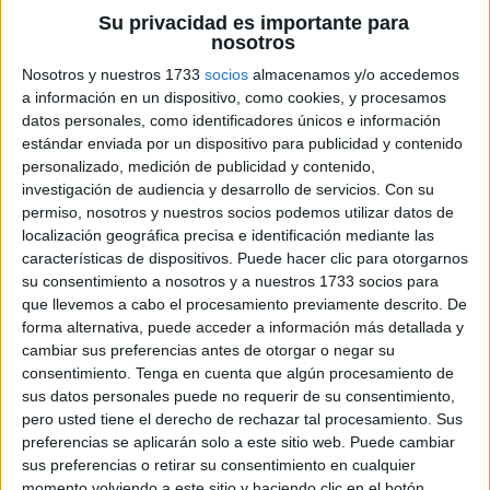
Su privacidad es importante para
nosotros
Nosotros y nuestros 1733
socios
almacenamos y/o accedemos
a información en un dispositivo, como cookies, y procesamos
calendario Lettering 2024 para tu clase En este
datos personales, como identificadores únicos e información
emocionante artículo, te presentamos un bonito
estándar enviada por un dispositivo para publicidad y contenido
calendario lettering para decorar tu clase y mantener a
personalizado, medición de publicidad y contenido,
tus estudiantes organizados durante el año 2024. El
investigación de audiencia y desarrollo de servicios.
Con su
lettering es una técnica de escritura artística que
permiso, nosotros y nuestros socios podemos utilizar datos de
localización geográfica precisa e identificación mediante las
combina tipografías creativas y elementos visuales para
características de dispositivos. Puede hacer clic para otorgarnos
crear diseños llamativos. Con este calendario, no solo […]
su consentimiento a nosotros y a nuestros 1733 socios para
que llevemos a cabo el procesamiento previamente descrito. De
Publicado en:
Decoración
Etiquetado como:
2024
,
Adición
,
forma alternativa, puede acceder a información más detallada y
ambiente educativo
,
anotaciones
,
artículo
,
Atractivo
,
belleza
,
cambiar sus preferencias antes de otorgar o negar su
blog
,
bonito
,
calendario
,
calendario lettering
,
clase
,
colgar
,
consentimiento.
Tenga en cuenta que algún procesamiento de
creatividad
,
decoración personalizada
,
decorar
,
diseños
sus datos personales puede no requerir de su consentimiento,
pero usted tiene el derecho de rechazar tal procesamiento. Sus
llamativos
,
elementos visuales
,
entorno educativo
,
escritura
preferencias se aplicarán solo a este sitio web. Puede cambiar
artística
,
espacio en blanco
,
estético
,
estilo
,
estilo visualmente
sus preferencias o retirar su consentimiento en cualquier
atractivo
,
estudiantes
,
festividades
,
funcionalidad
,
habilidades
momento volviendo a este sitio y haciendo clic en el botón