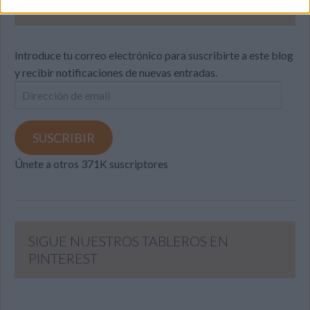
SUSCRIBETE
Introduce tu correo electrónico para suscribirte a este blog
y recibir notificaciones de nuevas entradas.
Dirección
de
email
SUSCRIBIR
Únete a otros 371K suscriptores
SIGUE NUESTROS TABLEROS EN
PINTEREST