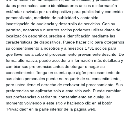
recurso educativo puede ser una […]
datos personales, como identificadores únicos e información
estándar enviada por un dispositivo para publicidad y contenido
Publicado en:
3 Años
,
4 Años
,
5 Años
,
Educación Infantil
,
personalizado, medición de publicidad y contenido,
Lectoescritura
,
Lectoescritura
,
Lectoescritura
Etiquetado
investigación de audiencia y desarrollo de servicios.
Con su
como:
acompañamiento
,
actividades
,
Atractivo
,
aula
,
caligrafía
,
permiso, nosotros y nuestros socios podemos utilizar datos de
celebración
,
cuaderno
,
diseño
,
educadores
,
educativo
,
localización geográfica precisa e identificación mediante las
Ejercicios
,
escritura
,
hermosa
,
hogar
,
Infantil
,
Logros
,
lúdicas
,
características de dispositivos. Puede hacer clic para otorgarnos
motivación
,
padres
,
PEQUES
,
progresivos
,
progreso
,
Refuerzo
su consentimiento a nosotros y a nuestros 1731 socios para
que llevemos a cabo el procesamiento previamente descrito. De
forma alternativa, puede acceder a información más detallada y
cambiar sus preferencias antes de otorgar o negar su
13 ABRIL, 2024
POR
MARÍA
consentimiento.
Tenga en cuenta que algún procesamiento de
sus datos personales puede no requerir de su consentimiento,
COLECCIÓN DE Cuentos con las
pero usted tiene el derecho de rechazar tal procesamiento. Sus
Letras del Abecedario
preferencias se aplicarán solo a este sitio web. Puede cambiar
sus preferencias o retirar su consentimiento en cualquier
Me
momento volviendo a este sitio y haciendo clic en el botón
"Privacidad" en la parte inferior de la página web.