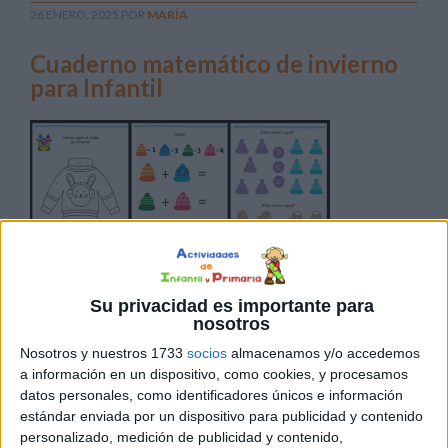
26 ENERO, 2025
POR
MARÍA
Cuaderno matemático de invierno
para Infantil
Aprovechando la temática invernal, os he preparado un
Su privacidad es importante para
nosotros
cuadernillo de fichas matemáticas destinado a alumnos
de Infantil. En este recurso, podrás encontrar actividades
Nosotros y nuestros 1733
socios
almacenamos y/o accedemos
a información en un dispositivo, como cookies, y procesamos
para practicar el conteo, resolver sumas y reforzar las
datos personales, como identificadores únicos e información
secuencias numéricas todo ello con un diseño muy
estándar enviada por un dispositivo para publicidad y contenido
divertido. Este recurso lo podéis utilizar como material
personalizado, medición de publicidad y contenido,