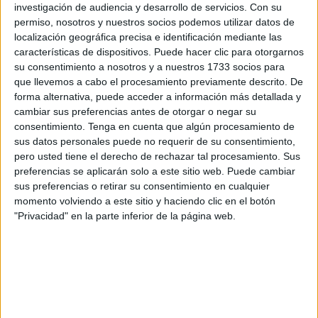
de repaso o como tarea de entretenimiento […]
investigación de audiencia y desarrollo de servicios.
Con su
permiso, nosotros y nuestros socios podemos utilizar datos de
localización geográfica precisa e identificación mediante las
Publicado en:
3 Años
,
4 Años
,
5 Años
,
Educación Infantil
,
características de dispositivos. Puede hacer clic para otorgarnos
Lógico-Matemática
,
Lógico-Matemática
,
Lógico-Matemática
su consentimiento a nosotros y a nuestros 1733 socios para
Etiquetado como:
colorear
,
Conteo
,
cuadernillo
,
cuaderno
,
que llevemos a cabo el procesamiento previamente descrito. De
cuaderno de actividades
,
cuaderno matemático
,
educación
forma alternativa, puede acceder a información más detallada y
infantil
,
educación preescolar
,
lógica matemática
,
matemáticas
cambiar sus preferencias antes de otorgar o negar su
infantil
,
repaso
,
restas
,
secuencias numéricas
,
sumas
consentimiento.
Tenga en cuenta que algún procesamiento de
sus datos personales puede no requerir de su consentimiento,
pero usted tiene el derecho de rechazar tal procesamiento. Sus
16 DICIEMBRE, 2024
POR
MARÍA
preferencias se aplicarán solo a este sitio web. Puede cambiar
sus preferencias o retirar su consentimiento en cualquier
Cuadernito de caligrafía con todas
momento volviendo a este sitio y haciendo clic en el botón
las letras del abecedario
"Privacidad" en la parte inferior de la página web.
La