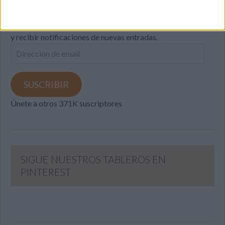
Introduce tu correo electrónico para suscribirte a este blog
y recibir notificaciones de nuevas entradas.
Dirección
de
email
SUSCRIBIR
Únete a otros 371K suscriptores
SIGUE NUESTROS TABLEROS EN
PINTEREST