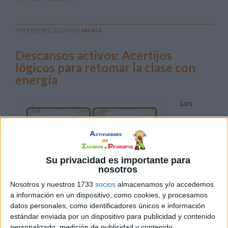
19 FEBRERO, 2026
POR
MARÍA
Descansos activos: Acertijos
lógicos para retomar la clase con
energía
Los
Su privacidad es importante para
nosotros
Nosotros y nuestros 1733
socios
almacenamos y/o accedemos
a información en un dispositivo, como cookies, y procesamos
datos personales, como identificadores únicos e información
descansos activos son breves pausas integradas dentro
estándar enviada por un dispositivo para publicidad y contenido
personalizado, medición de publicidad y contenido,