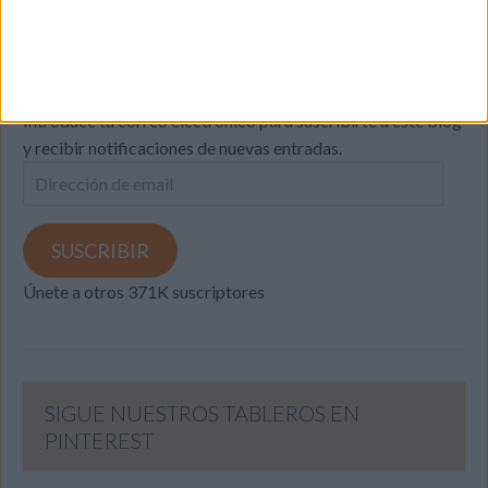
SUSCRIBETE
Introduce tu correo electrónico para suscribirte a este blog
y recibir notificaciones de nuevas entradas.
Dirección
de
email
SUSCRIBIR
Únete a otros 371K suscriptores
SIGUE NUESTROS TABLEROS EN
PINTEREST