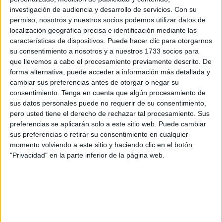
de la jornada escolar que buscan romper con el
investigación de audiencia y desarrollo de servicios.
Con su
sedentarismo y la fatiga mental acumulada tras periodos
permiso, nosotros y nuestros socios podemos utilizar datos de
de concentración prolongada. A diferencia de un simple
localización geográfica precisa e identificación mediante las
recreo, estos descansos son intervenciones dirigidas que
características de dispositivos. Puede hacer clic para otorgarnos
permiten a los alumnos «desconectarse» de la tarea
su consentimiento a nosotros y a nuestros 1733 socios para
que llevemos a cabo el procesamiento previamente descrito. De
académica principal para realizar una actividad física […]
forma alternativa, puede acceder a información más detallada y
cambiar sus preferencias antes de otorgar o negar su
Publicado en:
Razonamiento lógico
Etiquetado como:
consentimiento.
Tenga en cuenta que algún procesamiento de
acertijos
,
acertijos para niños
,
agilidad mental
,
deducción
,
sus datos personales puede no requerir de su consentimiento,
desafíos mentales
,
descansos activos
,
estimulación cognitiva
,
pero usted tiene el derecho de rechazar tal procesamiento. Sus
innovación educativa
,
pensamiento lógico
,
razonamiento
,
preferencias se aplicarán solo a este sitio web. Puede cambiar
razonamiento lógico
,
retos de lógica
sus preferencias o retirar su consentimiento en cualquier
momento volviendo a este sitio y haciendo clic en el botón
"Privacidad" en la parte inferior de la página web.
11 FEBRERO, 2026
POR
MARÍA
Comprensión visual: Láminas de
imágenes con preguntas para
responder