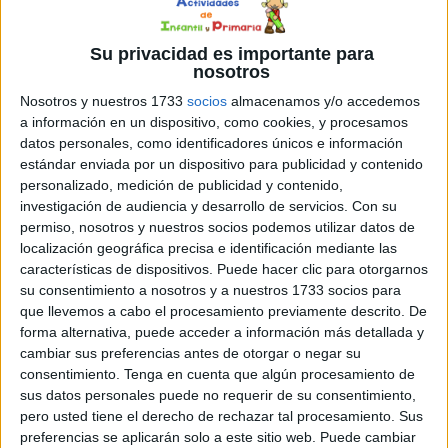
educación
,
educadores
,
ejemplos
,
ejercicios prácticos
,
empoderamiento
,
estudiantes
,
explicaciones
,
fundamentales
,
Su privacidad es importante para
geometría
,
guía
,
habilidades
,
inspiración
,
integral
,
lógica
,
nosotros
matemáticas
,
matemático
,
mundo real
,
numéricas
,
operaciones
Nosotros y nuestros 1733
socios
almacenamos y/o accedemos
numéricas
,
orientación andújar
,
padres
,
pasión
,
pensamiento
,
a información en un dispositivo, como cookies, y procesamos
posibilidades
,
problemas
,
razonamiento
,
recursos adicionales
,
datos personales, como identificadores únicos e información
resolución
,
ventana
estándar enviada por un dispositivo para publicidad y contenido
personalizado, medición de publicidad y contenido,
investigación de audiencia y desarrollo de servicios.
Con su
24 ABRIL, 2024
POR
MARÍA
permiso, nosotros y nuestros socios podemos utilizar datos de
localización geográfica precisa e identificación mediante las
Fichas Infantiles para trabajar la
características de dispositivos. Puede hacer clic para otorgarnos
atención 50 PAG.
su consentimiento a nosotros y a nuestros 1733 socios para
que llevemos a cabo el procesamiento previamente descrito. De
forma alternativa, puede acceder a información más detallada y
cambiar sus preferencias antes de otorgar o negar su
consentimiento.
Tenga en cuenta que algún procesamiento de
sus datos personales puede no requerir de su consentimiento,
pero usted tiene el derecho de rechazar tal procesamiento. Sus
preferencias se aplicarán solo a este sitio web. Puede cambiar