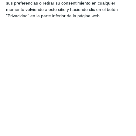
sus preferencias o retirar su consentimiento en cualquier
momento volviendo a este sitio y haciendo clic en el botón
«¡Atención, atención! En nuestro blog, hoy tenemos una
"Privacidad" en la parte inferior de la página web.
novedad que seguramente te encantará. Estamos
emocionados de presentarte nuestro nuevo post, donde
compartimos 50 fichas infantiles diseñadas
especialmente para trabajar la atención en los más
pequeños. La atención es una habilidad fundamental en el
desarrollo cognitivo de los niños. A través de estas
fichas, podrán ejercitar […]
Publicado en:
4 Años
,
5 Años
,
Atención
,
Educación Infantil
Etiquetado como:
académico
,
apoyar
,
aprendizaje
,
área
,
atención
,
aula
,
avances
,
búsqueda
,
calidad
,
captar
,
casa
,
cognitivas
,
comprometidos
,
comunidad
,
concentración
,
crecimiento
,
desarrollo
,
descubrir
,
didácticos
,
diferencias
,
diversión
,
educativa
,
Ejercicios
,
enfocados
,
estimulante
,
éxito
,
Fichas
,
formato digital
,
habilidades
,
IMPRIMIR
,
infantiles
,
juego
,
laberintos
,
lúdicos
,
memoria
,
MOMENTOS
,
motivación
,