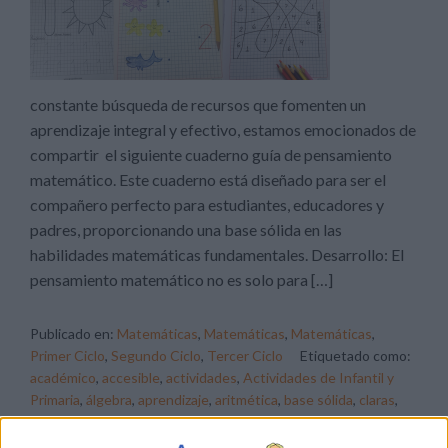
constante búsqueda de recursos que fomenten un
aprendizaje integral y efectivo, estamos emocionados de
compartir el siguiente cuaderno guía de pensamiento
matemático. Este cuaderno está diseñado para ser el
compañero perfecto para estudiantes, educadores y
padres, proporcionando una base sólida en las
habilidades matemáticas fundamentales. Desarrollo: El
pensamiento matemático no es solo para […]
Publicado en:
Matemáticas
,
Matemáticas
,
Matemáticas
,
Primer Ciclo
,
Segundo Ciclo
,
Tercer Ciclo
Etiquetado como:
académico
,
accesible
,
actividades
,
Actividades de Infantil y
Primaria
,
álgebra
,
aprendizaje
,
aritmética
,
base sólida
,
claras
,
comprensible
,
comprensión
,
conceptos
,
confianza
,
cuaderno
,
curiosidad
,
desafío
,
desafíos matemáticos
,
descarga
,
duradera
,