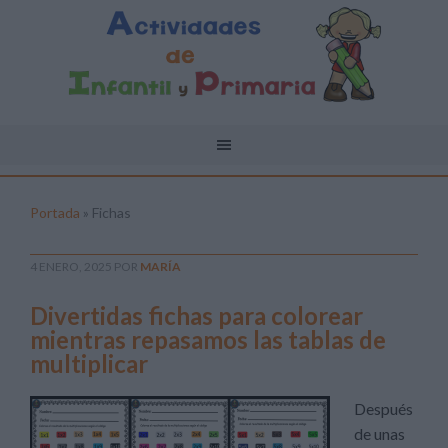
Portada
»
Fichas
4 ENERO, 2025
POR
MARÍA
Divertidas fichas para colorear
mientras repasamos las tablas de
multiplicar
Después
de unas