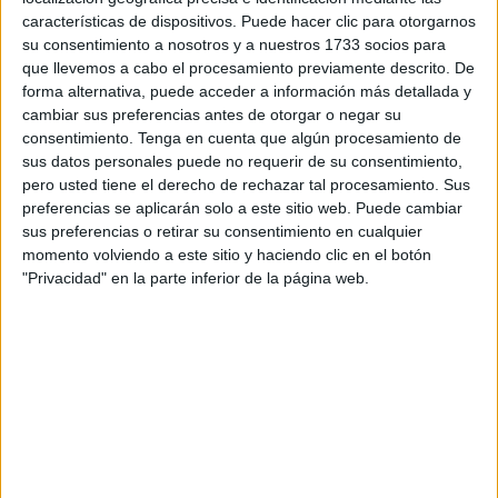
completadas, pueden colorear su cómic, […]
características de dispositivos. Puede hacer clic para otorgarnos
su consentimiento a nosotros y a nuestros 1733 socios para
que llevemos a cabo el procesamiento previamente descrito. De
Publicado en:
Educación Primaria
,
Lengua
,
Lengua
,
Lengua
,
forma alternativa, puede acceder a información más detallada y
Primer Ciclo
,
Segundo Ciclo
,
Tercer Ciclo
Etiquetado como:
cambiar sus preferencias antes de otorgar o negar su
colorear
,
cómic
,
Competencia lingüística
,
escritura creativa
,
consentimiento.
Tenga en cuenta que algún procesamiento de
expresión escrita
,
Fichas
,
imprimibles
,
Lengua
,
lengua primaria
,
sus datos personales puede no requerir de su consentimiento,
Primaria
,
Primer grado
,
Segundo de primaria
,
segundo grado
pero usted tiene el derecho de rechazar tal procesamiento. Sus
preferencias se aplicarán solo a este sitio web. Puede cambiar
sus preferencias o retirar su consentimiento en cualquier
29 DICIEMBRE, 2024
POR
MARÍA
momento volviendo a este sitio y haciendo clic en el botón
"Privacidad" en la parte inferior de la página web.
Cuadernito de pasatiempos con
temática de los Reyes Magos
Durante
las