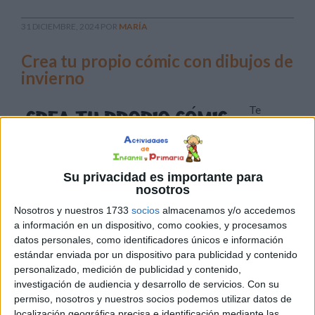
31 DICIEMBRE, 2024
POR
MARÍA
Crea tu propio cómic con dibujos de
invierno
Te
presento
en la
siguiente
Su privacidad es importante para
entrada
nosotros
unas
Nosotros y nuestros 1733
socios
almacenamos y/o accedemos
a información en un dispositivo, como cookies, y procesamos
divertidas fichas para que los niños den rienda suelta a su
datos personales, como identificadores únicos e información
creatividad creando su propio cómic. Estas fichas
estándar enviada por un dispositivo para publicidad y contenido
personalizado, medición de publicidad y contenido,
incluyen diferentes escenas y dibujos con personajes y
investigación de audiencia y desarrollo de servicios.
Con su
bocadillos vacíos, para que los alumnos inventen las
permiso, nosotros y nuestros socios podemos utilizar datos de
conversaciones y den vida a sus historias. Una vez
localización geográfica precisa e identificación mediante las