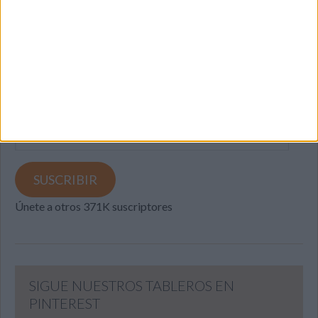
SUSCRIBETE
Introduce tu correo electrónico para suscribirte a este blog
y recibir notificaciones de nuevas entradas.
Dirección
de
email
SUSCRIBIR
Únete a otros 371K suscriptores
SIGUE NUESTROS TABLEROS EN
PINTEREST