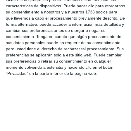
propuesta ideal para trabajar la lectura, la escritura, la
características de dispositivos. Puede hacer clic para otorgarnos
atención y el razonamiento de forma […]
su consentimiento a nosotros y a nuestros 1733 socios para
que llevemos a cabo el procesamiento previamente descrito. De
forma alternativa, puede acceder a información más detallada y
Publicado en:
Educación Primaria
,
Lengua
,
Lengua
,
Lengua
,
cambiar sus preferencias antes de otorgar o negar su
Matemáticas
,
Matemáticas
,
Matemáticas
,
Mundial 2026
,
consentimiento.
Tenga en cuenta que algún procesamiento de
Primer Ciclo
,
Segundo Ciclo
,
Tercer Ciclo
Etiquetado como:
sus datos personales puede no requerir de su consentimiento,
Competencia lingüística
,
Competencia matemática
,
fútbol
,
pero usted tiene el derecho de rechazar tal procesamiento. Sus
imprimibles
,
laberintos
,
Manteles
,
manteles de actividades
,
preferencias se aplicarán solo a este sitio web. Puede cambiar
Mundial 2026
,
retos
,
sopa de letras
sus preferencias o retirar su consentimiento en cualquier
momento volviendo a este sitio y haciendo clic en el botón
"Privacidad" en la parte inferior de la página web.
11 ENERO, 2026
POR
MARÍA
Foldables de Stranger Things para
trabajar la escritura creativa: Crea,
describe e imagina
La
escritura