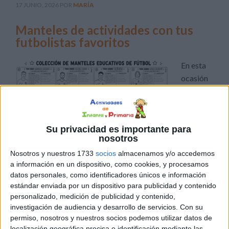
17 JUNIO, 2026
POR
MARÍA
Manteles de actividades con tus
futbolistas favoritos
En esta
ocasión
Su privacidad es importante para
nosotros
Nosotros y nuestros 1733
socios
almacenamos y/o accedemos
a información en un dispositivo, como cookies, y procesamos
compartimos una fantástica colección de manteles
datos personales, como identificadores únicos e información
estándar enviada por un dispositivo para publicidad y contenido
educativos de fútbol protagonizados por algunos de los
personalizado, medición de publicidad y contenido,
jugadores más conocidos del panorama internacional. Un
investigación de audiencia y desarrollo de servicios.
Con su
recurso original que combina la pasión por el deporte
permiso, nosotros y nuestros socios podemos utilizar datos de
con actividades de aprendizaje, convirtiéndose en una
localización geográfica precisa e identificación mediante las