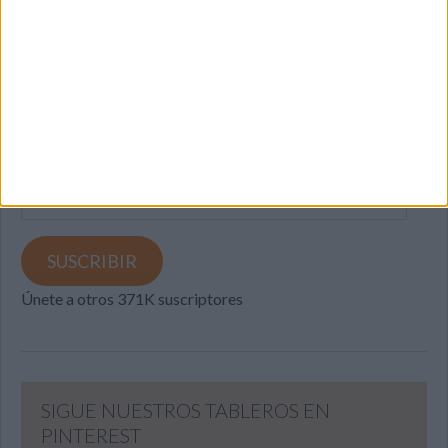
SUSCRIBETE
Introduce tu correo electrónico para suscribirte a este blog
y recibir notificaciones de nuevas entradas.
Dirección
de
email
SUSCRIBIR
Únete a otros 371K suscriptores
SIGUE NUESTROS TABLEROS EN
PINTEREST