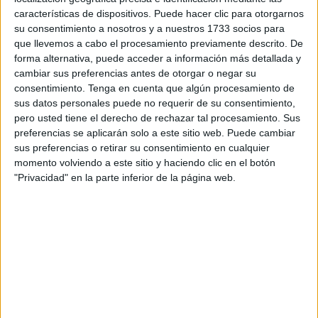
características de dispositivos. Puede hacer clic para otorgarnos
su consentimiento a nosotros y a nuestros 1733 socios para
Publicado en:
Educación Primaria
,
Lengua
,
Lengua
,
Lengua
,
que llevemos a cabo el procesamiento previamente descrito. De
Primer Ciclo
,
Segundo Ciclo
,
Tercer Ciclo
Etiquetado como:
forma alternativa, puede acceder a información más detallada y
colorear
,
cómic
,
Competencia lingüística
,
escritura creativa
,
cambiar sus preferencias antes de otorgar o negar su
expresión escrita
,
Fichas
,
imprimibles
,
Lengua
,
lengua primaria
,
consentimiento.
Tenga en cuenta que algún procesamiento de
Primaria
,
Primer grado
,
Segundo de primaria
,
segundo grado
sus datos personales puede no requerir de su consentimiento,
pero usted tiene el derecho de rechazar tal procesamiento. Sus
preferencias se aplicarán solo a este sitio web. Puede cambiar
17 DICIEMBRE, 2024
POR
MARÍA
sus preferencias o retirar su consentimiento en cualquier
momento volviendo a este sitio y haciendo clic en el botón
Precioso cuento navideño con
"Privacidad" en la parte inferior de la página web.
preguntas de comprensión
Hoy os
quiero