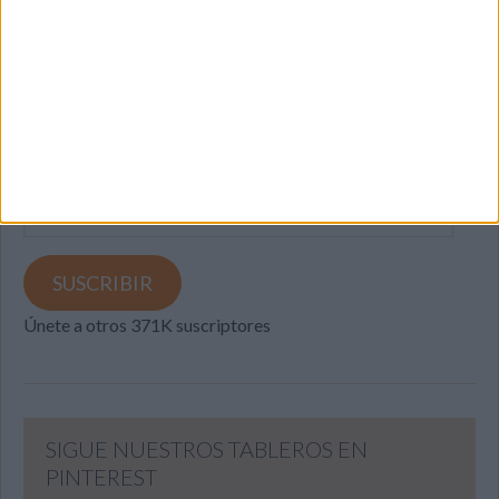
SUSCRIBETE
Introduce tu correo electrónico para suscribirte a este blog
y recibir notificaciones de nuevas entradas.
Dirección
de
email
SUSCRIBIR
Únete a otros 371K suscriptores
SIGUE NUESTROS TABLEROS EN
PINTEREST