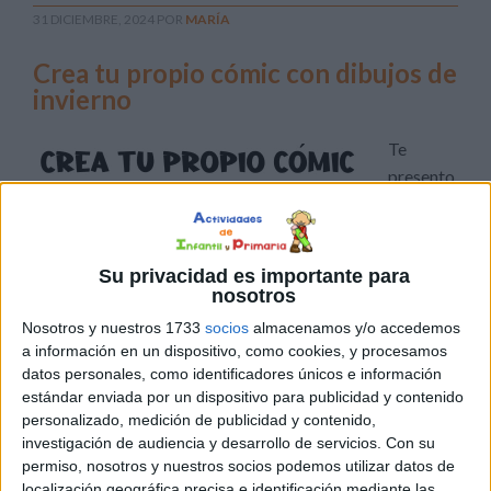
31 DICIEMBRE, 2024
POR
MARÍA
Crea tu propio cómic con dibujos de
invierno
Te
presento
en la
siguiente
entrada
Su privacidad es importante para
unas
nosotros
Nosotros y nuestros 1733
socios
almacenamos y/o accedemos
divertidas fichas para que los niños den rienda suelta a su
a información en un dispositivo, como cookies, y procesamos
creatividad creando su propio cómic. Estas fichas
datos personales, como identificadores únicos e información
estándar enviada por un dispositivo para publicidad y contenido
incluyen diferentes escenas y dibujos con personajes y
personalizado, medición de publicidad y contenido,
bocadillos vacíos, para que los alumnos inventen las
investigación de audiencia y desarrollo de servicios.
Con su
conversaciones y den vida a sus historias. Una vez
permiso, nosotros y nuestros socios podemos utilizar datos de
completadas, pueden colorear su cómic, […]
localización geográfica precisa e identificación mediante las