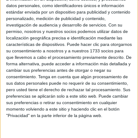
datos personales, como identificadores únicos e información
mejorar su capacidad de describir el mundo que les
estándar enviada por un dispositivo para publicidad y contenido
rodea. Una manera lúdica […]
personalizado, medición de publicidad y contenido,
investigación de audiencia y desarrollo de servicios.
Con su
permiso, nosotros y nuestros socios podemos utilizar datos de
Publicado en:
Educación Primaria
,
Lengua
,
Primer Ciclo
localización geográfica precisa e identificación mediante las
Etiquetado como:
antónimos
,
Competencia lingüística
,
características de dispositivos. Puede hacer clic para otorgarnos
conceptos
,
conceptos opuestos
,
conciencia semántica
,
su consentimiento a nosotros y a nuestros 1733 socios para
opuestos
,
Tarjetas
,
vocabulario
que llevemos a cabo el procesamiento previamente descrito. De
forma alternativa, puede acceder a información más detallada y
cambiar sus preferencias antes de otorgar o negar su
29 SEPTIEMBRE, 2024
POR
MARÍA
consentimiento.
Tenga en cuenta que algún procesamiento de
sus datos personales puede no requerir de su consentimiento,
Cuaderno guía: Actividades lógico-
pero usted tiene el derecho de rechazar tal procesamiento. Sus
matemáticas para Infantil y
preferencias se aplicarán solo a este sitio web. Puede cambiar
Preescolar
sus preferencias o retirar su consentimiento en cualquier
momento volviendo a este sitio y haciendo clic en el botón
En la
"Privacidad" en la parte inferior de la página web.