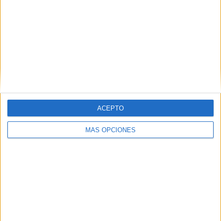
3 NOVIEMBRE, 2023
POR
MARÍA
Cuaderno para iniciar a los alumnos
en la multiplicación
ACEPTO
MÁS OPCIONES
Introducir a los niños y niñas en el mundo de las
matemáticas desde temprana edad es esencial para su
desarrollo académico. Las multiplicaciones son una de las
operaciones matemáticas fundamentales, y enseñarlas
de manera accesible y divertida es la clave para construir