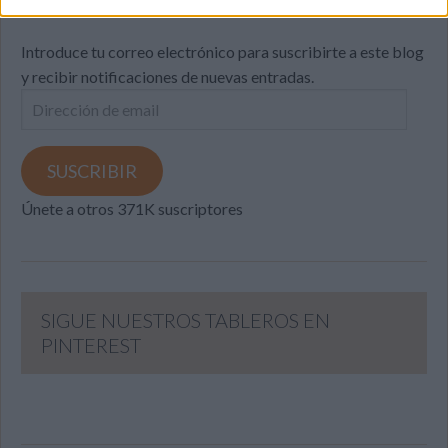
Introduce tu correo electrónico para suscribirte a este blog
y recibir notificaciones de nuevas entradas.
Dirección
de
email
SUSCRIBIR
Únete a otros 371K suscriptores
SIGUE NUESTROS TABLEROS EN
PINTEREST