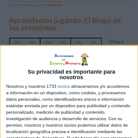
22 OCTUBRE, 2025
POR
MARÍA
Aprendemos jugando: El bingo de
los antónimos
Si hace
unas
semanas
os
Su privacidad es importante para
encantó
nosotros
el bingo
Nosotros y nuestros 1733
socios
almacenamos y/o accedemos
de los
a información en un dispositivo, como cookies, y procesamos
sinónimos, hoy es el turno de los antónimos; ¿quién dijo
datos personales, como identificadores únicos e información
que aprender antónimos tenía que ser aburrido? En
estándar enviada por un dispositivo para publicidad y contenido
nuestra aula lo hemos convertido en un juego súper
personalizado, medición de publicidad y contenido,
divertido. En esta divertida actividad del Bingo de
investigación de audiencia y desarrollo de servicios.
Con su
permiso, nosotros y nuestros socios podemos utilizar datos de
Antónimos, cada alumno recibe un cartón con distintas
localización geográfica precisa e identificación mediante las
palabras escritas […]