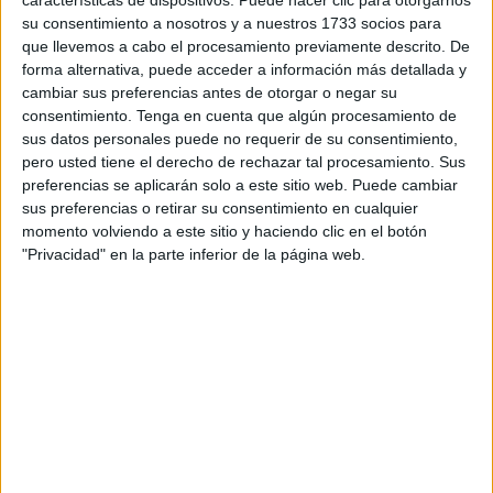
características de dispositivos. Puede hacer clic para otorgarnos
su consentimiento a nosotros y a nuestros 1733 socios para
Publicado en:
Educación Primaria
,
Lengua
,
Tercer Ciclo
que llevemos a cabo el procesamiento previamente descrito. De
Etiquetado como:
antónimos
,
aprendizaje basado en el
forma alternativa, puede acceder a información más detallada y
juego
,
Bingo
,
Competencia lingüística
,
conciencia semántica
,
cambiar sus preferencias antes de otorgar o negar su
consentimiento.
Tenga en cuenta que algún procesamiento de
juego de lengua
,
lengua primaria
,
vocabulario
sus datos personales puede no requerir de su consentimiento,
pero usted tiene el derecho de rechazar tal procesamiento. Sus
preferencias se aplicarán solo a este sitio web. Puede cambiar
5 SEPTIEMBRE, 2025
POR
MARÍA
sus preferencias o retirar su consentimiento en cualquier
momento volviendo a este sitio y haciendo clic en el botón
Súper pack de 40 tarjetas:
"Privacidad" en la parte inferior de la página web.
Conceptos opuestos
El