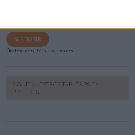
Introduce tu correo electrónico para suscribirte a este blog
y recibir notificaciones de nuevas entradas.
Dirección
de
email
SUSCRIBIR
Únete a otros 371K suscriptores
SIGUE NUESTROS TABLEROS EN
PINTEREST