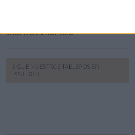
Dirección
de
email
SUSCRIBIR
Únete a otros 371K suscriptores
SIGUE NUESTROS TABLEROS EN
PINTEREST