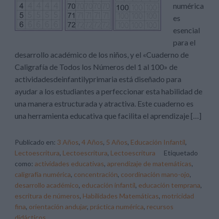
numérica
es
esencial
para el
desarrollo académico de los niños, y el «Cuaderno de
Caligrafía de Todos los Números del 1 al 100» de
actividadesdeinfantilyprimaria está diseñado para
ayudar a los estudiantes a perfeccionar esta habilidad de
una manera estructurada y atractiva. Este cuaderno es
una herramienta educativa que facilita el aprendizaje […]
Publicado en:
3 Años
,
4 Años
,
5 Años
,
Educación Infantil
,
Lectoescritura
,
Lectoescritura
,
Lectoescritura
Etiquetado
como:
actividades educativas
,
aprendizaje de matemáticas
,
caligrafía numérica
,
concentración
,
coordinación mano-ojo
,
desarrollo académico
,
educación infantil
,
educación temprana
,
escritura de números
,
Habilidades Matemáticas
,
motricidad
fina
,
orientación andujar
,
práctica numérica
,
recursos
didácticos