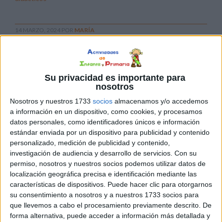
14 MARZO, 2024
POR
MARÍA
HAZ TU PROPIA ENSALADA
MATEMÁTICA CONTEO Y
ATENCIÓN
Su privacidad es importante para
nosotros
Las
Nosotros y nuestros 1733
socios
almacenamos y/o accedemos
a información en un dispositivo, como cookies, y procesamos
datos personales, como identificadores únicos e información
estándar enviada por un dispositivo para publicidad y contenido
personalizado, medición de publicidad y contenido,
investigación de audiencia y desarrollo de servicios.
Con su
permiso, nosotros y nuestros socios podemos utilizar datos de
localización geográfica precisa e identificación mediante las
actividades de conteo y atención son fundamentales en el
características de dispositivos. Puede hacer clic para otorgarnos
desarrollo de habilidades matemáticas en los alumnos y
su consentimiento a nosotros y a nuestros 1733 socios para
alumnas de los colegios. En este artículo, te mostraremos
que llevemos a cabo el procesamiento previamente descrito. De
forma alternativa, puede acceder a información más detallada y
cómo puedes crear tu propia «ensalada matemática»