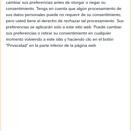
cambiar sus preferencias antes de otorgar o negar su
como una divertida manera de involucrar a los
consentimiento.
Tenga en cuenta que algún procesamiento de
estudiantes en el aprendizaje de los números, el conteo y
sus datos personales puede no requerir de su consentimiento,
la atención. Descubre […]
pero usted tiene el derecho de rechazar tal procesamiento. Sus
preferencias se aplicarán solo a este sitio web. Puede cambiar
sus preferencias o retirar su consentimiento en cualquier
Publicado en:
5 Años
,
Educación Primaria
,
Lógico-Matemática
,
momento volviendo a este sitio y haciendo clic en el botón
Matemáticas
,
Matemáticas
,
Primer Ciclo
,
Segundo Ciclo
,
"Privacidad" en la parte inferior de la página web.
Tercer Ciclo
Etiquetado como:
alimentación consciente
,
aprendizaje
,
atención
,
colegios
,
combinaciones
,
combinaciones
equilibradas
,
comprensión
,
concentración
,
conceptos
matemáticos
,
Conteo
,
decisiones lógicas
,
diversión
,
Ensalada
matemática
,
experiencia práctica
,
Habilidades Matemáticas
,
hábitos alimenticios saludables
,
ingredientes
,
manipulación
,
números
,
nutritiva
,
operaciones básicas
,
pensamiento lógico
,
resolución de problemas
,
Resta
,
retención
,
secuencia de
pasos
,
sensorial
,
Suma
,
tarea
11 FEBRERO, 2024
POR
MARÍA