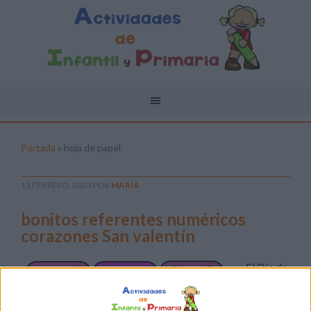
Portada
»
hoja de papel
11 FEBRERO, 2024
POR
MARÍA
bonitos referentes numéricos
corazones San valentín
El Día de
San
Valentín