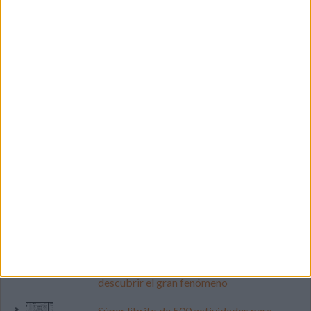
LO MÁS VISITADO
Calendario minimalista curso 2026-2027
para docentes
Dibujos para colorear de las Guerreras K
pop
Cuenta atrás para el gran eclipse solar
2026: Cuaderno de actividades para
descubrir el gran fenómeno
Súper librito de 500 actividades para