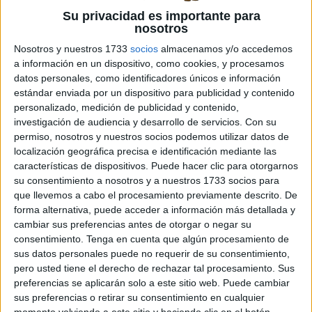
es una
Su privacidad es importante para
fecha
nosotros
especial
Nosotros y nuestros 1733
socios
almacenamos y/o accedemos
para
a información en un dispositivo, como cookies, y procesamos
celebrar el amor y la amistad. ¿Por qué no combinar el
datos personales, como identificadores únicos e información
estándar enviada por un dispositivo para publicidad y contenido
encanto de los corazones con los números en actividades
personalizado, medición de publicidad y contenido,
divertidas y educativas? En este artículo, te
investigación de audiencia y desarrollo de servicios.
Con su
presentaremos algunas ideas creativas para utilizar
permiso, nosotros y nuestros socios podemos utilizar datos de
bonitos referentes numéricos en forma de corazones
localización geográfica precisa e identificación mediante las
durante esta festividad. Corazones numéricos […]
características de dispositivos. Puede hacer clic para otorgarnos
su consentimiento a nosotros y a nuestros 1733 socios para
que llevemos a cabo el procesamiento previamente descrito. De
Publicado en:
Días especiales
,
San Valentín
Etiquetado
forma alternativa, puede acceder a información más detallada y
como:
actividades
,
AMISTAD
,
AMOR
,
aprendizaje
,
aula
,
cambiar sus preferencias antes de otorgar o negar su
BONITOS
,
botones
,
cartulina
,
celebración
,
colgar
,
colores
,
consentimiento.
Tenga en cuenta que algún procesamiento de
combinación
,
concentración
,
Conteo
,
corazones
,
creativas
,
sus datos personales puede no requerir de su consentimiento,
decorativos
,
desarrollo
,
disfrutar
,
divertidas
,
divertirse
,
pero usted tiene el derecho de rechazar tal procesamiento. Sus
educativas
,
encanto
,
enseñanza
,
entretenimiento
,
preferencias se aplicarán solo a este sitio web. Puede cambiar
familiarizarse
,
festividad
,
fortalecer
,
habilidades
,
Habilidades
sus preferencias o retirar su consentimiento en cualquier
Matemáticas
,
hoja de papel
,
importantes
,
memoria numérica
,