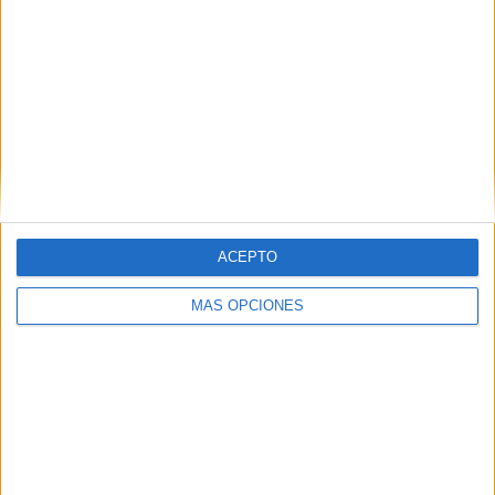
SUSCRIBETE
Introduce tu correo electrónico para suscribirte a este blog
y recibir notificaciones de nuevas entradas.
Dirección
de
email
SUSCRIBIR
ACEPTO
Únete a otros 371K suscriptores
MÁS OPCIONES
SIGUE NUESTROS TABLEROS EN
PINTEREST