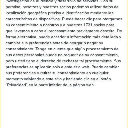
divídelo en secciones. En cada sección, escribe un
investigación de audiencia y desarrollo de servicios.
Con su
permiso, nosotros y nuestros socios podemos utilizar datos de
número. Los estudiantes deberán contar objetos,
localización geográfica precisa e identificación mediante las
como pegatinas o botones, y colocar la cantidad
características de dispositivos. Puede hacer clic para otorgarnos
adecuada en cada sección del corazón. Esta
su consentimiento a nosotros y a nuestros 1731 socios para
actividad de conteo reforzará las habilidades
que llevemos a cabo el procesamiento previamente descrito. De
numéricas básicas y la correspondencia uno a uno.
forma alternativa, puede acceder a información más detallada y
cambiar sus preferencias antes de otorgar o negar su
consentimiento.
Tenga en cuenta que algún procesamiento de
Rompecabezas numérico de corazones:
sus datos personales puede no requerir de su consentimiento,
Dibuja un corazón grande en una hoja de papel y
pero usted tiene el derecho de rechazar tal procesamiento. Sus
luego córtalo en varias piezas. En cada pieza,
preferencias se aplicarán solo a este sitio web. Puede cambiar
escribe un número o una operación matemática.
sus preferencias o retirar su consentimiento en cualquier
momento volviendo a este sitio y haciendo clic en el botón
Los estudiantes deberán unir las piezas del
"Privacidad" en la parte inferior de la página web.
rompecabezas a medida que resuelven las
operaciones o colocan los números en orden. Este
juego ayudará a fortalecer las habilidades de
resolución de problemas y la secuencia numérica.