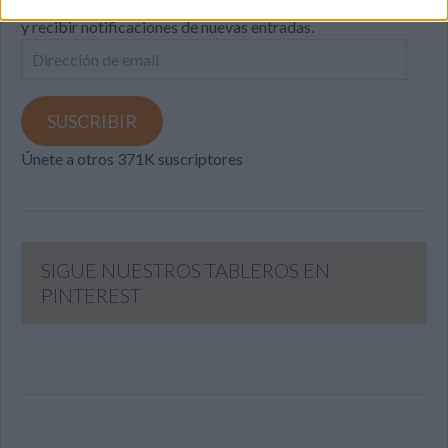
Introduce tu correo electrónico para suscribirte a este blog
y recibir notificaciones de nuevas entradas.
Dirección
de
email
SUSCRIBIR
Únete a otros 371K suscriptores
SIGUE NUESTROS TABLEROS EN
PINTEREST