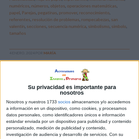
numéricos
,
números
,
objetos
,
operaciones matemáticas
,
papel
,
Parejas
,
pegatinas
,
promover
,
reconocimiento
,
referentes
,
resolución de problemas
,
rompecabezas
,
san
valentín
,
secciones
,
secuencia numérica
,
simbolismo
,
símbolo
,
tamaños
4 ENERO, 2024
POR
MARÍA
Calendario ANOTACIONES 2024
familia bluey para organiza tu
trabajo diario
Su privacidad es importante para
nosotros
¡El año
Nosotros y nuestros 1733
socios
almacenamos y/o accedemos
nuevo
a información en un dispositivo, como cookies, y procesamos
está a la
datos personales, como identificadores únicos e información
vuelta de
estándar enviada por un dispositivo para publicidad y contenido
la
personalizado, medición de publicidad y contenido,
investigación de audiencia y desarrollo de servicios.
Con su
esquina y