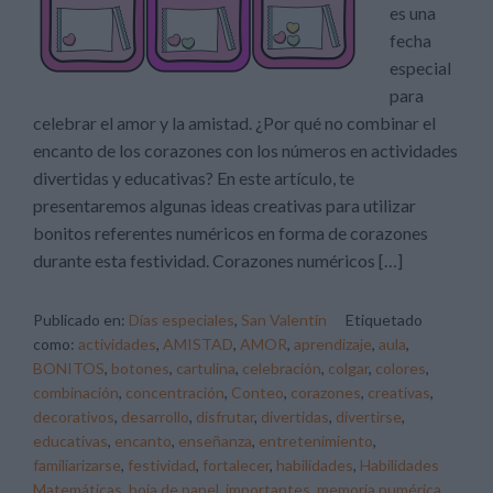
es una
fecha
especial
para
celebrar el amor y la amistad. ¿Por qué no combinar el
encanto de los corazones con los números en actividades
divertidas y educativas? En este artículo, te
presentaremos algunas ideas creativas para utilizar
bonitos referentes numéricos en forma de corazones
durante esta festividad. Corazones numéricos […]
Publicado en:
Días especiales
,
San Valentín
Etiquetado
como:
actividades
,
AMISTAD
,
AMOR
,
aprendizaje
,
aula
,
BONITOS
,
botones
,
cartulina
,
celebración
,
colgar
,
colores
,
combinación
,
concentración
,
Conteo
,
corazones
,
creativas
,
decorativos
,
desarrollo
,
disfrutar
,
divertidas
,
divertirse
,
educativas
,
encanto
,
enseñanza
,
entretenimiento
,
familiarizarse
,
festividad
,
fortalecer
,
habilidades
,
Habilidades
Matemáticas
,
hoja de papel
,
importantes
,
memoria numérica
,