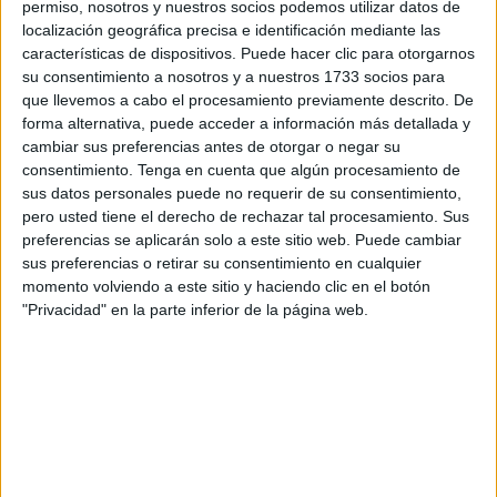
permiso, nosotros y nuestros socios podemos utilizar datos de
es el
localización geográfica precisa e identificación mediante las
momento perfecto para prepararse con un nuevo
características de dispositivos. Puede hacer clic para otorgarnos
calendario! En esta ocasión, te presentamos el
su consentimiento a nosotros y a nuestros 1733 socios para
emocionante Calendario de Anotaciones 2024 de la
que llevemos a cabo el procesamiento previamente descrito. De
forma alternativa, puede acceder a información más detallada y
Familia Bluey, diseñado específicamente para tu clase.
cambiar sus preferencias antes de otorgar o negar su
Descubre cómo este calendario lleno de diversión y color
consentimiento.
Tenga en cuenta que algún procesamiento de
puede ayudar a organizar y […]
sus datos personales puede no requerir de su consentimiento,
pero usted tiene el derecho de rechazar tal procesamiento. Sus
preferencias se aplicarán solo a este sitio web. Puede cambiar
Publicado en:
Decoración
,
Para profesores y maestros
sus preferencias o retirar su consentimiento en cualquier
Etiquetado como:
2024
,
actitud
,
actividades
,
actividades
momento volviendo a este sitio y haciendo clic en el botón
creativas
,
alegría
,
amabilidad
,
año escolar
,
anotaciones
,
"Privacidad" en la parte inferior de la página web.
aprendizaje
,
avances
,
aventuras
,
Bluey
,
calendario
,
Celebraciones
,
clase
,
compañeros
,
curiosidad
,
disfrutar
,
diversión
,
escolares
,
eventos
,
exámenes
,
excursiones
,
extracurriculares
,
familia
,
fechas
,
frases inspiradoras
,
ilustraciones
,
juegos
,
lecciones
,
Logros
,
MOMENTOS
,
organizar
,
Paseos
,
personajes
,
planificación
,
POSITIVA
,
práctico
,
PRESENTACIONES
,
proyectos
,
recordatorios
,
RECURSOS
,
respeto
,
salidas
,
seres queridos
,
serie
,
televisión
,