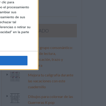
 clic para
bo el procesamiento
cambiar sus
esamiento de sus
echazar tal
erencias o retirar su
LO MÁS VISITADO
vacidad" en la parte
Primer grupo consonántico:
Fichas de lectura,
identificación, trazo y
escritura
Mejora tu caligrafía durante
las vacaciones con este
cuadernillo
Dibujos para colorear de las
Guerreras K pop