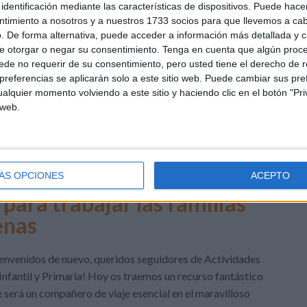
identificación mediante las características de dispositivos. Puede hacer
ntimiento a nosotros y a nuestros 1733 socios para que llevemos a ca
máticas
,
NEAE
,
Primer Ciclo
,
Segundo Ciclo
,
Tercer Ciclo
. De forma alternativa, puede acceder a información más detallada y 
aje
,
aprendizaje significativo
,
arte del dictado
,
atención auditiva
,
e otorgar o negar su consentimiento.
Tenga en cuenta que algún proc
itiva
,
contexto
,
corrección
,
creativos
,
desarrollo
,
dictado
,
de no requerir de su consentimiento, pero usted tiene el derecho de r
r
,
escritura
,
escritura autónoma
,
escritura numérica
,
escritura
referencias se aplicarán solo a este sitio web. Puede cambiar sus pref
rse
,
expresión
,
febrero 2024
,
FRASES
,
gramática
,
gramática y
alquier momento volviendo a este sitio y haciendo clic en el botón "Pri
 web.
les de dificultad
,
oraciones
,
ortografía
,
Parejas
,
práctica
,
ulario
4 COMENTARIOS
ÁS OPCIONES
ACEPTO
para trabajar las familias
enas
envenidos de nuevo, queridos seguidores de Actividades
Infantil y Primaria! Hoy os traemos un recurso fantástico
 será un compañero de viaje esencial en el maravilloso