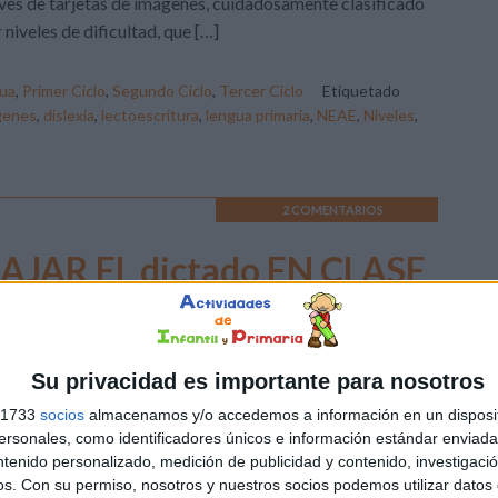
vés de tarjetas de imágenes, cuidadosamente clasificado
 niveles de dificultad, que […]
ua
,
Primer Ciclo
,
Segundo Ciclo
,
Tercer Ciclo
Etiquetado
genes
,
dislexia
,
lectoescritura
,
lengua primaria
,
NEAE
,
Niveles
,
2 COMENTARIOS
BAJAR EL dictado EN CLASE
dictado es una actividad pedagógica clásica pero efectiva
a mejorar la ortografía, la gramática y la atención auditiva
los estudiantes. Al utilizar una lista de palabras
Su privacidad es importante para nosotros
idadosamente seleccionadas, podemos enriquecer y
s 1733
socios
almacenamos y/o accedemos a información en un disposit
ersificar nuestras sesiones de dictado. En este artículo,
sonales, como identificadores únicos e información estándar enviada 
mpartiremos cómo puedes aprovechar una lista de 500
ntenido personalizado, medición de publicidad y contenido, investigaci
os.
Con su permiso, nosotros y nuestros socios podemos utilizar datos 