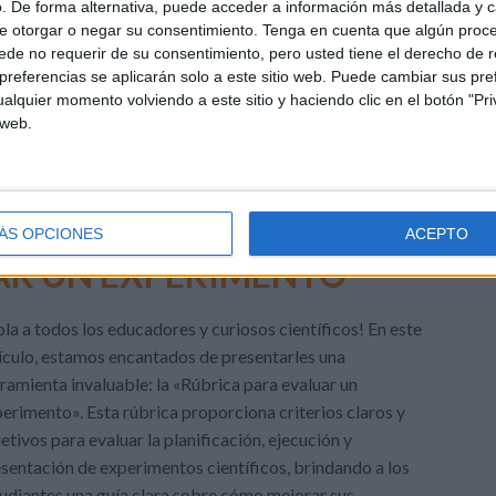
. De forma alternativa, puede acceder a información más detallada y 
ticas
,
Matemáticas
,
Primer Ciclo
,
Segundo Ciclo
,
Tercer Ciclo
e otorgar o negar su consentimiento.
Tenga en cuenta que algún proc
rendizaje
,
cálculo
,
Categorías
,
Cifras
,
COMPETENCIA
,
de no requerir de su consentimiento, pero usted tiene el derecho de r
arrollo
,
Dígitos
,
diversión
,
División
,
educativo
,
estrategia
,
referencias se aplicarán solo a este sitio web. Puede cambiar sus pref
go
,
lógica
,
lúdico
,
matemáticas
,
memoria
,
multiplicación
,
Niveles
,
alquier momento volviendo a este sitio y haciendo clic en el botón "Pri
,
Puntos
,
rápido
,
razonamiento
,
reflexión
,
Respuestas
,
Resta
,
 web.
mpo
,
velocidad
DEJA UN COMENTARIO
ÁS OPCIONES
ACEPTO
AR UN EXPERIMENTO
la a todos los educadores y curiosos científicos! En este
ículo, estamos encantados de presentarles una
ramienta invaluable: la «Rúbrica para evaluar un
erimento». Esta rúbrica proporciona criterios claros y
etivos para evaluar la planificación, ejecución y
sentación de experimentos científicos, brindando a los
udiantes una guía clara sobre cómo mejorar sus