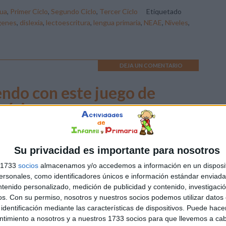
ua
,
Primer Ciclo
,
Segundo Ciclo
,
Tercer Ciclo
Etiquetado
genes
,
dislexia
,
lectoescritura
,
lengua primaria
,
NEAE
,
Niveles
,
DEJA UN COMENTARIO
ndo con este juego de
mérico
 juegos matemáticos tienen múltiples beneficios. Primero,
dan a que los niños vean las matemáticas como algo
Su privacidad es importante para nosotros
ertido y no solo como una asignatura escolar. Esta actitud
s 1733
socios
almacenamos y/o accedemos a información en un disposit
itiva puede incrementar su interés y motivación para
sonales, como identificadores únicos e información estándar enviada 
ender más. Además, los juegos proporcionan una manera
ntenido personalizado, medición de publicidad y contenido, investigaci
ctica de aplicar conceptos matemáticos en situaciones de
os.
Con su permiso, nosotros y nuestros socios podemos utilizar datos 
identificación mediante las características de dispositivos. Puede hacer
vida real, mejorando […]
ntimiento a nosotros y a nuestros 1733 socios para que llevemos a ca