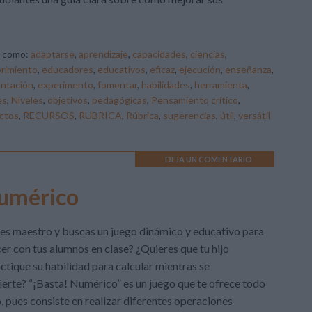
o como:
adaptarse
,
aprendizaje
,
capacidades
,
ciencias
,
rimiento
,
educadores
,
educativos
,
eficaz
,
ejecución
,
enseñanza
,
ntación
,
experimento
,
fomentar
,
habilidades
,
herramienta
,
es
,
Niveles
,
objetivos
,
pedagógicas
,
Pensamiento crítico
,
ctos
,
RECURSOS
,
RUBRICA
,
Rúbrica
,
sugerencias
,
útil
,
versátil
DEJA UN COMENTARIO
Numérico
es maestro y buscas un juego dinámico y educativo para
er con tus alumnos en clase? ¿Quieres que tu hijo
ctique su habilidad para calcular mientras se
ierte? “¡Basta! Numérico” es un juego que te ofrece todo
, pues consiste en realizar diferentes operaciones