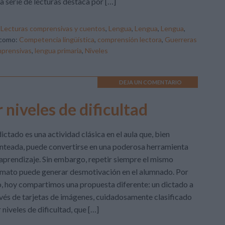
a serie de lecturas destaca por […]
,
Lecturas comprensivas y cuentos
,
Lengua
,
Lengua
,
Lengua
,
 como:
Competencia lingüística
,
comprensión lectora
,
Guerreras
mprensivas
,
lengua primaria
,
Niveles
DEJA UN COMENTARIO
niveles de dificultad
dictado es una actividad clásica en el aula que, bien
nteada, puede convertirse en una poderosa herramienta
aprendizaje. Sin embargo, repetir siempre el mismo
mato puede generar desmotivación en el alumnado. Por
o, hoy compartimos una propuesta diferente: un dictado a
vés de tarjetas de imágenes, cuidadosamente clasificado
 niveles de dificultad, que […]