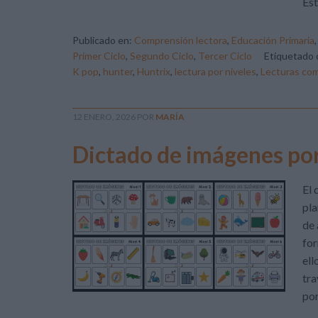
Est
Publicado en:
Comprensión lectora
,
Educación Primaria
Primer Ciclo
,
Segundo Ciclo
,
Tercer Ciclo
Etiquetado
K pop
,
hunter
,
Huntrix
,
lectura por niveles
,
Lecturas co
12 ENERO, 2026
POR
MARÍA
Dictado de imágenes por 
El 
pla
de 
for
ell
tra
por