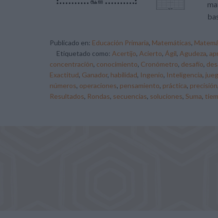
mat
bas
Publicado en:
Educación Primaria
,
Matemáticas
,
Matemá
Etiquetado como:
Acertijo
,
Acierto
,
Ágil
,
Agudeza
,
ap
concentración
,
conocimiento
,
Cronómetro
,
desafío
,
des
Exactitud
,
Ganador
,
habilidad
,
Ingenio
,
Inteligencia
,
jue
números
,
operaciones
,
pensamiento
,
práctica
,
precisión
Resultados
,
Rondas
,
secuencias
,
soluciones
,
Suma
,
tie