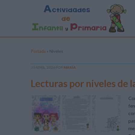
Portada
»
Niveles
30 ABRIL, 2026
POR
MARÍA
Lecturas por niveles de 
Con
fen
com
pas
mej