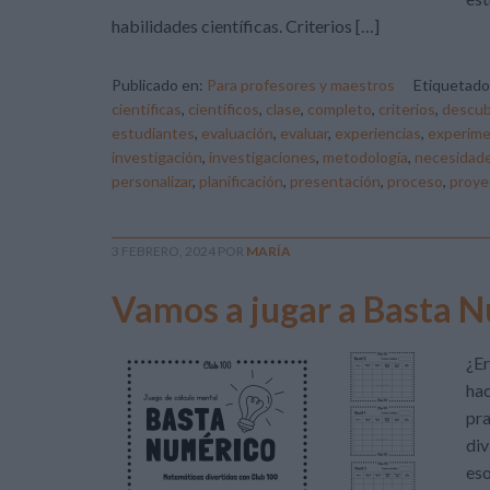
habilidades científicas. Criterios […]
Publicado en:
Para profesores y maestros
Etiquetad
científicas
,
científicos
,
clase
,
completo
,
criterios
,
descub
estudiantes
,
evaluación
,
evaluar
,
experiencias
,
experime
investigación
,
investigaciones
,
metodología
,
necesidad
personalizar
,
planificación
,
presentación
,
proceso
,
proye
3 FEBRERO, 2024
POR
MARÍA
Vamos a jugar a Basta 
¿Er
hac
pra
div
eso