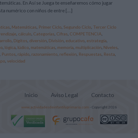
emáticas. En Así se Juega te enseñaremos cómo jugar
ta numérico con niños de entre […]
ticas
,
Matemáticas
,
Primer Ciclo
,
Segundo Ciclo
,
Tercer Ciclo
rendizaje
,
cálculo
,
Categorías
,
Cifras
,
COMPETENCIA
,
arrollo
,
Dígitos
,
diversión
,
División
,
educativo
,
estrategia
,
go
,
lógica
,
lúdico
,
matemáticas
,
memoria
,
multiplicación
,
Niveles
,
,
Puntos
,
rápido
,
razonamiento
,
reflexión
,
Respuestas
,
Resta
,
mpo
,
velocidad
Inicio
Aviso Legal
Contacto
www.actividadesdeinfantilyprimaria.com
- Copyright 2026