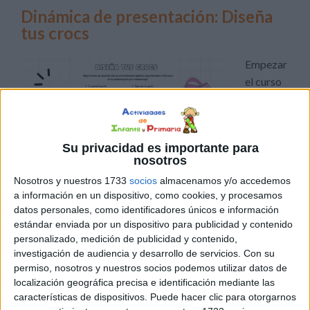
Dinámica de presentación: Diseña
tus crocs
Empezar
el curso
puede
dar un
poquito
Su privacidad es importante para
de
nosotros
vértigo…
Nosotros y nuestros 1733
socios
almacenamos y/o accedemos
¡pero
a información en un dispositivo, como cookies, y procesamos
también
datos personales, como identificadores únicos e información
es la oportunidad perfecta para presentarnos de forma
estándar enviada por un dispositivo para publicidad y contenido
creativa! En esta dinámica, cada alumno recibe una ficha
personalizado, medición de publicidad y contenido,
investigación de audiencia y desarrollo de servicios.
Con su
con la silueta de una Croc y la personaliza con charms
permiso, nosotros y nuestros socios podemos utilizar datos de
(dibujitos, iconos o mini símbolos) que cuenten cosas
localización geográfica precisa e identificación mediante las
sobre él: su animal favorito, su comida preferida, […]
características de dispositivos. Puede hacer clic para otorgarnos