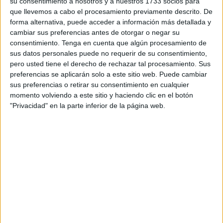
su consentimiento a nosotros y a nuestros 1733 socios para
que llevemos a cabo el procesamiento previamente descrito. De
Publicado en:
Inicio de curso
Etiquetado como:
creatividad
,
forma alternativa, puede acceder a información más detallada y
curso 2025-2026
,
dinámica
,
dinámica de presentación
,
inicio
cambiar sus preferencias antes de otorgar o negar su
de curso
,
presentación
,
primeros días de clase
consentimiento.
Tenga en cuenta que algún procesamiento de
sus datos personales puede no requerir de su consentimiento,
pero usted tiene el derecho de rechazar tal procesamiento. Sus
29 AGOSTO, 2025
POR
MARÍA
preferencias se aplicarán solo a este sitio web. Puede cambiar
sus preferencias o retirar su consentimiento en cualquier
Ruleta interactiva «todo sobre mí»
momento volviendo a este sitio y haciendo clic en el botón
para personalizar
"Privacidad" en la parte inferior de la página web.
El inicio
de curso
siempre
trae
consigo
ilusión,
nervios y
muchas ganas de conocer a los nuevos compañeros. Para