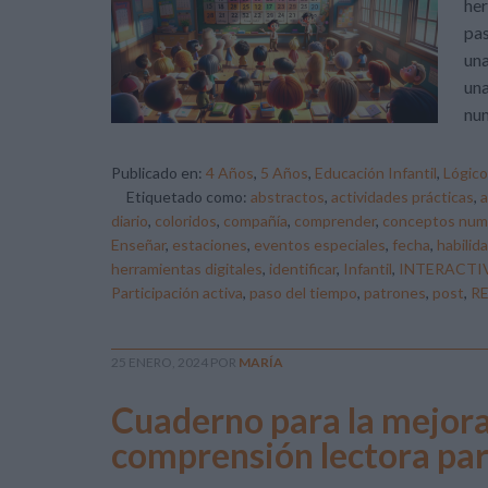
her
pas
una
una
num
Publicado en:
4 Años
,
5 Años
,
Educación Infantil
,
Lógic
Etiquetado como:
abstractos
,
actividades prácticas
,
a
diario
,
coloridos
,
compañía
,
comprender
,
conceptos num
Enseñar
,
estaciones
,
eventos especiales
,
fecha
,
habilid
herramientas digitales
,
identificar
,
Infantil
,
INTERACTI
Participación activa
,
paso del tiempo
,
patrones
,
post
,
R
25 ENERO, 2024
POR
MARÍA
Cuaderno para la mejora
comprensión lectora par