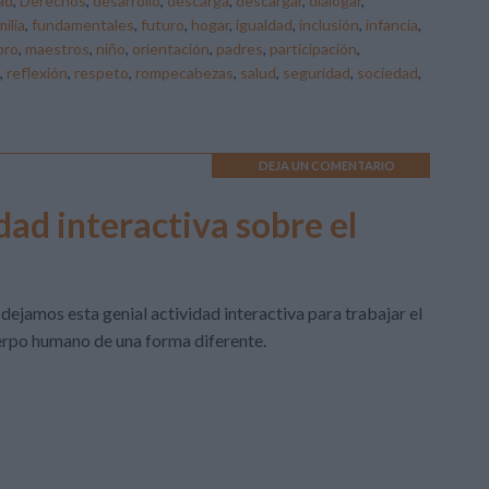
ad
,
Derechos
,
desarrollo
,
descarga
,
descargar
,
dialogar
,
milia
,
fundamentales
,
futuro
,
hogar
,
igualdad
,
inclusión
,
infancia
,
ibro
,
maestros
,
niño
,
orientación
,
padres
,
participación
,
,
reflexión
,
respeto
,
rompecabezas
,
salud
,
seguridad
,
sociedad
,
DEJA UN COMENTARIO
dad interactiva sobre el
dejamos esta genial actividad interactiva para trabajar el
rpo humano de una forma diferente.