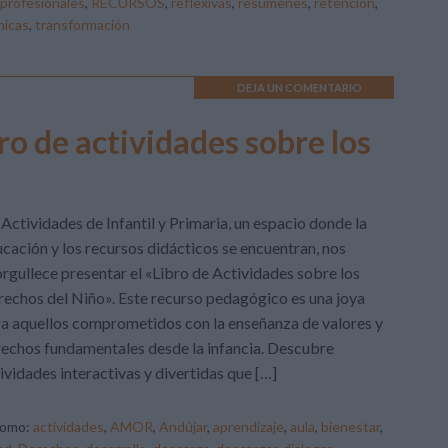
profesionales
,
RECURSOS
,
reflexivas
,
resúmenes
,
retención
,
nicas
,
transformación
DEJA UN COMENTARIO
o de actividades sobre los
Actividades de Infantil y Primaria, un espacio donde la
cación y los recursos didácticos se encuentran, nos
rgullece presentar el «Libro de Actividades sobre los
echos del Niño». Este recurso pedagógico es una joya
a aquellos comprometidos con la enseñanza de valores y
echos fundamentales desde la infancia. Descubre
ividades interactivas y divertidas que […]
como:
actividades
,
AMOR
,
Andújar
,
aprendizaje
,
aula
,
bienestar
,