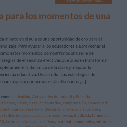
DEJA UN COMENTARIO
a para los momentos de una
a minuto en el aula es una oportunidad de oro para el
endizaje. Para ayudar a los educadores a aprovechar al
ximo estos momentos, compartimos una serie de
rategias de enseñanza efectivas que pueden transformar
pletamente la dinámica de la clase y mejorar la
eriencia educativa. Desarrollo: Las estrategias de
señanza que proponemos están diseñadas […]
o como:
activación
,
Actividades de Infantil y Primaria
,
uaciones
,
cierre
,
clase
,
colaborativo
,
comprensión
,
comunidad
,
cuestionarios
,
desarrollo
,
descarga
,
dinámica
,
discusiones
,
estudios de caso
,
evaluación
,
experiencia
,
feedback
,
formativa
,
AS
,
intercambio
,
lluvias de ideas
,
material
,
memorables
,
métodos