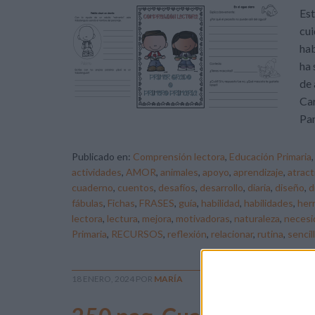
Est
cui
hab
ha 
de 
Car
Par
Publicado en:
Comprensión lectora
,
Educación Primaria
actividades
,
AMOR
,
animales
,
apoyo
,
aprendizaje
,
atract
cuaderno
,
cuentos
,
desafíos
,
desarrollo
,
diaria
,
diseño
,
d
fábulas
,
Fichas
,
FRASES
,
guía
,
habilidad
,
habilidades
,
her
lectora
,
lectura
,
mejora
,
motivadoras
,
naturaleza
,
necesi
Primaria
,
RECURSOS
,
reflexión
,
relacionar
,
rutina
,
sencil
18 ENERO, 2024
POR
MARÍA