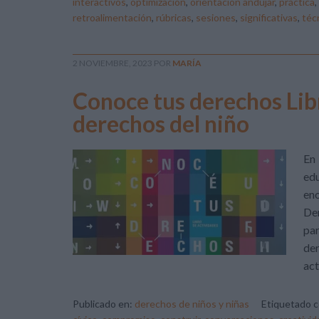
interactivos
,
optimización
,
orientación andújar
,
práctica
,
retroalimentación
,
rúbricas
,
sesiones
,
significativas
,
téc
2 NOVIEMBRE, 2023
POR
MARÍA
Conoce tus derechos Libr
derechos del niño
En 
edu
eno
Der
par
der
act
Publicado en:
derechos de niños y niñas
Etiquetado 