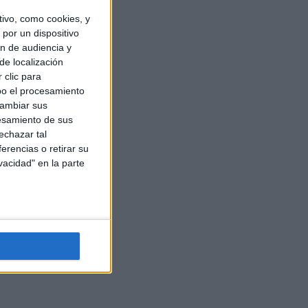
ivo, como cookies, y
por un dispositivo
ón de audiencia y
de localización
 clic para
bo el procesamiento
cambiar sus
esamiento de sus
echazar tal
erencias o retirar su
vacidad" en la parte