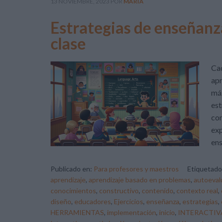
13 NOVIEMBRE, 2023
POR
MARÍA
Estrategias de enseñanz
clase
Cad
apr
má
est
com
exp
en
Publicado en:
Para profesores y maestros
Etiquetad
aprendizaje
,
aprendizaje basado en problemas
,
autoeval
conocimientos
,
constructivo
,
contenido
,
contexto real
,
diseño
,
educadores
,
Ejercicios
,
enseñanza
,
estrategias
,
HERRAMIENTAS
,
implementación
,
inicio
,
INTERACTIV