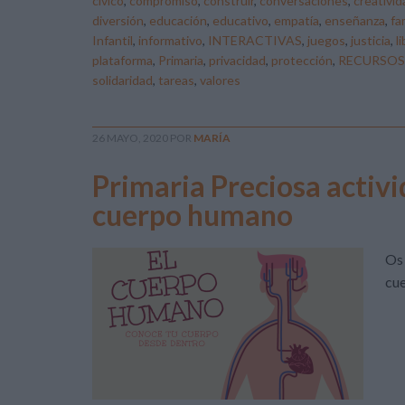
cívico
,
compromiso
,
construir
,
conversaciones
,
creativid
diversión
,
educación
,
educativo
,
empatía
,
enseñanza
,
fa
Infantil
,
informativo
,
INTERACTIVAS
,
juegos
,
justicia
,
l
plataforma
,
Primaria
,
privacidad
,
protección
,
RECURSOS
solidaridad
,
tareas
,
valores
26 MAYO, 2020
POR
MARÍA
Primaria Preciosa activi
cuerpo humano
Os 
cue