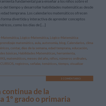
ramienta fundamental para enseñar a los niños sobre el
o del tiempo y desarrollar habilidades matemáticas desde
 edad temprana. Los calendarios matemáticos ofrecen
 forma divertida y interactiva de aprender conceptos
éricos, como los días de […]
o-Matemática
,
Lógico-Matemática
,
Lógico-Matemática
prendizaje matemático
,
aula
,
autonomía
,
blog
,
Calendarios
,
clima
éricos
,
contar
,
días de la semana
,
edad temprana
,
educación
,
ades básicas
,
Habilidades Matemáticas
,
herramienta
,
VAS
,
matemáticos
,
meses del año
,
niños
,
números ordinales
,
ECURSOS
,
registros
,
señalar
,
temáticos
,
tiempo
,
visualizar
1 COMENTARIO
 continua de la
a 1º grado o primaria