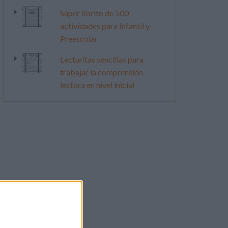
Súper librito de 500
actividades para Infantil y
Preescolar
Lecturitas sencillas para
trabajar la comprensión
lectora en nivel inicial