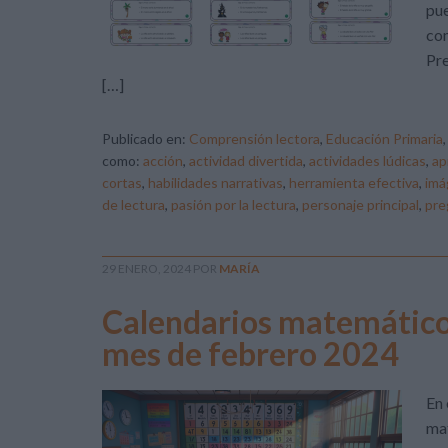
pue
com
Pre
[…]
Publicado en:
Comprensión lectora
,
Educación Primaria
como:
acción
,
actividad divertida
,
actividades lúdicas
,
ap
cortas
,
habilidades narrativas
,
herramienta efectiva
,
imá
de lectura
,
pasión por la lectura
,
personaje principal
,
pre
29 ENERO, 2024
POR
MARÍA
Calendarios matemáticos
mes de febrero 2024
En 
mat