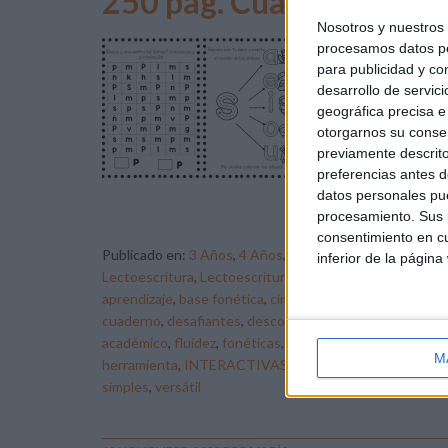
250 pag. Cuaderno para t
Nosotros y nuestro
procesamos datos per
En 
para publicidad y co
síl
desarrollo de servici
los
geográfica precisa e 
pr
otorgarnos su conse
ded
previamente descrito
y c
preferencias antes d
datos personales pue
for
procesamiento. Sus p
consentimiento en cu
Publicado en:
3 Años
,
4 Años
,
5 Años
,
Educación Infanti
inferior de la página
Lectoescritura
,
Lectoescritura
,
Lectoescritura
,
Para pr
aprendizaje
,
base fonética
,
cimientos
,
completo
,
compre
cuaderno
,
desafiantes
,
descomponer
,
dominio del lengu
académico
,
fluidez
,
fonéticas
,
fonológicas
,
formación
,
fo
M
herramienta
,
INTERACTIVAS
,
lectura
,
palabras
,
potenci
simples
,
versátil