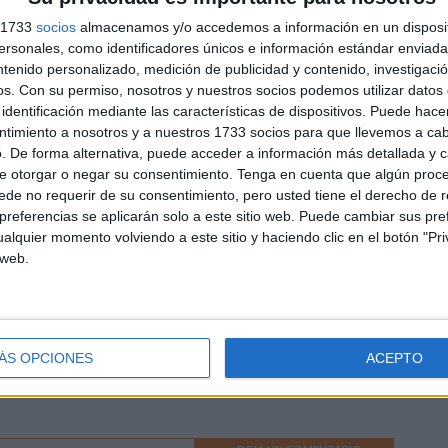
rabajar las sílabas simples.
s 1733
socios
almacenamos y/o accedemos a información en un disposit
sonales, como identificadores únicos e información estándar enviada 
el proceso de aprendizaje de la lectura y escritura, las
ntenido personalizado, medición de publicidad y contenido, investigaci
abas simples son un elemento fundamental. Para apoyar a
os.
Con su permiso, nosotros y nuestros socios podemos utilizar datos 
 estudiantes en el desarrollo de esta habilidad,
identificación mediante las características de dispositivos. Puede hacer
esentamos un cuaderno completo con 250 páginas
ntimiento a nosotros y a nuestros 1733 socios para que llevemos a ca
icadas a trabajar las sílabas simples. Este recurso versátil
. De forma alternativa, puede acceder a información más detallada y 
ompleto brinda múltiples actividades y ejercicios para
e otorgar o negar su consentimiento.
Tenga en cuenta que algún proc
de no requerir de su consentimiento, pero usted tiene el derecho de r
talecer el reconocimiento […]
referencias se aplicarán solo a este sitio web. Puede cambiar sus pref
alquier momento volviendo a este sitio y haciendo clic en el botón "Pri
l
,
Grafomotricidad
,
Grafomotricidad
,
Grafomotricidad
,
 web.
ofesores y maestros
Etiquetado como:
actividades
,
apoyo
,
nsión lectora
,
concentración
,
conocimiento
,
construir
,
aje
,
Ejercicios
,
enfoque
,
escritura
,
estudiantes
,
éxito
rtalecer
,
futuro
,
habilidades
,
habilidades de lenguaje
,
ÁS OPCIONES
ACEPTO
ar
,
práctica
,
pronunciación
,
reconocimiento
,
Refuerzo
,
sílabas