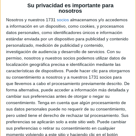
Su privacidad es importante para
nosotros
Nosotros y nuestros 1731
socios
almacenamos y/o accedemos
a información en un dispositivo, como cookies, y procesamos
datos personales, como identificadores únicos e información
Actividades de Infantil y Primaria, un espacio donde la
estándar enviada por un dispositivo para publicidad y contenido
educación y los recursos didácticos se encuentran, nos
personalizado, medición de publicidad y contenido,
enorgullece presentar el «Libro de Actividades sobre los
investigación de audiencia y desarrollo de servicios.
Con su
permiso, nosotros y nuestros socios podemos utilizar datos de
Derechos del Niño». Este recurso pedagógico es una joya
localización geográfica precisa e identificación mediante las
para aquellos comprometidos con la enseñanza de
características de dispositivos. Puede hacer clic para otorgarnos
valores y derechos fundamentales desde la infancia.
su consentimiento a nosotros y a nuestros 1731 socios para
Descubre actividades interactivas y divertidas que […]
que llevemos a cabo el procesamiento previamente descrito. De
forma alternativa, puede acceder a información más detallada y
cambiar sus preferencias antes de otorgar o negar su
Publicado en:
derechos de niños y niñas
Etiquetado como:
consentimiento.
Tenga en cuenta que algún procesamiento de
actividades
,
AMOR
,
Andújar
,
aprendizaje
,
aula
,
bienestar
,
sus datos personales puede no requerir de su consentimiento,
cívico
,
compromiso
,
construir
,
conversaciones
,
creatividad
,
pero usted tiene el derecho de rechazar tal procesamiento. Sus
Derechos
,
desarrollo
,
descarga
,
descargar
,
dialogar
,
diversión
,
preferencias se aplicarán solo a este sitio web. Puede cambiar
educación
,
educativo
,
empatía
,
enseñanza
,
familia
,
sus preferencias o retirar su consentimiento en cualquier
fundamentales
,
futuro
,
hogar
,
igualdad
,
inclusión
,
infancia
,
momento volviendo a este sitio y haciendo clic en el botón