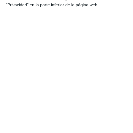
Infantil
,
informativo
,
INTERACTIVAS
,
juegos
,
justicia
,
libro
,
"Privacidad" en la parte inferior de la página web.
maestros
,
niño
,
orientación
,
padres
,
participación
,
plataforma
,
Primaria
,
privacidad
,
protección
,
RECURSOS
,
reflexión
,
respeto
,
rompecabezas
,
salud
,
seguridad
,
sociedad
,
solidaridad
,
tareas
,
valores
SUSCRIBETE