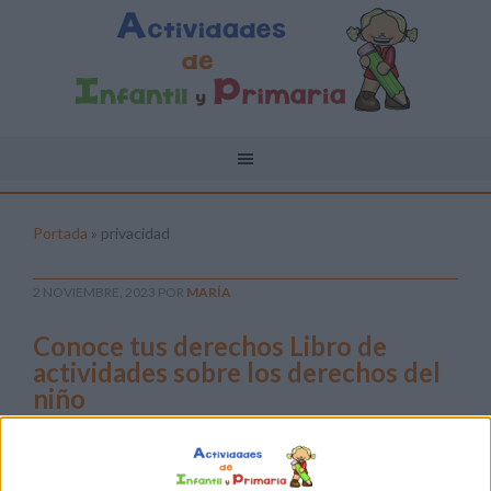
Portada
»
privacidad
2 NOVIEMBRE, 2023
POR
MARÍA
Conoce tus derechos Libro de
actividades sobre los derechos del
niño
En