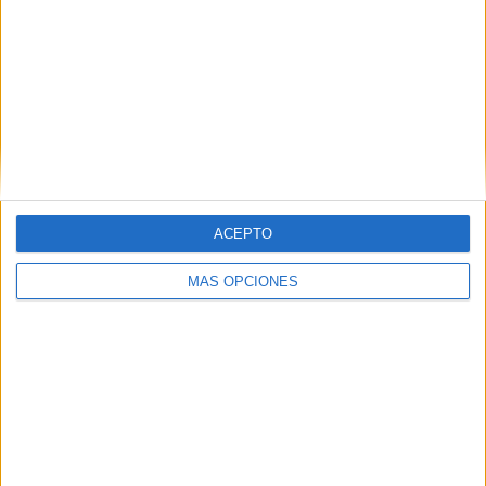
Introduce tu correo electrónico para suscribirte a este blog
y recibir notificaciones de nuevas entradas.
Dirección
de
email
SUSCRIBIR
ACEPTO
Únete a otros 371K suscriptores
MÁS OPCIONES
SIGUE NUESTROS TABLEROS EN
PINTEREST