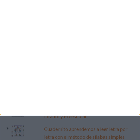
LO MÁS VISITADO
Primer grupo consonántico: Fichas de
lectura, identificación, trazo y escritura
Dibujos para colorear de las Guerreras K
pop
Súper librito de 500 actividades para
Infantil y Preescolar
Cuadernito aprendemos a leer letra por
letra con el método de sílabas simples