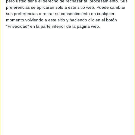
pero usted tiene el derecho de rechazar tal procesamiento. Sus
carteles didácticos
,
carteles ilustrativos
,
decoracion
,
preferencias se aplicarán solo a este sitio web. Puede cambiar
Derechos
,
Derechos de la Infancia
,
Día de los Derechos del
sus preferencias o retirar su consentimiento en cualquier
Niño
,
infancia
,
recursos visuales
momento volviendo a este sitio y haciendo clic en el botón
"Privacidad" en la parte inferior de la página web.
2 NOVIEMBRE, 2023
POR
MARÍA
Conoce tus derechos Libro de
actividades sobre los derechos del
niño
En
Actividades de Infantil y Primaria, un espacio donde la