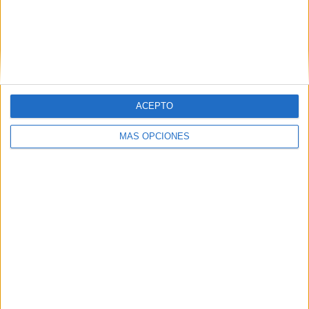
ACEPTO
SUSCRIBETE
MÁS OPCIONES
Introduce tu correo electrónico para suscribirte a este blog
y recibir notificaciones de nuevas entradas.
Dirección
de
email
SUSCRIBIR
Únete a otros 371K suscriptores