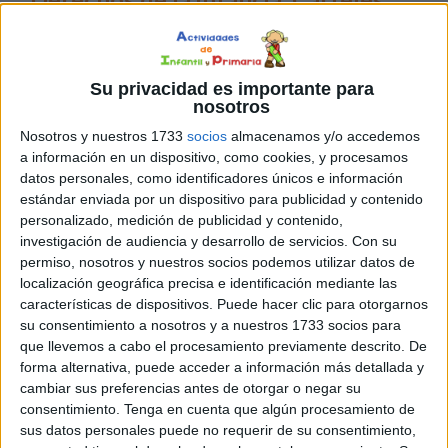
ilustrativos para conocerlos
Con
Su privacidad es importante para
motivo
nosotros
de la
Nosotros y nuestros 1733
socios
almacenamos y/o accedemos
próxima
a información en un dispositivo, como cookies, y procesamos
datos personales, como identificadores únicos e información
estándar enviada por un dispositivo para publicidad y contenido
personalizado, medición de publicidad y contenido,
celebración del Día de los Derechos de la Infancia, el 20
investigación de audiencia y desarrollo de servicios.
Con su
permiso, nosotros y nuestros socios podemos utilizar datos de
de noviembre, queremos compartir una bonita colección
localización geográfica precisa e identificación mediante las
de carteles ilustrativos y coloridos que muestran algunos
características de dispositivos. Puede hacer clic para otorgarnos
de los derechos de los niños. Estos carteles han sido
su consentimiento a nosotros y a nuestros 1733 socios para
creados por nuestros compañeros de Imágenes
que llevemos a cabo el procesamiento previamente descrito. De
Educativas y están diseñados para que los alumnos, […]
forma alternativa, puede acceder a información más detallada y
cambiar sus preferencias antes de otorgar o negar su
consentimiento.
Tenga en cuenta que algún procesamiento de
Publicado en:
Decoración
,
derechos de niños y niñas
,
Días
sus datos personales puede no requerir de su consentimiento,
especiales
Etiquetado como:
20 de noviembre
,
Carteles
,