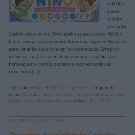
del Niño,
que se
celebra
con tanta
ilusión este próximo 30 de abril en países como México,
hemos preparado un recopilatorio muy especial diseñado
para llenar las aulas de alegría y aprendizaje. Este post
reúne una cuidada selección de recursos que buscan
homenajear a los más pequeños, reconociendo sus
derechos y […]
Publicado en:
Día del Niño
,
Días especiales
Etiquetado
como:
30 de abril
,
derechos de los niños
,
Día del niño
,
infancia
,
México
,
niños
,
recopilatorio de materiales
,
RECURSOS
10 NOVIEMBRE, 2025
POR
MARÍA
Derechos de la infancia: Carteles